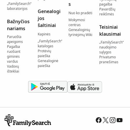
s
„FamilySearch“
pagalba
laboratorijos
Pavardžių
Genealogi
Nuo ko pradėti
reikšmės
jos
Mokymosi
Bažnyčios
šaltiniai
centras
Teisiniai
nariams
Genealoginių
klausimai
Kapinės
tyrinėjimų Wiki
Paruošta
„FamilySearch“
apeigoms
„FamilySearch“
katalogas
Pagalba
naudojimo
Protėvių
ruošiant
sąlygos
paieška
giminės
Privatumo
Genealoginė
vardus
pranešimas
paieška
Vadovų
ištekliai