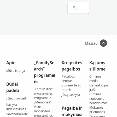
SUŽINOKITE DAUGIAU
Mažiau
Apie
„FamilySe
Kreipkitės
Ką jums
arch“
pagalbos
siūlome
Mūsų istorija
programėl
Pagalbos
Giminės
ės
centras
medis
Būdai
Susisiekite su
Genealogijos
„Family Tree“
padėti
mumis
įrašai
programėlės
Giminės
Jūsų paskyra
Programėlė
„Get Involved“
nuotraukų
„Memories“
bendrinimas
Kas yra
Visos
Pagalba ir
Mokymosi
indeksavimas
mobiliosios
priemonės
mokymasi
Savanoriaukite
programėlės
Tyrinėjimų