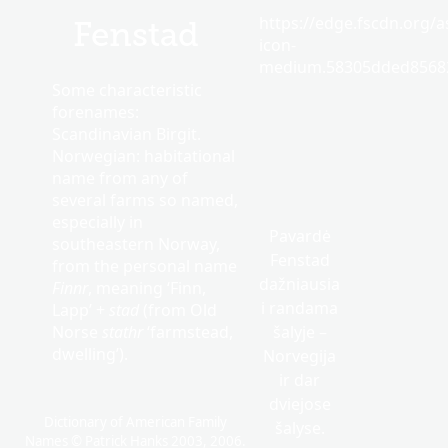
https://edge.fscdn.org/as
Fenstad
icon-
medium.58305dded85682
Some characteristic
forenames:
Scandinavian Birgit.
Norwegian: habitational
name from any of
several farms so named,
especially in
Pavardė
southeastern Norway,
Fenstad
from the personal name
dažniausia
Finnr
, meaning ‘Finn,
i randama
Lapp’ +
stad
(from Old
Norse
stathr
‘farmstead,
šalyje –
dwelling’).
Norvegija
ir dar
dviejose
Dictionary of American Family
šalyse.
Names © Patrick Hanks 2003, 2006.