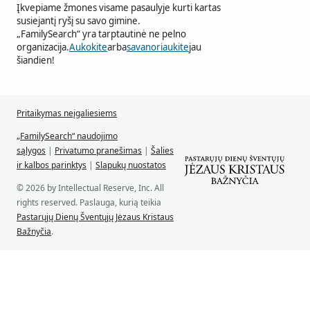
Įkvepiame žmones visame pasaulyje kurti kartas
susiejantį ryšį su savo gimine.
„FamilySearch“ yra tarptautinė ne pelno
organizacija.
Aukokite
arba
savanoriaukite
jau
šiandien!
Pritaikymas neįgaliesiems
„FamilySearch“ naudojimo
sąlygos
|
Privatumo pranešimas
|
Šalies
ir kalbos parinktys
|
Slapukų nuostatos
© 2026 by Intellectual Reserve, Inc. All
rights reserved. Paslauga, kurią teikia
Pastarųjų Dienų Šventųjų Jėzaus Kristaus
Bažnyčia
.