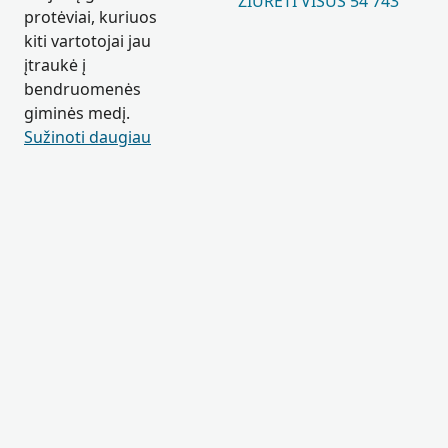
ŽIŪRĖTI VISUS 54 743
protėviai, kuriuos
kiti vartotojai jau
įtraukė į
bendruomenės
giminės medį.
Sužinoti daugiau