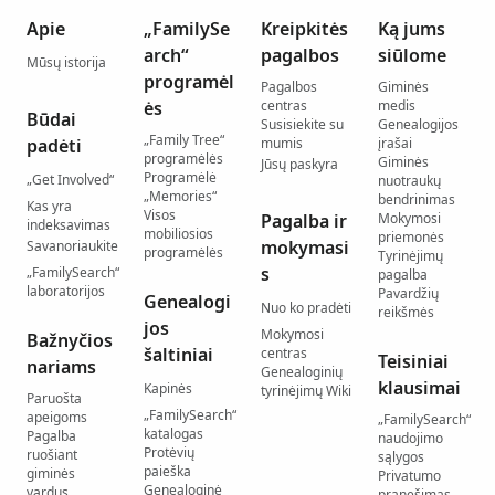
Apie
„FamilySe
Kreipkitės
Ką jums
arch“
pagalbos
siūlome
Mūsų istorija
programėl
Pagalbos
Giminės
ės
centras
medis
Būdai
Susisiekite su
Genealogijos
„Family Tree“
padėti
mumis
įrašai
programėlės
Giminės
Jūsų paskyra
Programėlė
„Get Involved“
nuotraukų
„Memories“
bendrinimas
Kas yra
Visos
Pagalba ir
Mokymosi
indeksavimas
mobiliosios
priemonės
mokymasi
Savanoriaukite
programėlės
Tyrinėjimų
s
„FamilySearch“
pagalba
laboratorijos
Pavardžių
Genealogi
Nuo ko pradėti
reikšmės
jos
Mokymosi
Bažnyčios
šaltiniai
centras
Teisiniai
nariams
Genealoginių
klausimai
Kapinės
tyrinėjimų Wiki
Paruošta
„FamilySearch“
apeigoms
„FamilySearch“
katalogas
Pagalba
naudojimo
Protėvių
ruošiant
sąlygos
paieška
giminės
Privatumo
Genealoginė
vardus
pranešimas