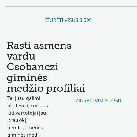
ŽIŪRĖTI VISUS 8 599
Rasti asmens
vardu
Csobanczi
giminės
medžio profiliai
Tai jūsų galimi
ŽIŪRĖTI VISUS 2 941
protėviai, kuriuos
kiti vartotojai jau
įtraukė į
bendruomenės
giminės medį.