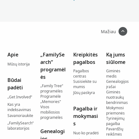
Mažiau
Apie
„FamilySe
Kreipkitės
Ką jums
arch“
pagalbos
siūlome
Mūsų istorija
programėl
Pagalbos
Giminės
ės
centras
medis
Būdai
Susisiekite su
Genealogijos
„Family Tree“
padėti
mumis
įrašai
programėlės
Giminės
Jūsų paskyra
Programėlė
„Get Involved“
nuotraukų
„Memories“
bendrinimas
Kas yra
Visos
Pagalba ir
Mokymosi
indeksavimas
mobiliosios
priemonės
mokymasi
Savanoriaukite
programėlės
Tyrinėjimų
s
„FamilySearch“
pagalba
laboratorijos
Pavardžių
Genealogi
Nuo ko pradėti
reikšmės
jos