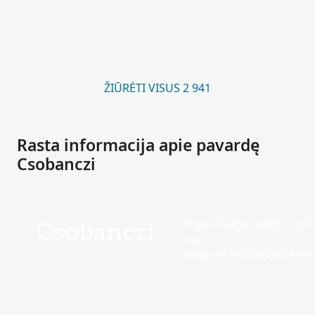
ŽIŪRĖTI VISUS 2 941
Rasta informacija apie pavardę
Csobanczi
https://edge.fscdn.org/as
Csobanczi
icon-
medium.58305dded85682