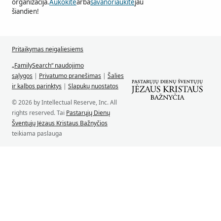
organizacija.
Aukokite
arba
savanoriaukite
jau
šiandien!
Pritaikymas neįgaliesiems
„FamilySearch“ naudojimo
sąlygos
|
Privatumo pranešimas
|
Šalies
ir kalbos parinktys
|
Slapukų nuostatos
© 2026 by Intellectual Reserve, Inc. All
rights reserved. Tai
Pastarųjų Dienų
Šventųjų Jėzaus Kristaus Bažnyčios
teikiama paslauga