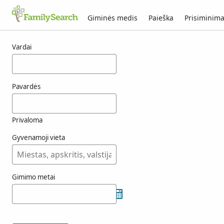
Giminės medis
Paieška
Prisiminima
csobanczi rezultatai
Vardai
Pavardės
Privaloma
Gyvenamoji vieta
Gimimo metai