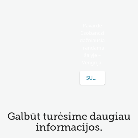
Pavardė
Csobanczi
dažniausia
i randama
šalyje –
Vengrija.
SUŽINOKITE DAUGIAU
Galbūt turėsime daugiau
informacijos.