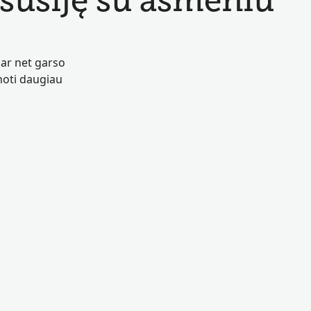
 susiję su asmeniu
 ar net garso
inoti daugiau