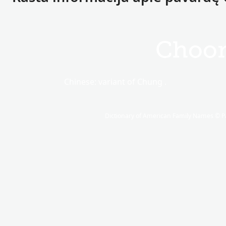
Choo
Chinese: variant of Chung .
Dictionary of American Family Names © Pa