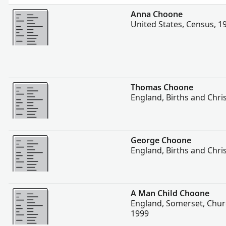
Daugiau
Anna Choone
United States, Census, 1
Daugiau
Thomas Choone
England, Births and Chri
Daugiau
George Choone
England, Births and Chri
Daugiau
A Man Child Choone
England, Somerset, Chur
1999