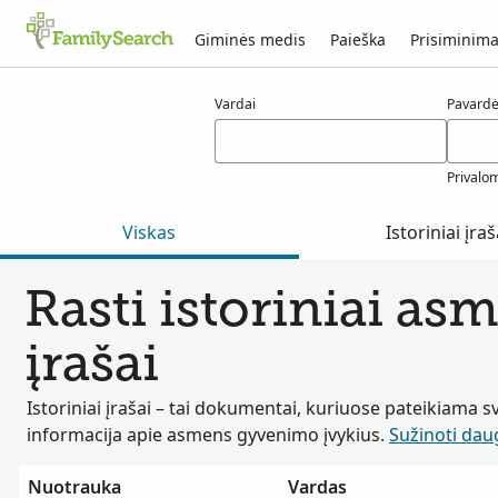
Giminės medis
Paieška
Prisiminima
choone rezultatai
Vardai
Pavard
Privalo
Viskas
Istoriniai įraš
Rasti istoriniai a
įrašai
Istoriniai įrašai – tai dokumentai, kuriuose pateikiama s
informacija apie asmens gyvenimo įvykius.
Sužinoti dau
Nuotrauka
Vardas