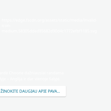
https://edge.fscdn.org/assets/static/media/invalid-
icon-
medium.58305dded85682d90d4c1772efbf1185.svg
ardė Choone dažniausiai randama
lyje – Anglija ir dar vienoje šalyje.
ŽINOKITE DAUGIAU APIE PAVARDĘ CHOONE