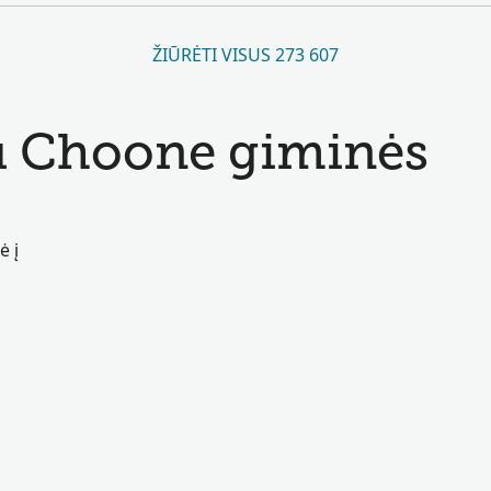
ŽIŪRĖTI VISUS 273 607
u Choone giminės
ė į