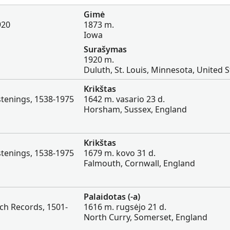
Gimė
920
1873 m.
Iowa
Surašymas
1920 m.
Duluth, St. Louis, Minnesota, United S
Krikštas
stenings, 1538-1975
1642 m. vasario 23 d.
Horsham, Sussex, England
Krikštas
stenings, 1538-1975
1679 m. kovo 31 d.
Falmouth, Cornwall, England
Palaidotas (-a)
ch Records, 1501-
1616 m. rugsėjo 21 d.
North Curry, Somerset, England