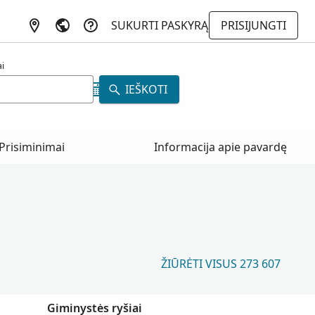
SUKURTI PASKYRĄ
PRISIJUNGTI
i
IEŠKOTI
Prisiminimai
Informacija apie pavardę
ŽIŪRĖTI VISUS 273 607
Giminystės ryšiai