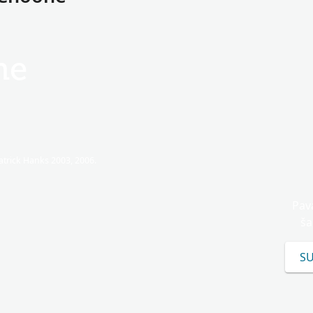
ne
trick Hanks 2003, 2006.
Pav
ša
SU