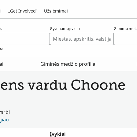
i
„Get Involved“
Užsiėmimai
ės
Gyvenamoji vieta
Gimimo meta
ma
ai
Giminės medžio profiliai
smens vardu Choone
varbi
giau
Įvykiai