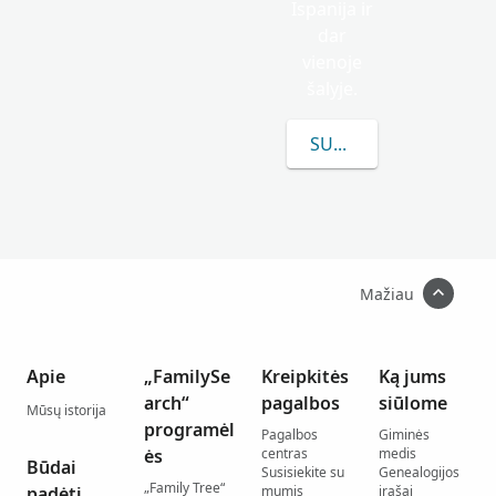
Ispanija ir
dar
vienoje
šalyje.
SUŽINOKITE DAUGIAU
Mažiau
Apie
„FamilySe
Kreipkitės
Ką jums
arch“
pagalbos
siūlome
Mūsų istorija
programėl
Pagalbos
Giminės
ės
centras
medis
Būdai
Susisiekite su
Genealogijos
„Family Tree“
padėti
mumis
įrašai