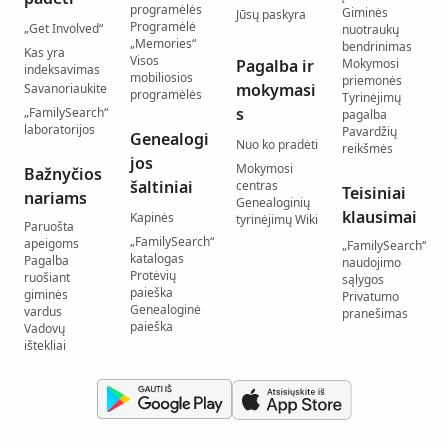
programėlės
Giminės
Jūsų paskyra
Programėlė
„Get Involved“
nuotraukų
„Memories“
bendrinimas
Kas yra
Visos
Pagalba ir
Mokymosi
indeksavimas
mobiliosios
priemonės
mokymasi
Savanoriaukite
programėlės
Tyrinėjimų
s
„FamilySearch“
pagalba
laboratorijos
Pavardžių
Genealogi
Nuo ko pradėti
reikšmės
jos
Mokymosi
Bažnyčios
šaltiniai
centras
Teisiniai
nariams
Genealoginių
klausimai
Kapinės
tyrinėjimų Wiki
Paruošta
„FamilySearch“
apeigoms
„FamilySearch“
katalogas
Pagalba
naudojimo
Protėvių
ruošiant
sąlygos
paieška
giminės
Privatumo
Genealoginė
vardus
pranešimas
paieška
Vadovų
ištekliai