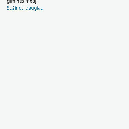
giminės medį.
Sužinoti daugiau