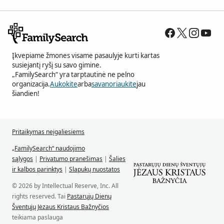
Įkvepiame žmones visame pasaulyje kurti kartas
susiejantį ryšį su savo gimine.
„FamilySearch“ yra tarptautinė ne pelno
organizacija.
Aukokite
arba
savanoriaukite
jau
šiandien!
Pritaikymas neįgaliesiems
„FamilySearch“ naudojimo
sąlygos
|
Privatumo pranešimas
|
Šalies
ir kalbos parinktys
|
Slapukų nuostatos
© 2026 by Intellectual Reserve, Inc. All
rights reserved. Tai
Pastarųjų Dienų
Šventųjų Jėzaus Kristaus Bažnyčios
teikiama paslauga