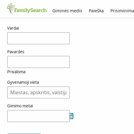
Giminės medis
Paieška
Prisiminima
chofre rezultatai
Vardai
Pavardės
Privaloma
Gyvenamoji vieta
Gimimo metai