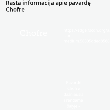
Rasta informacija apie pavardę
Chofre
https://edge.fscdn.org/as
Chofre
icon-
medium.58305dded85682
Pavardė
Chofre
dažniausia
i randama
šalyje –