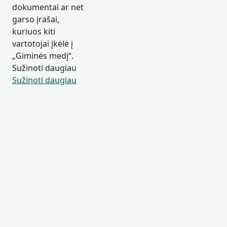
dokumentai ar net
garso įrašai,
kuriuos kiti
vartotojai įkėlė į
„Giminės medį“.
Sužinoti daugiau
Sužinoti daugiau