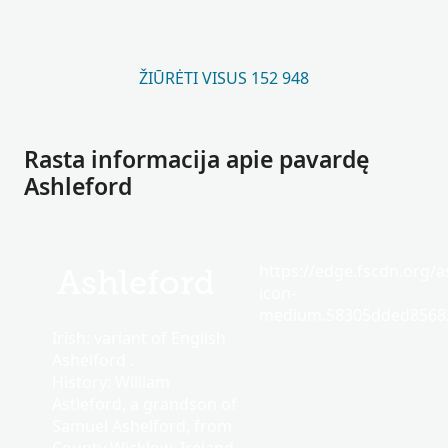
ŽIŪRĖTI VISUS 152 948
Rasta informacija apie pavardę
Ashleford
https://edge.fscdn.org/as
Ashleford
icon-
medium.58305dded85682
Irish: variant of English
Ashelford .
History: William
Astleford, a grandson of
Samuel Ashelford, from