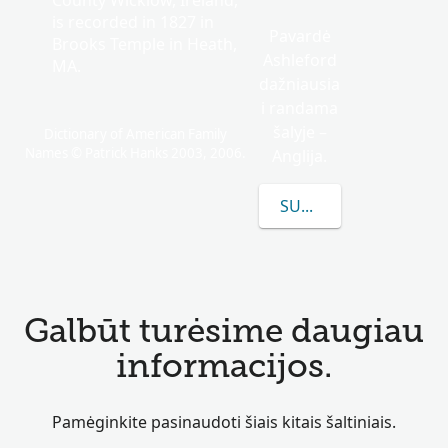
County Wicklow, Ireland,
is recorded in 1827 in
Pavardė
Brooks Temple in Heath,
Ashleford
MA.
dažniausia
i randama
šalyje –
Dictionary of American Family
Names © Patrick Hanks 2003, 2006.
Anglija.
SUŽINOKITE DAUGIAU
Galbūt turėsime daugiau
informacijos.
Pamėginkite pasinaudoti šiais kitais šaltiniais.