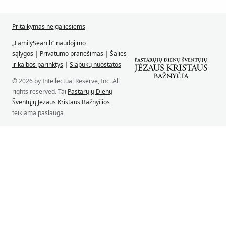
Pritaikymas neįgaliesiems
„FamilySearch“ naudojimo
sąlygos
|
Privatumo pranešimas
|
Šalies
ir kalbos parinktys
|
Slapukų nuostatos
© 2026 by Intellectual Reserve, Inc. All
rights reserved. Tai
Pastarųjų Dienų
Šventųjų Jėzaus Kristaus Bažnyčios
teikiama paslauga