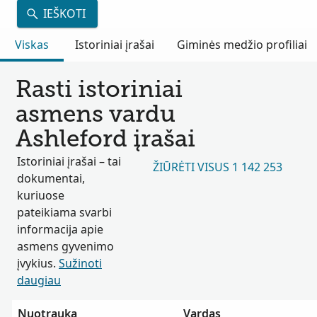
IEŠKOTI
Viskas
Istoriniai įrašai
Giminės medžio profiliai
Rasti istoriniai
asmens vardu
Ashleford įrašai
Istoriniai įrašai – tai
ŽIŪRĖTI VISUS 1 142 253
dokumentai,
kuriuose
pateikiama svarbi
informacija apie
asmens gyvenimo
įvykius.
Sužinoti
daugiau
Nuotrauka
Vardas