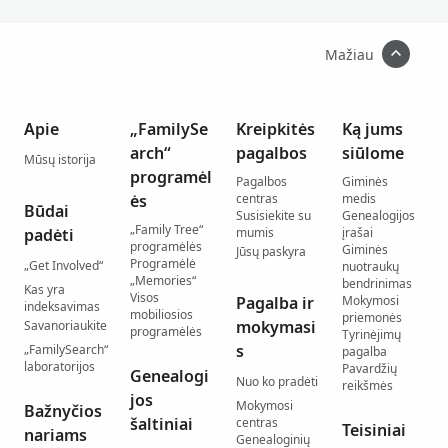
Mažiau
Apie
„FamilySe
Kreipkitės
Ką jums
arch“
pagalbos
siūlome
Mūsų istorija
programėl
Pagalbos
Giminės
ės
centras
medis
Būdai
Susisiekite su
Genealogijos
„Family Tree“
padėti
mumis
įrašai
programėlės
Giminės
Jūsų paskyra
Programėlė
„Get Involved“
nuotraukų
„Memories“
bendrinimas
Kas yra
Visos
Pagalba ir
Mokymosi
indeksavimas
mobiliosios
priemonės
mokymasi
Savanoriaukite
programėlės
Tyrinėjimų
s
„FamilySearch“
pagalba
laboratorijos
Pavardžių
Genealogi
Nuo ko pradėti
reikšmės
jos
Mokymosi
Bažnyčios
šaltiniai
centras
Teisiniai
nariams
Genealoginių