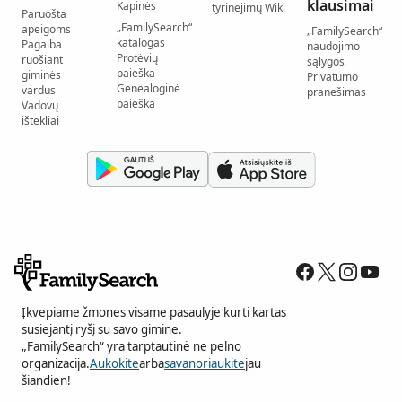
klausimai
Kapinės
tyrinėjimų Wiki
Paruošta
„FamilySearch“
apeigoms
„FamilySearch“
katalogas
Pagalba
naudojimo
Protėvių
ruošiant
sąlygos
paieška
giminės
Privatumo
Genealoginė
vardus
pranešimas
paieška
Vadovų
ištekliai
Įkvepiame žmones visame pasaulyje kurti kartas
susiejantį ryšį su savo gimine.
„FamilySearch“ yra tarptautinė ne pelno
organizacija.
Aukokite
arba
savanoriaukite
jau
šiandien!