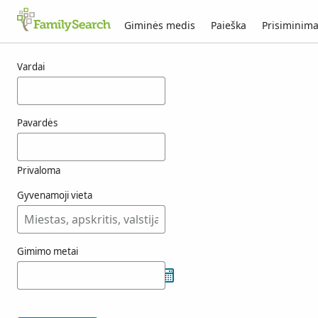
Giminės medis
Paieška
Prisiminima
ashleford rezultatai
Vardai
Pavardės
Privaloma
Gyvenamoji vieta
Gimimo metai