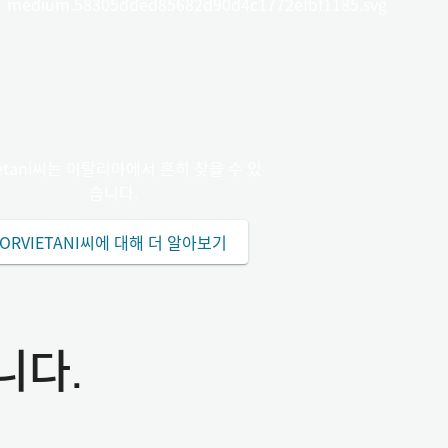
medium.58305dded85682d90d4c1772efbf1185.svg
ietani씨는 이탈리아에서 흔히 찾을 수 있
습니다.
ORVIETANI씨에 대해 더 알아보기
니다.