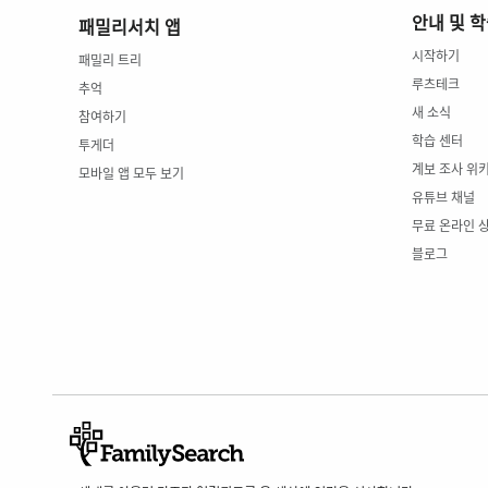
안내 및 
패밀리서치 앱
시작하기
패밀리 트리
루츠테크
추억
새 소식
참여하기
학습 센터
투게더
계보 조사 위
모바일 앱 모두 보기
유튜브 채널
무료 온라인 
블로그