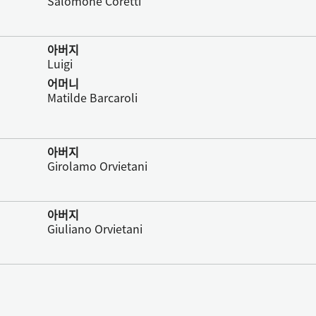
Salomone Coretti
아버지
Luigi
어머니
Matilde Barcaroli
아버지
Girolamo Orvietani
아버지
Giuliano Orvietani