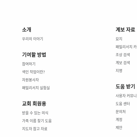
소개
계보 자료
우리의 이야기
묘지
패밀리서치 
기여할 방법
조상 검색
계보 검색
참여하기
지명
색인 작업이란?
자원봉사자
도움 받기
패밀리서치 실험실
사용자 커뮤니
교회 회원용
도움 센터
문의처
받을 수 있는 의식
계정
가족 이름 찾기 도움
제안
지도자 참고 자료