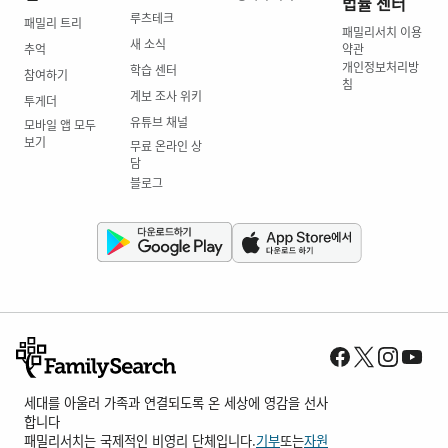
법률 센터
루츠테크
패밀리 트리
패밀리서치 이용
새 소식
추억
약관
개인정보처리방
학습 센터
참여하기
침
계보 조사 위키
투게더
유튜브 채널
모바일 앱 모두
보기
무료 온라인 상
담
블로그
세대를 아울러 가족과 연결되도록 온 세상에 영감을 선사
합니다
패밀리서치는 국제적인 비영리 단체입니다.
기부
또는
자원