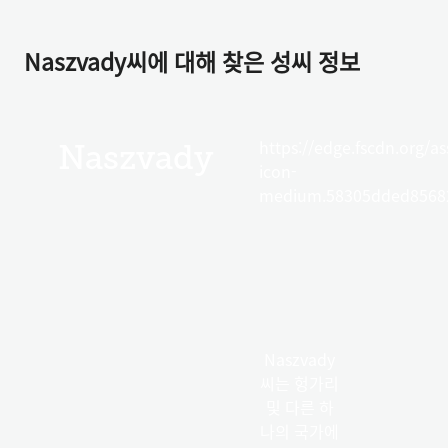
Naszvady씨에 대해 찾은 성씨 정보
https://edge.fscdn.org/as
Naszvady
icon-
medium.58305dded85682
Naszvady
씨는 헝가리
및 다른 하
나의 국가에