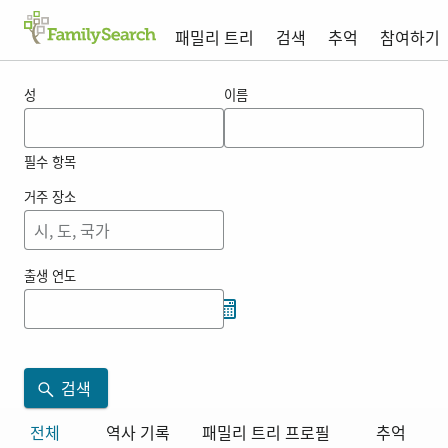
패밀리 트리
검색
추억
참여하기
naszvady 의 결과
성
이름
필수 항목
거주 장소
출생 연도
검색
전체
역사 기록
패밀리 트리 프로필
추억