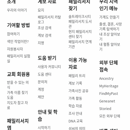
소개
계보 자료
패밀리서치
우리 지역
찾기
인기 메뉴
우리의 이야기
묘지
솔트레이크시티
패밀리서치 카탈
가계도 만들기
패밀리서치 도서
로그
기여할 방법
출생, 결혼, 사망
관
조상 검색
기록 탐색하기
현지 패밀리서치
참여하기
내 조상 알아보
계보 검색
센터 찾기
기
색인 작업이란?
패밀리서치 연계
지명
내 혈통 알아보
기관
자원봉사자
기
패밀리서치 실험
도움 받기
이용 가능
실
외부 단체
자료
사용자 커뮤니티
접속
교회 회원용
도움 센터
패밀리 트리
Ancestry
문의처
받을 수 있는 의
계보 기록
MyHeritage
식
계정
가족사진 공유
가족 이름 찾기
FindMyPast
제안
도움
가족 활동
Geneanet
지도자 참고 자
학습 자료
료
Storied
안내 및 학
조사 안내
모든 외부 단체
습
패밀리서치
DNA 교육
앱
시작하기
성씨의 의미