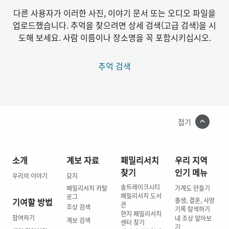
다른 사용자가 이러한 사진, 이야기 문서 또는 오디오 파일을
업로드했습니다. 추억을 찾으려면 상세 검색(고급 검색)을 시
도해 보세요. 사람 이름이나 장소명을 꼭 포함시키십시오.
추억 검색
접기
소개
계보 자료
패밀리서치
우리 지역
찾기
인기 메뉴
우리의 이야기
묘지
솔트레이크시티
패밀리서치 카탈
가계도 만들기
패밀리서치 도서
로그
기여할 방법
출생, 결혼, 사망
관
조상 검색
기록 탐색하기
현지 패밀리서치
참여하기
내 조상 알아보
계보 검색
센터 찾기
기