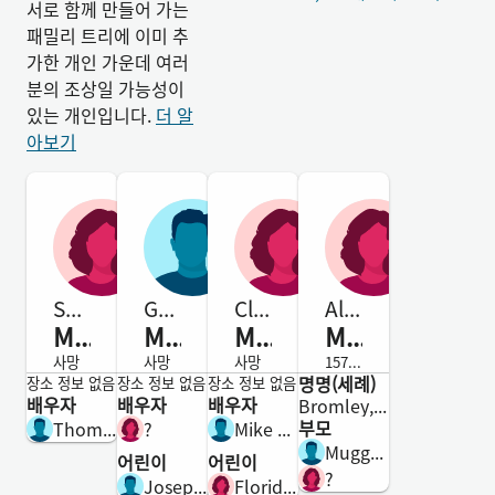
서로 함께 만들어 가는
패밀리 트리에 이미 추
가한 개인 가운데 여러
분의 조상일 가능성이
있는 개인입니다.
더 알
아보기
Sarah
George
Clara
Alice
Muggage
Muggage
Muggage
Muggage
사망
사망
사망
1579-사망
명명(세례)
여성
남성
여성
여성
장소 정보 없음
장소 정보 없음
장소 정보 없음
배우자
배우자
배우자
Bromley, Kent, England
부모
Thomas Packwood
?
Mike Hardy
Muggage
어린이
어린이
?
Joseph Muggage
Florida Hardy Farrier