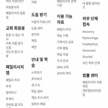
색인 작업이란?
패밀리서치 연계
지명
내 혈통 알아보
기관
자원봉사자
기
패밀리서치 실험
도움 받기
이용 가능
실
외부 단체
자료
사용자 커뮤니티
접속
교회 회원용
도움 센터
패밀리 트리
Ancestry
문의처
받을 수 있는 의
계보 기록
MyHeritage
식
계정
가족사진 공유
가족 이름 찾기
FindMyPast
제안
도움
가족 활동
Geneanet
지도자 참고 자
학습 자료
료
Storied
안내 및 학
조사 안내
모든 외부 단체
습
패밀리서치
DNA 교육
앱
시작하기
성씨의 의미
법률 센터
루츠테크
패밀리 트리
패밀리서치 이용
새 소식
추억
약관
개인정보처리방
학습 센터
참여하기
침
계보 조사 위키
투게더
유튜브 채널
모바일 앱 모두