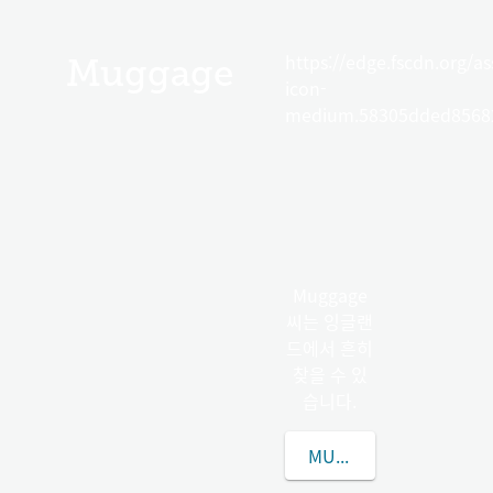
https://edge.fscdn.org/as
Muggage
icon-
medium.58305dded85682
Muggage
씨는 잉글랜
드에서 흔히
찾을 수 있
습니다.
MUGGAGE씨에 대해 더