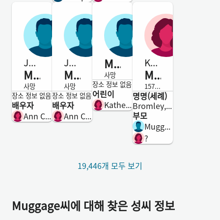
Muggage
Johannes
Johannes
Katherin
Muggage
Muggage
Muggage
사망
남성
장소 정보 없음
사망
사망
1579-사망
어린이
명명(세례)
남성
남성
여성
장소 정보 없음
장소 정보 없음
Katherin Muggage
배우자
배우자
Bromley, Kent, England
부모
Ann Craffelde
Ann Craffelde
Muggage
?
19,446개 모두 보기
Muggage씨에 대해 찾은 성씨 정보