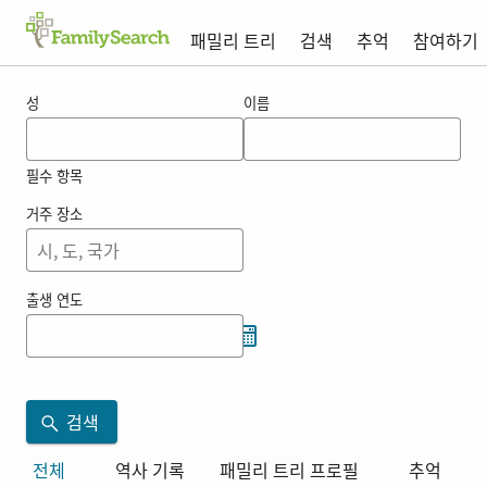
패밀리 트리
검색
추억
참여하기
muggage 의 결과
성
이름
필수 항목
거주 장소
출생 연도
검색
전체
역사 기록
패밀리 트리 프로필
추억