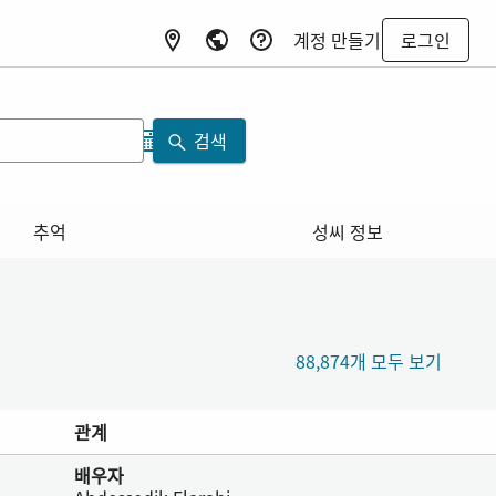
계정 만들기
로그인
검색
추억
성씨 정보
88,874개 모두 보기
관계
배우자