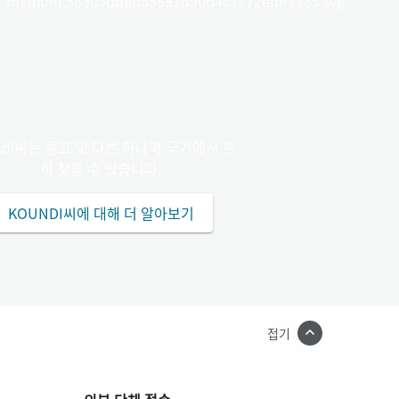
medium.58305dded85682d90d4c1772efbf1185.svg
ndi씨는 콩고 및 다른 하나의 국가에서 흔
히 찾을 수 있습니다.
KOUNDI씨에 대해 더 알아보기
접기