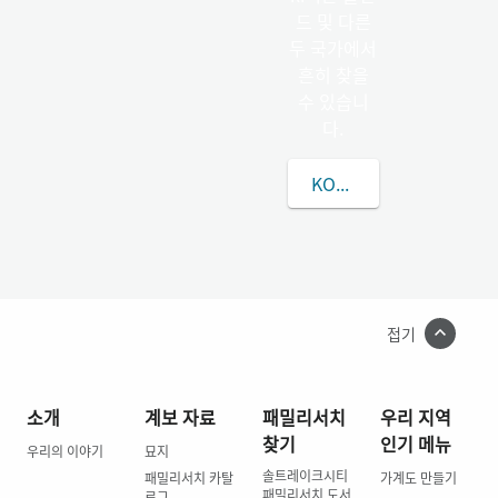
드 및 다른
두 국가에서
흔히 찾을
수 있습니
다.
KORZENIECKI씨에 대
접기
소개
계보 자료
패밀리서치
우리 지역
찾기
인기 메뉴
우리의 이야기
묘지
솔트레이크시티
패밀리서치 카탈
가계도 만들기
패밀리서치 도서
로그