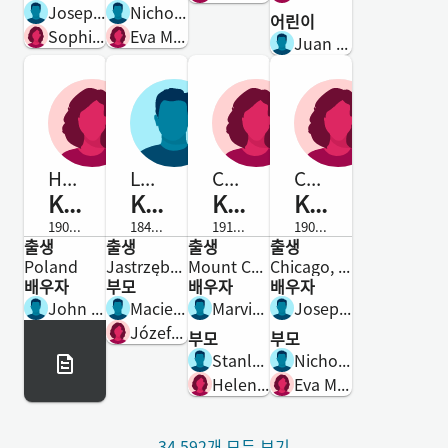
Joseph Korzeniecki
Nicholas Nikodem Korzeniecki
어린이
Sophie Bednarski
Eva Milewski
Juan Korzeniechi
Helen
Ludwik
Cecelia
Cecilia Regina
Korzeniecki
Korzeniecki
Korzeniecki
Korzeniecki
1902-사망
1845-1890
1915-2001
1905-1987
출생
출생
출생
출생
여성
남성
여성
여성
Poland
Jastrzębna, Sztabin, augustowski, podlaskie, Polska
Mount Carmel, Northumberland, Pennsylvania, United States
Chicago, Cook, Illinois, United States
배우자
부모
배우자
배우자
John A Dorkowski
Maciej Korzeniecki vel Kurzynowski
Marvin Corey Wolfgang
Joseph Mathew Kinsella
Józefa Zysko
부모
부모
Stanley Korzeniecki
Nicholas Nikodem Korzeniecki
Helen Adzema
Eva Milewski
34,592개 모두 보기