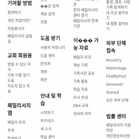
기여할 방법
출생, 결혼, 사망
관
��상 검색
기록 탐색하기
현지 패밀리서치
참여하기
내 조상 알아보
계보 검색
센터 찾기
기
색인 작업이란?
패밀리서치 연계
지명
내 혈통 알아보
기관
자원봉사자
기
패밀리서치 실험
도움 받기
이��� 가
실
외부 단체
능 자료
사용자 커뮤니티
접속
교회 회원용
도움 센터
패밀리 트리
Ancestry
문의처
받을 수 있는 의
계보 기록
MyHeritage
식
계정
가족사진 공유
가족 이름 찾기
FindMyPast
제안
도움
가족 활동
Geneanet
지도자 참고 자
학습 자료
료
Storied
안내 및 학
조사 안내
모든 외부 단체
습
패밀리서치
DNA 교육
앱
시작하기
성씨의 의미
법률 센터
루츠테크
패밀리 트리
패밀리서치 이용
새 소식
추억
약관
개인정보처리방
학습 센터
참여하기