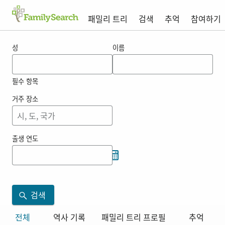
패밀리 트리
검색
추억
참여하기
korzeniecki 의 결과
성
이름
필수 항목
거주 장소
출생 연도
검색
전체
역사 기록
패밀리 트리 프로필
추억