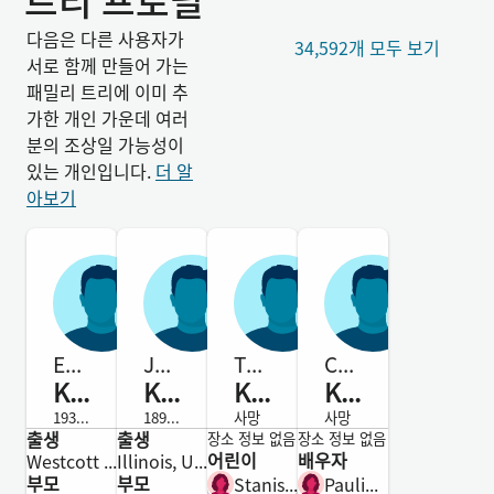
트리 프로필
다음은 다른 사용자가
34,592개 모두 보기
서로 함께 만들어 가는
패밀리 트리에 이미 추
가한 개인 가운데 여러
분의 조상일 가능성이
있는 개인입니다.
더 알
아보기
Edward D
Joseph
Teofil
Casimiro
Korzeniecki
Korzeniecki
Korzeniecki
Korzeniecki
1936-1983
1899-사망
사망
사망
출생
출생
남성
남성
남성
남성
장소 정보 없음
장소 정보 없음
어린이
배우자
Westcott Cemetery, Bedford, Westchester, New York, United States
Illinois, United States
부모
부모
Stanisława
Paulina Gomolinska