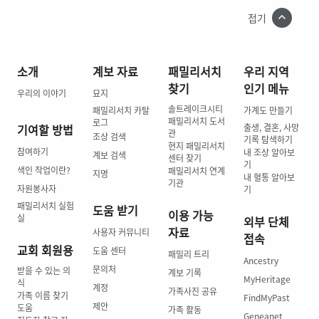
접기
소개
계보 자료
패밀리서치
우리 지역
찾기
인기 메뉴
우리의 이야기
묘지
솔트레이크시티
패밀리서치 카탈
가계도 만들기
패밀리서치 도서
로그
기여할 방법
출생, 결혼, 사망
관
조상 검색
기록 탐색하기
현지 패밀리서치
참여하기
내 조상 알아보
계보 검색
센터 찾기
기
색인 작업이란?
패밀리서치 연계
지명
내 혈통 알아보
기관
자원봉사자
기
패밀리서치 실험
도움 받기
이용 가능
실
외부 단체
자료
사용자 커뮤니티
접속
교회 회원용
도움 센터
패밀리 트리
Ancestry
문의처
받을 수 있는 의
계보 기록
MyHeritage
식
계정
가족사진 공유
가족 이름 찾기
FindMyPast
제안
도움
가족 활동
Geneanet