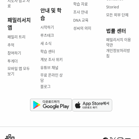
지도자 참고 자
학습 자료
료
Storied
안내 및 학
조사 안내
모든 외부 단체
습
패밀리서치
DNA 교육
앱
시작하기
성씨의 의미
법률 센터
루츠테크
패밀리 트리
패밀리서치 이용
새 소식
추억
약관
개인정보처리방
학습 센터
참여하기
침
계보 조사 위키
투게더
유튜브 채널
모바일 앱 모두
보기
무료 온라인 상
담
블로그