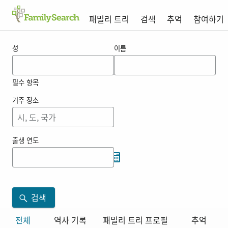
패밀리 트리
검색
추억
참여하기
kokatsu 의 결과
성
이름
필수 항목
거주 장소
출생 연도
검색
전체
역사 기록
패밀리 트리 프로필
추억