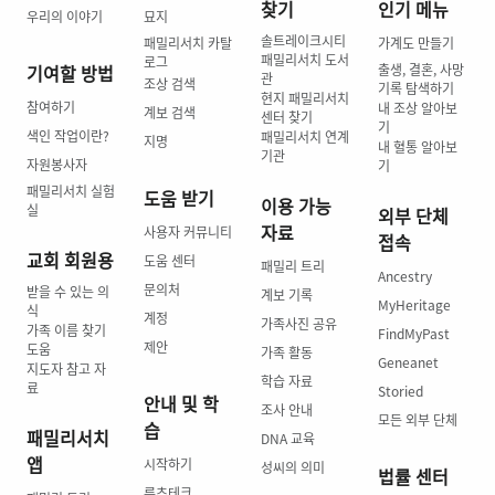
찾기
인기 메뉴
우리의 이야기
묘지
솔트레이크시티
패밀리서치 카탈
가계도 만들기
패밀리서치 도서
로그
기여할 방법
출생, 결혼, 사망
관
조상 검색
기록 탐색하기
현지 패밀리서치
참여하기
내 조상 알아보
계보 검색
센터 찾기
기
색인 작업이란?
패밀리서치 연계
지명
내 혈통 알아보
기관
자원봉사자
기
패밀리서치 실험
도움 받기
이용 가능
실
외부 단체
자료
사용자 커뮤니티
접속
교회 회원용
도움 센터
패밀리 트리
Ancestry
문의처
받을 수 있는 의
계보 기록
MyHeritage
식
계정
가족사진 공유
가족 이름 찾기
FindMyPast
제안
도움
가족 활동
Geneanet
지도자 참고 자
학습 자료
료
Storied
안내 및 학
조사 안내
모든 외부 단체
습
패밀리서치
DNA 교육
앱
시작하기
성씨의 의미
법률 센터
루츠테크