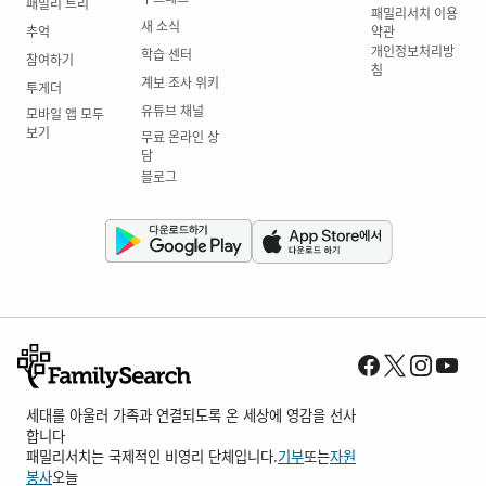
패밀리 트리
패밀리서치 이용
새 소식
추억
약관
개인정보처리방
학습 센터
참여하기
침
계보 조사 위키
투게더
유튜브 채널
모바일 앱 모두
보기
무료 온라인 상
담
블로그
세대를 아울러 가족과 연결되도록 온 세상에 영감을 선사
합니다
패밀리서치는 국제적인 비영리 단체입니다.
기부
또는
자원
봉사
오늘