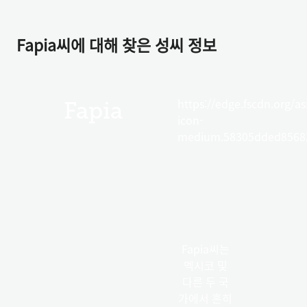
Fapia씨에 대해 찾은 성씨 정보
https://edge.fscdn.org/as
Fapia
icon-
medium.58305dded85682
Fapia씨는
멕시코 및
다른 두 국
가에서 흔히