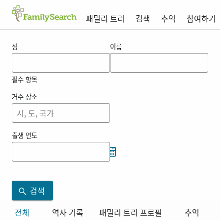
패밀리 트리
검색
추억
참여하기
fapia 의 결과
성
이름
필수 항목
거주 장소
출생 연도
검색
전체
역사 기록
패밀리 트리 프로필
추억