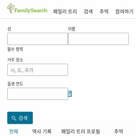
패밀리 트리
검색
추억
참여하기
einighammer 의 결과
성
이름
필수 항목
거주 장소
출생 연도
검색
전체
역사 기록
패밀리 트리 프로필
추억