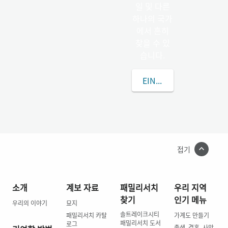
일 및 다른
하나의 국가
에서 흔히
찾을 수 있
습니다.
EINIGHAMMER씨에 대
접기
소개
계보 자료
패밀리서치
우리 지역
찾기
인기 메뉴
우리의 이야기
묘지
솔트레이크시티
패밀리서치 카탈
가계도 만들기
패밀리서치 도서
로그
출생, 결혼, 사망