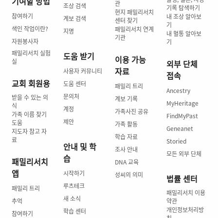
기여할 방법
관
조상 검색
기록 탐색하기
현지 패밀리서치
참여하기
내 조상 알아보
계보 검색
센터 찾기
기
색인 작업이란?
패밀리서치 연계
지명
내 혈통 알아보
기관
자원봉사자
기
패밀리서치 실험
도움 받기
이용 가능
실
외부 단체
자료
사용자 커뮤니티
접속
교회 회원용
도움 센터
패밀리 트리
Ancestry
문의처
받을 수 있는 의
계보 기록
MyHeritage
식
계정
가족사진 공유
가족 이름 찾기
FindMyPast
제안
도움
가족 활동
Geneanet
지도자 참고 자
학습 자료
료
Storied
안내 및 학
조사 안내
모든 외부 단체
습
패밀리서치
DNA 교육
앱
시작하기
성씨의 의미
법률 센터
루츠테크
패밀리 트리
패밀리서치 이용
새 소식
추억
약관
개인정보처리방
학습 센터
참여하기
침