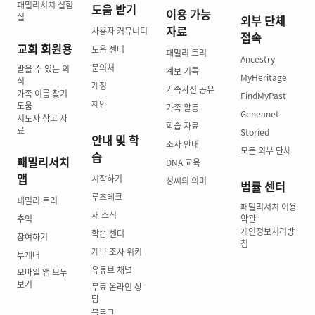
패밀리서치 실험
도움 받기
이용 가능
실
외부 단체
자료
사용자 커뮤니티
접속
교회 회원용
도움 센터
패밀리 트리
Ancestry
문의처
받을 수 있는 의
계보 기록
MyHeritage
식
계정
가족사진 공유
가족 이름 찾기
FindMyPast
제안
도움
가족 활동
Geneanet
지도자 참고 자
학습 자료
료
Storied
안내 및 학
조사 안내
모든 외부 단체
습
패밀리서치
DNA 교육
앱
시작하기
성씨의 의미
법률 센터
루츠테크
패밀리 트리
패밀리서치 이용
새 소식
추억
약관
개인정보처리방
학습 센터
참여하기
침
계보 조사 위키
투게더
유튜브 채널
모바일 앱 모두
보기
무료 온라인 상
담
블로그