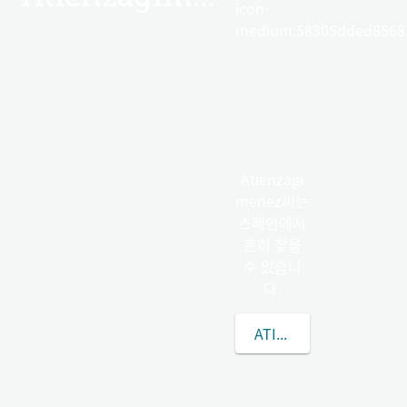
icon-
medium.58305dded85682
Atienzagi
menez씨는
스페인에서
흔히 찾을
수 있습니
다.
ATIENZAGIMENEZ씨