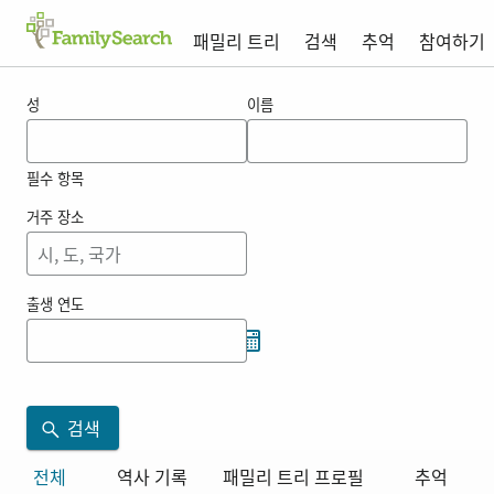
패밀리 트리
검색
추억
참여하기
atienzagimenez 의 결과
성
이름
필수 항목
거주 장소
출생 연도
검색
전체
역사 기록
패밀리 트리 프로필
추억