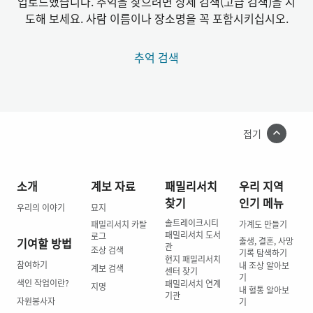
업로드했습니다. 추억을 찾으려면 상세 검색(고급 검색)을 시
도해 보세요. 사람 이름이나 장소명을 꼭 포함시키십시오.
추억 검색
접기
소개
계보 자료
패밀리서치
우리 지역
찾기
인기 메뉴
우리의 이야기
묘지
솔트레이크시티
패밀리서치 카탈
가계도 만들기
패밀리서치 도서
로그
기여할 방법
출생, 결혼, 사망
관
조상 검색
기록 탐색하기
현지 패밀리서치
참여하기
내 조상 알아보
계보 검색
센터 찾기
기
색인 작업이란?
패밀리서치 연계
지명
내 혈통 알아보
기관
자원봉사자
기