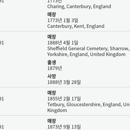
91
1773년
Charing, Canterbury, England
매장
1773년 1월 3일
Canterbury, Kent, England
매장
91
1888년 4월 1일
Sheffield General Cemetery, Sharrow,
Yorkshire, England, United Kingdom
출생
1879년
사망
1888년 3월 28일
매장
91
1855년 2월 17일
Tetbury, Gloucestershire, England, Un
Kingdom
매장
91
1873년 9월 13일