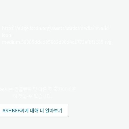
https://edge.fscdn.org/assets/static/media/invalid-
icon-
medium.58305dded85682d90d4c1772efbf1185.svg
bee씨는 잉글랜드 및 다른 두 국가에서 흔
히 찾을 수 있습니다.
ASHBEE씨에 대해 더 알아보기