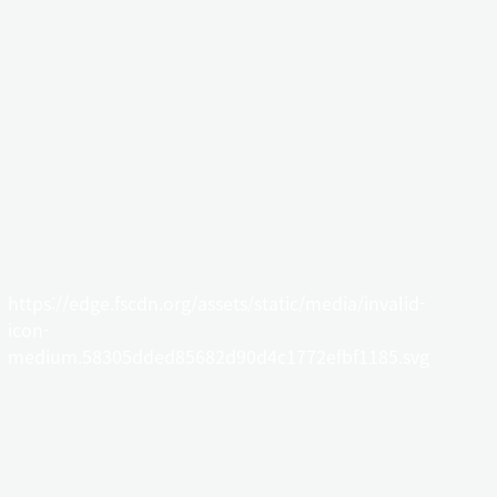
https://edge.fscdn.org/assets/static/media/invalid-
icon-
medium.58305dded85682d90d4c1772efbf1185.svg