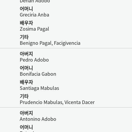
Derian Adobo
어머니
Greciria Anba
배우자
Zosima Pagal
기타
Benigno Pagal, Facigivencia
아버지
Pedro Adobo
어머니
Bonifacia Gabon
배우자
Santiaga Mabulas
기타
Prudencio Mabulas, Vicenta Dacer
아버지
Antonino Adobo
어머니