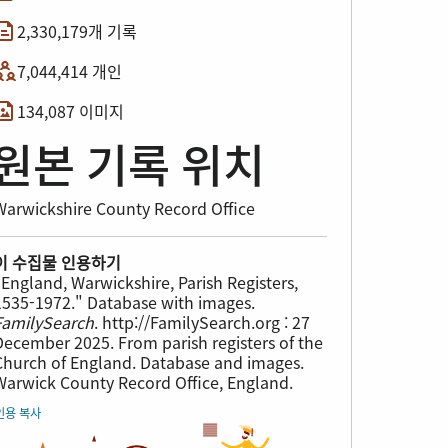
2,330,179개 기록
7,044,414 개인
134,087 이미지
원본 기록 위치
Warwickshire County Record Office
이 수집물 인용하기
"England, Warwickshire, Parish Registers,
1535-1972." Database with images.
FamilySearch
. http://FamilySearch.org : 27
December 2025. From parish registers of the
Church of England. Database and images.
Warwick County Record Office, England.
인용 복사