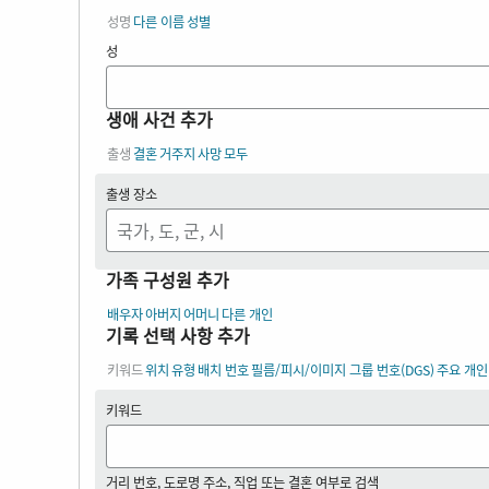
성명
다른 이름
성별
성
생애 사건 추가
출생
결혼
거주지
사망
모두
출생 장소
가족 구성원 추가
배우자
아버지
어머니
다른 개인
기록 선택 사항 추가
키워드
위치
유형
배치 번호
필름/피시/이미지 그룹 번호(DGS)
주요 개인
키워드
거리 번호, 도로명 주소, 직업 또는 결혼 여부로 검색