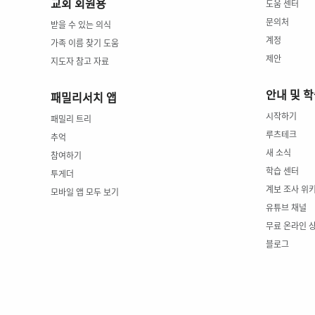
교회 회원용
도움 센터
문의처
받을 수 있는 의식
계정
가족 이름 찾기 도움
제안
지도자 참고 자료
안내 및 
패밀리서치 앱
시작하기
패밀리 트리
루츠테크
추억
새 소식
참여하기
학습 센터
투게더
계보 조사 위
모바일 앱 모두 보기
유튜브 채널
무료 온라인 
블로그