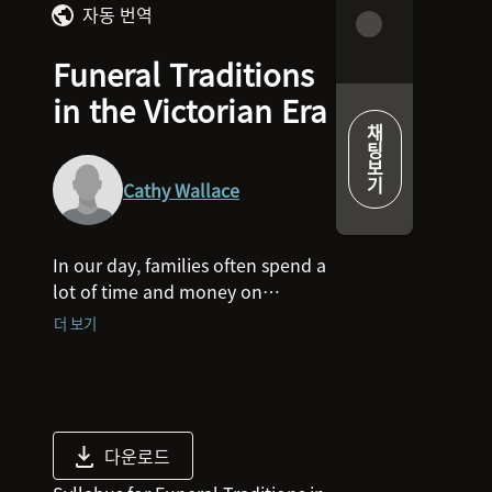
자동 번역
Funeral Traditions
in the Victorian Era
채
팅
보
기
Cathy Wallace
In our day, families often spend a
lot of time and money on
weddings but for our Victorian Era
더 보기
ancestors, social prestige was all
about hosting an elaborate
funeral.
At the beginning of this session,
다운로드
you will receive a Victorian-style