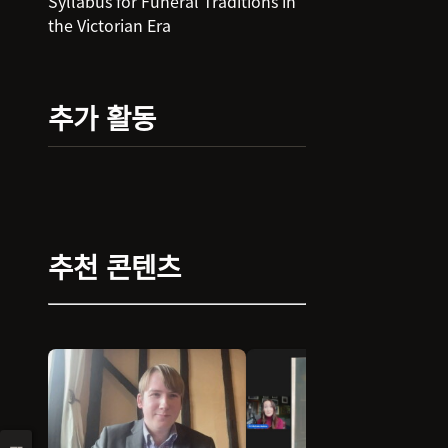
Syllabus for Funeral Traditions in
“funeral invitation”. During the
the Victorian Era
presentation, your identity will be
revealed, and you will represent a
family member, undertaker,
florist, “sin eater”, grave robber,
추가 활동
or someone else.
Along the way, you will learn
everything from mourning
customs to mourning clothes and
traditions to superstitions!
추천 콘텐츠
Discover how families prepared
their homes for a funeral, the food
they ate when someone died, and
even why ostrich feathers were
important. You will come away
from this class knowing more
about the way your ancestors
lived . . . and died.