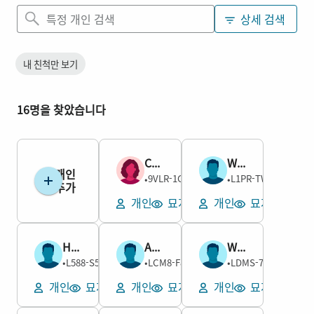
상세 검색
내 친척만 보기
16명을 찾았습니다
Chloe Erma Compton
William Floyd Compton
개인
여성
남성
9VLR-1GH
L1PR-TWM
1911–1994
•
1904–1985
•
추가
개인
묘지 보기
개인
묘지 보기
Henry Swanson Compton
Aaron Hendricks Compton
William Hendricks Compton
남성
남성
남성
L588-S55
LCM8-F8Y
LDMS-7HS
1907–1988
•
1853–1929
•
1886–1974
•
개인
묘지 보기
개인
묘지 보기
개인
묘지 보기