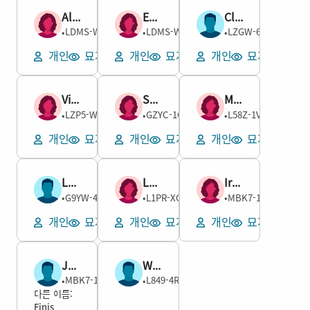
Ali Vesta Compton
Eva Braxie Compton
Clarence Burton Compton
여성
여성
남성
LDMS-WHZ
LDMS-WP9
LZGW-69Q
1908–1989
•
1910–1981
•
1909–1978
•
개인
묘지 보기
개인
묘지 보기
개인
묘지 보기
Virginia Margaret Fuller
Sylvia Octavia Bam Fuller
Maude Honaker
여성
여성
여성
LZP5-WM7
GZYC-1QG
L58Z-1V3
1882–1982
•
1886–1968
•
1896–1976
•
개인
묘지 보기
개인
묘지 보기
개인
묘지 보기
Lonzo A. Mullins
Lacey Virginia O’Quinn
Irene Gladys Sutherland
남성
여성
여성
G9YW-4MF
L1PR-XCS
MBK7-1FJ
1920–1994
•
1910–1954
•
1911–1949
•
개인
묘지 보기
개인
묘지 보기
개인
묘지 보기
Jerry Finis Sutherland
William Arvil Sykes
남성
남성
MBK7-1XD
L849-4RM
1909–1987
•
1908–1998
•
ᄃ
ᄅ
ᄋ
ᄅ
:
F
i
n
i
s