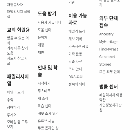
기관
자원봉사자
기
패밀리서치 실험
도움 받기
이용 가능
실
외부 단체
자료
사용자 커뮤니티
접속
교회 회원용
도움 센터
패밀리 트리
Ancestry
문의처
받을 수 있는 의
계보 기록
MyHeritage
식
계정
가족사진 공유
가족 이름 찾기
FindMyPast
제안
도움
가족 활동
Geneanet
지도자 참고 자
학습 자료
료
Storied
안내 및 학
조사 안내
모든 외부 단체
습
패밀리서치
DNA 교육
앱
시작하기
성씨의 의미
법률 센터
루츠테크
패밀리 트리
패밀리서치 이용
새 소식
추억
약관
개인정보처리방
학습 센터
참여하기
침
계보 조사 위키
투게더
유튜브 채널
모바일 앱 모두
보기
무료 온라인 상