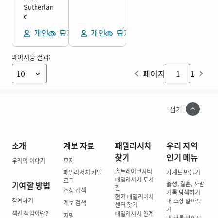
S
u
t
h
e
r
l
a
n
d
개인
묘지 보기
개인
묘지 보기
페이지당 결과:
페이지
1
접기
소개
계보 자료
패밀리서치
우리 지역
찾기
인기 메뉴
우리의 이야기
묘지
솔트레이크시티
패밀리서치 카탈
가계도 만들기
패밀리서치 도서
로그
기여할 방법
출생, 결혼, 사망
관
조상 검색
기록 탐색하기
현지 패밀리서치
참여하기
내 조상 알아보
계보 검색
센터 찾기
기
색인 작업이란?
패밀리서치 연계
지명
내 혈통 알아보