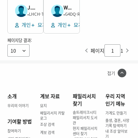
J. M. Packard
William Henry Scott
남성
남성
LHCH-TBD
G4DQ-RFJ
–1901
•
1852–1912
•
개인
묘지 추가
개인
묘지 추가
페이지당 결과:
페이지
1
접기
소개
계보 자료
패밀리서치
우리 지역
찾기
인기 메뉴
우리의 이야기
묘지
솔트레이크시티
패밀리서치 카탈
가계도 만들기
패밀리서치 도서
로그
기여할 방법
출생, 결혼, 사망
관
조상 검색
기록 탐색하기
현지 패밀리서치
참여하기
내 조상 알아보
계보 검색
센터 찾기
기