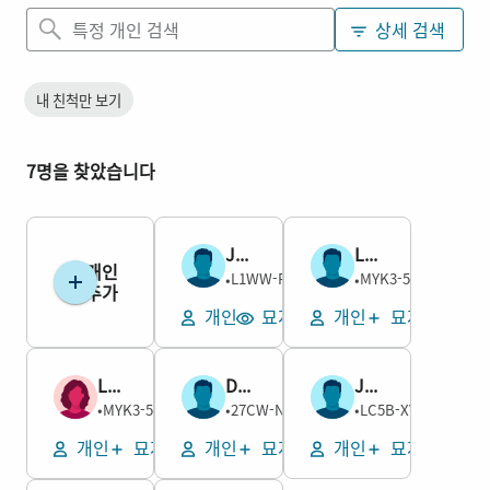
상세 검색
내 친척만 보기
7명을 찾았습니다
Jerome Lysander Crown
Lucius Daniels
개인
남성
남성
L1WW-PCK
MYK3-577
1854–1934
•
1848–1910
•
추가
개인
묘지 보기
개인
묘지 추가
Lavisa Daniels
David Wanner Gingrich
John Witmer Holm
여성
남성
남성
MYK3-5QG
27CW-N94
LC5B-XYH
1842–1926
•
1828–1913
•
1831–1920
•
개인
묘지 추가
개인
묘지 추가
개인
묘지 추가