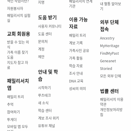
색인 작업이란?
패밀리서치 연계
지명
내 혈통 알아보
기관
자원봉사자
기
패밀리서치 실험
도움 받기
이용 가능
실
외부 단체
자료
사용자 커뮤니티
접속
교회 회원용
도움 센터
패밀리 트리
Ancestry
문의처
받을 수 있는 의
계보 기록
MyHeritage
식
계정
가족사진 공유
가족 이름 찾기
FindMyPast
제안
도움
가족 활동
Geneanet
지도자 참고 자
학습 자료
료
Storied
안내 및 학
조사 안내
모든 외부 단체
습
패밀리서치
DNA 교육
앱
시작하기
성씨의 의미
법률 센터
루츠테크
패밀리 트리
패밀리서치 이용
새 소식
추억
약관
개인정보처리방
학습 센터
참여하기
침
계보 조사 위키
투게더
유튜브 채널
모바일 앱 모두