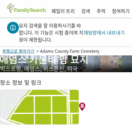
패밀리 트리
검색
추억
참여하기
묘지 검색을 잘 이용하시기를 바
랍니다. 이 기능은 시험 중이며 지
채팅방에서 내보내기
원이 제한됩니다.
목록으로 돌아가기
> Adams County Farm Cemetery
애덤스 카운티 팜 묘지
빅스프링, 애덤스, 위스콘신, 미국
장소 정보 및 링크