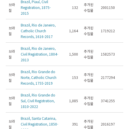
Brazil, Piauí, Civil
브라
추가된
Registration, 1875-
132
2001150
질
수집물
2015
Brazil, Rio de Janeiro,
브라
추가된
Catholic Church
1,164
1719212
질
수집물
Records, 1616-2017
Brazil, Rio de Janeiro,
브라
추가된
Civil Registration, 1804-
1,500
1582573
질
수집물
2013
Brazil, Rio Grande do
브라
추가된
Norte, Catholic Church
153
2177294
질
수집물
Records, 1755-2019
Brazil, Rio Grande do
브라
추가된
Sul, Civil Registration,
1,085
3741255
질
수집물
1810-2022
Brazil, Santa Catarina,
브라
추가된
Civil Registration, 1850-
391
2016197
질
수집물