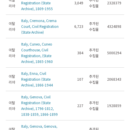
Registration (State
3,049
2328379
리아
수집물
Archive), 1809-1955
Italy, Cremona, Crema
이탈
추가된
Court, Civil Registration
6,723
4324898
리아
수집물
(State Archive)
Italy, Cuneo, Cuneo
이탈
Courthouse, Civil
추가된
384
5000294
리아
Registration, (State
수집물
Archive), 1865-1960
Italy, Enna, Civil
이탈
추가된
Registration (State
107
2068343
리아
수집물
Archive), 1866-1944
Italy, Genova, Civil
이탈
Registration (State
추가된
227
1928859
리아
Archive), 1796-1812,
수집물
1838-1859, 1866-1899
Italy, Genova, Genova,
이탈
추가된