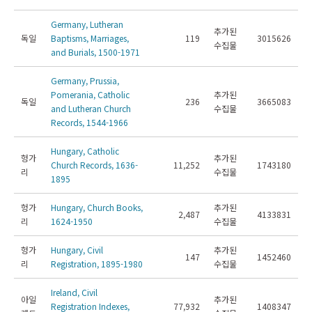
Germany, Lutheran
추가된
독일
Baptisms, Marriages,
119
3015626
수집물
and Burials, 1500-1971
Germany, Prussia,
Pomerania, Catholic
추가된
독일
236
3665083
and Lutheran Church
수집물
Records, 1544-1966
Hungary, Catholic
헝가
추가된
Church Records, 1636-
11,252
1743180
리
수집물
1895
헝가
Hungary, Church Books,
추가된
2,487
4133831
리
1624-1950
수집물
헝가
Hungary, Civil
추가된
147
1452460
리
Registration, 1895-1980
수집물
Ireland, Civil
아일
추가된
Registration Indexes,
77,932
1408347