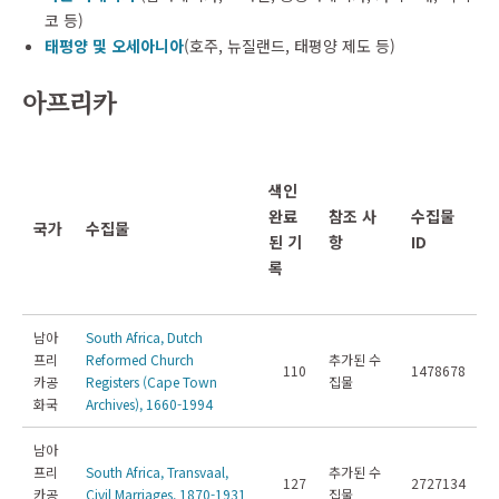
코 등)
태평양 및 오세아니아
(호주, 뉴질랜드, 태평양 제도 등)
아프리카
색인
완료
참조 사
수집물
국가
수집물
된 기
항
ID
록
남아
South Africa, Dutch
프리
Reformed Church
추가된 수
110
1478678
카공
Registers (Cape Town
집물
화국
Archives), 1660-1994
남아
프리
South Africa, Transvaal,
추가된 수
127
2727134
카공
Civil Marriages, 1870-1931
집물