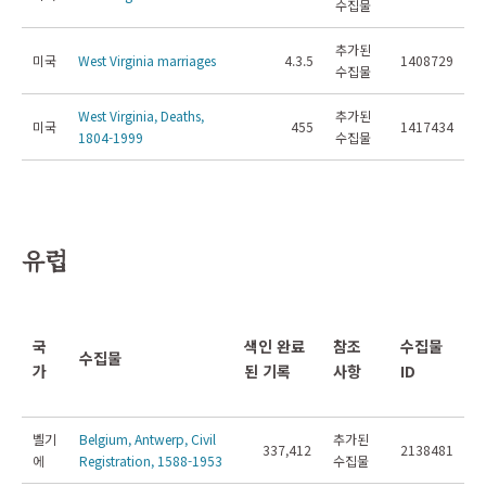
수집물
추가된
미국
West Virginia marriages
4.3.5
1408729
수집물
West Virginia, Deaths,
추가된
미국
455
1417434
1804-1999
수집물
유럽
국
색인 완료
참조
수집물
수집물
가
된 기록
사항
ID
벨기
Belgium, Antwerp, Civil
추가된
337,412
2138481
에
Registration, 1588-1953
수집물