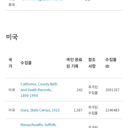
화국
미국
국
색인 완료
참조
수집물
수집물
가
된 기록
사항
ID
California, County Birth
추가된
미국
and Death Records,
242
2001287
수집물
1800-1994
추가된
미국
Iowa, State Census, 1915
1,587
2240483
수집물
Massachusetts, Suffolk,
추가된