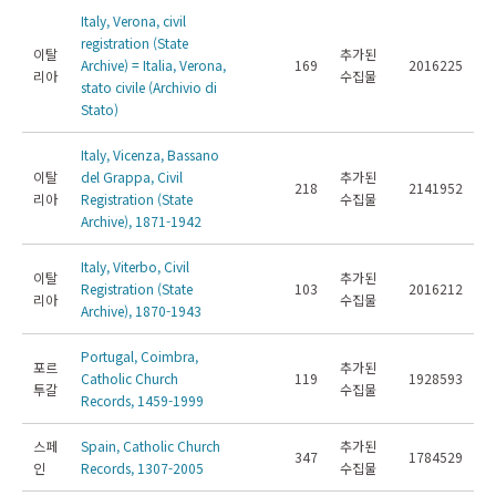
Italy, Verona, civil
registration (State
이탈
추가된
Archive) = Italia, Verona,
169
2016225
리아
수집물
stato civile (Archivio di
Stato)
Italy, Vicenza, Bassano
이탈
del Grappa, Civil
추가된
218
2141952
리아
Registration (State
수집물
Archive), 1871-1942
Italy, Viterbo, Civil
이탈
추가된
Registration (State
103
2016212
리아
수집물
Archive), 1870-1943
Portugal, Coimbra,
포르
추가된
Catholic Church
119
1928593
투갈
수집물
Records, 1459-1999
스페
Spain, Catholic Church
추가된
347
1784529
인
Records, 1307-2005
수집물