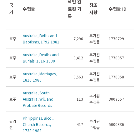
색인 완
국
참조
수집물
료된 기
수집물 ID
가
사항
록
Australia, Births and
추가된
호주
7,296
1770729
Baptisms, 1792-1981
수집물
Australia, Deaths and
추가된
호주
3,412
1770857
Burials, 1816-1980
수집물
Australia, Marriages,
추가된
호주
3,563
1770858
1810-1980
수집물
Australia, South
추가된
호주
Australia, Will and
113
3007557
수집물
Probate Records
Philippines, Bicol,
필리
추가된
Church Records,
417
5000336
핀
수집물
1738-1989