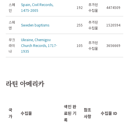
스페
Spain, Civil Records,
추가된
192
4474509
인
1475-2005
수집물
스웨
추가된
Sweden baptisms
255
1520594
덴
수집물
우크
Ukraine, Chernigov
추가된
라이
Church Records, 1717-
105
3656669
수집물
나
1935
라틴 아메리카
색인 완
국
참조
수집물
료된 기
수집물 ID
가
사항
록