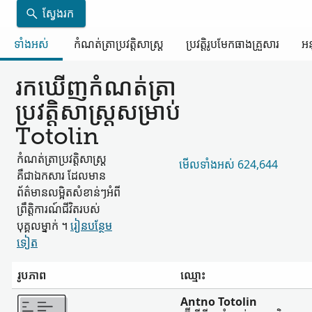
ស្វែងរក
ទាំងអស់
កំណត់ត្រា​ប្រវត្តិសាស្ត្រ
ប្រវត្តិរូប​មែកធាង​គ្រួសារ
អន
រកឃើញ​កំណត់ត្រា​
ប្រវត្តិសាស្ត្រ​សម្រាប់
Totolin
កំណត់ត្រា​ប្រវត្តិសាស្ត្រ​
មើល​ទាំងអស់ 624,644
គឺជា​ឯកសារ ដែល​មាន​
ព័ត៌មាន​លម្អិត​សំខាន់ៗ​អំពី​
ព្រឹត្តិការណ៍​ជីវិត​របស់​
បុគ្គល​ម្នាក់ ។
រៀន​បន្ថែម​
ទៀត
រូបភាព
ឈ្មោះ
ច្រើន
Antno Totolin