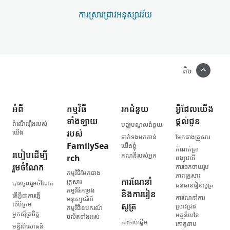
ការស្រាវជ្រាវ​អនុស្សាវរីយ
តិច
អំពី
កម្មវិធី​
រក​ជំនួយ
អ្វី​ដែល​យើង​
ទាំងឡាយ​
ផ្ដល់ជូន
ដំណើររឿង​របស់​
មជ្ឈមណ្ឌល​ជំនួយ
យើង
របស់
ទាក់ទង​មកកាន់​
មែកធាង​គ្រួសារ
FamilySea
យើងខ្ញុំ
កំណត់ត្រា​
របៀប​ដើម្បី​
គណនី​របស់​អ្នក
rch
ពង្សាវលី
រួមចំណែក
ការចែកចាយ​រូប
កម្មវិធី​មែកធាង​
ភាព​គ្រួសារ
ការណែនាំ
គ្រួសារ
បានចូលរួមចំណែក
ធនធាន​រៀនសូត្រ
កម្មវិធី​កម្រង​
និង​ការរៀន
តើ​អ្វី​ជា​ការធ្វើ​
ការណែនាំ​ការ
អនុស្សាវរីយ៍
លិបិក្រម
សូត្រ
ស្រាវជ្រាវ
កម្មវិធី​ឧបករណ៍​
អ្នកស្ម័គ្រចិត្ត
អត្ថន័យ​នៃ​
ចល័ត​ទាំងអស់
ការចាប់ផ្ដើម
គោត្តនាម
មន្ទីរ​ពិសោធន៍​