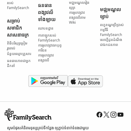
មជ្ឈមណ្ឌល​រៀន
របស់
ធនធាន​
សូត្រ
FamilySearch
មជ្ឈមណ្ឌល​
ពង្សាវលី​
ការស្រាវជ្រាវ​
ច្បាប់
ពង្សាវលី​តាម
ទាំងឡាយ
សម្រាប់​
Wiki
លក្ខខណ្ឌ​ប្រើប្រាស់​
សមាជិក​
ឈាបនដ្ឋាន
កម្មវិធី
សាសនាចក្រ
FamilySearch
កាតាឡុក​របស់
សេចក្តីជូនដំណឹង​
FamilySearch
ពិធី​បរិសុទ្ធ​ត្រៀម​
ជា​ឯកជនភាព
ការស្រាវជ្រាវ​រក​បុព្វ
រួចរាល់
ការីជន
ជំនួយ​ឈ្មោះ​គ្រួសារ
ការស្រាវជ្រាវ​
ពង្សាវលី
ធនធាន​ភាពជាអ្នក
ដឹកនាំ
សូម​បំផុស​គំនិត​មនុស្ស​គ្រប់ទី​កន្លែង ឲ្យ​ភ្ជាប់​ទំនាក់ទំនង​ជាមួយ​