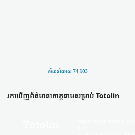
មើល​ទាំងអស់ 74,903
រកឃើញ​ព័ត៌មាន​គោត្តនាម​សម្រាប់ Totolin
https://edge.fscdn.org/as
Totolin
icon-
medium.58305dded85682