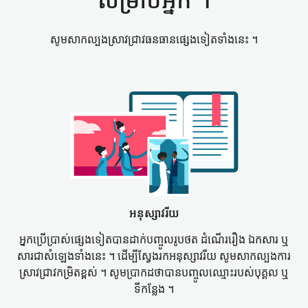
សម្រាប់​អ្នក ។
សូម​សាកល្បង​ស្រាវជ្រាវ​ធនធាន​ផ្សេងទៀត​ទាំងនេះ ។
អនុស្សាវរីយ
អ្នកប្រើប្រាស់​ផ្សេងទៀត​បាន​ដាក់​បញ្ចូល​រូបថត ដំណើររឿង ឯកសារ ឬ​
សារ​ជា​សំឡេង​ទាំងនេះ ។ ដើម្បី​ស្វែងរក​អនុស្សាវរីយ សូម​សាកល្បង​ការ
ស្រាវជ្រាវ​កម្រិត​ខ្ពស់ ។ សូម​ប្រាកដ​ថា​បាន​បញ្ចូល​ឈ្មោះ​របស់​បុគ្គល ឬ​
ទីកន្លែង ។