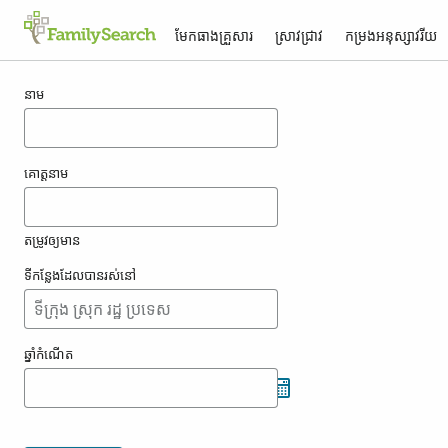
មែកធាង​គ្រួសារ
ស្រាវជ្រាវ
កម្រង​អនុស្សាវរីយ
លទ្ធផល​សម្រាប់ totolin
នាម
គោត្តនាម
តម្រូវ​ឲ្យ​មាន
ទីកន្លែង​ដែល​បាន​រស់នៅ
ឆ្នាំ​កំណើត