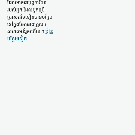
ដែល​អាចជា​បុព្វការីជន​
របស់​អ្នក ដែល​អ្នកប្រើ
ប្រាស់​ដទៃ​ទៀត​បាន​បន្ថែម​
ទៅក្នុង​មែកធាង​គ្រួសារ​
សហគមន៍​រួចហើយ ។
រៀន​
បន្ថែម​ទៀត