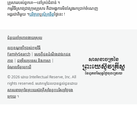
គ្រួសារ​របស់​ពួកគេ—នៅ​គ្រប់​ជំនាន់ ។
កម្មវិធី​ស្រាវជ្រាវ​ក្រុមគ្រួសារ គឺជា​អង្គការ​មិន​ស្វែង​រក​ប្រាក់​ចំណេញ​
អន្តរជាតិ​មួយ ។
បរិច្ចាគ
ឬ
ស្ម័គ្រចិត្ត
ថ្ងៃនេះ !
ជំនួយ​គាំទ្រ​ភាពងាយស្រួល
លក្ខខណ្ឌ​ប្រើប្រាស់​កម្មវិធី
FamilySearch
|
សេចក្តីជូនដំណឹង​ជា​ឯកជន
ភាព
|
ជម្រើស​ប្រទេស និង​ភាសា
|
ចំណូលចិត្ត​ឃុកឃី
© 2026 ដោយ Intellectual Reserve, Inc. All
rights reserved. សេវាកម្ម​ដែល​បាន​ផ្ដល់​ជូន​ដោយ
សាសនាចក្រ​នៃ​ព្រះយេស៊ូវ​គ្រីស្ទ​នៃ​ពួកបរិសុទ្ធ​ថ្ងៃ​ចុង
ក្រោយ
។