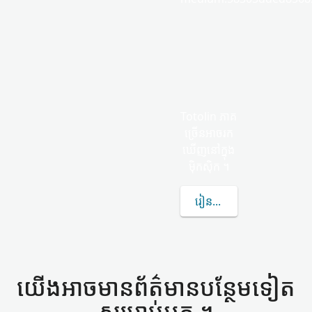
Totolin ភាគ
ច្រើន​អាច​រក
ឃើញ​នៅក្នុង
ម៉ិកស៊ិក ។
រៀន​បន្ថែម​ទៀត​អំពី TOTO
យើង​អាច​មាន​ព័ត៌មាន​បន្ថែម​ទៀត​