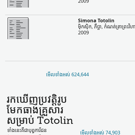
2009
ច្រើន
Simona Totolin
ម៉ិកស៊ិក, ភឺប្លា, កំណត់ត្រាព្រះវិ
2009
មើល​ទាំងអស់ 624,644
រកឃើញ​ប្រវត្តិរូប​
មែកធាង​គ្រួសារ​
សម្រាប់ Totolin
ទាំងនេះ​គឺជា​បុព្វការីជន​
មើល​ទាំងអស់ 74,903