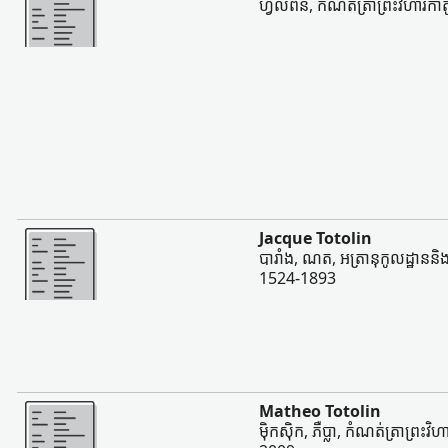
ហ្វ៊ីលីពីន, កំណត់ត្រាព្រះវិហារក
ច្រើន
Jacque Totolin
បារាំង, ណត, អត្រានុកូលដ្ឋាននិងស
1524-1893
ច្រើន
Matheo Totolin
ម៉ិកស៊ិក, ភឺប្លា, កំណត់ត្រាព្រះវិ