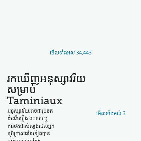
មើល​ទាំងអស់ 34,443
រកឃើញ​អនុស្សាវរីយ​
សម្រាប់
Taminiaux
អនុស្សាវរីយ​អាច​ជា​រូបថត
មើល​ទាំងអស់ 3
ដំណើររឿង ឯកសារ ឬ​
ការថត​ជា​សំឡេង​ដែល​អ្នក
ប្រើប្រាស់​ដទៃទៀត​បាន​