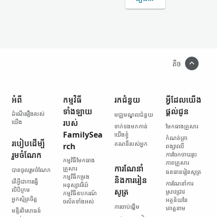
តិច
អំពី
កម្មវិធី​
រក​ជំនួយ
អ្វី​ដែល​យើង​
ទាំងឡាយ​
ផ្ដល់ជូន
ដំណើររឿង​របស់​
មជ្ឈមណ្ឌល​ជំនួយ
យើង
របស់
ទាក់ទង​មកកាន់​
មែកធាង​គ្រួសារ
FamilySea
យើងខ្ញុំ
កំណត់ត្រា​
របៀប​ដើម្បី​
គណនី​របស់​អ្នក
rch
ពង្សាវលី
រួមចំណែក
ការចែកចាយ​រូប
កម្មវិធី​មែកធាង​
ភាព​គ្រួសារ
ការណែនាំ
គ្រួសារ
បានចូលរួមចំណែក
ធនធាន​រៀនសូត្រ
កម្មវិធី​កម្រង​
និង​ការរៀន
តើ​អ្វី​ជា​ការធ្វើ​
ការណែនាំ​ការ
អនុស្សាវរីយ៍
លិបិក្រម
សូត្រ
ស្រាវជ្រាវ
កម្មវិធី​ឧបករណ៍​
អ្នកស្ម័គ្រចិត្ត
អត្ថន័យ​នៃ​
ចល័ត​ទាំងអស់
ការចាប់ផ្ដើម
គោត្តនាម
មន្ទីរ​ពិសោធន៍​