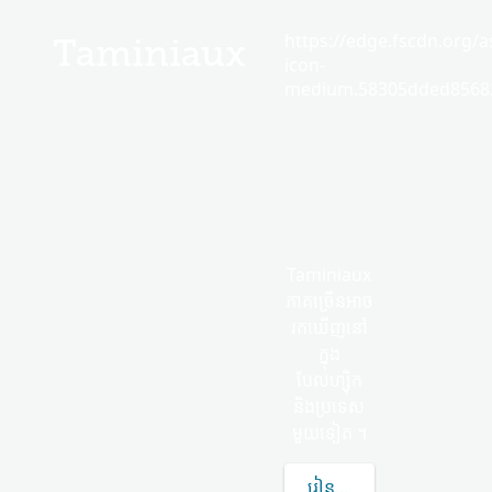
https://edge.fscdn.org/as
Taminiaux
icon-
medium.58305dded85682
Taminiaux
ភាគច្រើន​អាច​
រកឃើញ​នៅ
ក្នុង
បែលហ្ស៊ិក
និង​ប្រទេស​
មួយ​ទៀត ។
រៀន​បន្ថែម​ទៀត​អំពី TAMI