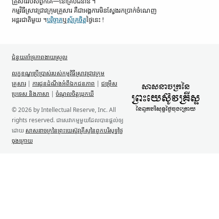
គ្រួសារ​របស់​ពួកគេ—នៅ​គ្រប់​ជំនាន់ ។
កម្មវិធី​ស្រាវជ្រាវ​ក្រុមគ្រួសារ គឺជា​អង្គការ​មិន​ស្វែង​រក​ប្រាក់​ចំណេញ​
អន្តរជាតិ​មួយ ។
បរិច្ចាគ
ឬ
ស្ម័គ្រចិត្ត
ថ្ងៃនេះ !
ជំនួយគាំទ្រ​ភាពងាយស្រួល
លក្ខខណ្ឌ​ប្រើប្រាស់​របស់​កម្មវិធី​ស្រាវជ្រាវ​ក្រុម
គ្រួសារ
|
ការជូន​ដំណឹង​អំពី​ឯកជនភាព
|
ជម្រើស
ប្រទេស និង​ភាសា
|
ចំណូលចិត្ត​ឃុកឃី
© 2026 by Intellectual Reserve, Inc. All
rights reserved. ជា​សេវាកម្ម​មួយ​ដែល​បាន​ផ្ដល់​ឲ្យ​
ដោយ
សាសនាចក្រ​នៃ​ព្រះយេស៊ូវគ្រីស្ទ​នៃ​ពួក​បរិសុទ្ធ​ថ្ងៃ​
ចុង​ក្រោយ