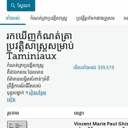
ស្វែងរក
ទាំងអស់
កំណត់ត្រា​ប្រវត្តិសាស្ត្រ
ប្រវត្តិរូប​មែកធាង​គ្រួសារ
អន
រកឃើញ​កំណត់ត្រា​
ប្រវត្តិសាស្ត្រ​សម្រាប់
Taminiaux
កំណត់ត្រា​ប្រវត្តិសាស្ត្រ​
មើល​ទាំងអស់ 339,519
គឺជា​ឯកសារ ដែល​មាន​
ព័ត៌មាន​លម្អិត​សំខាន់ៗ​អំពី​
ព្រឹត្តិការណ៍​ជីវិត​របស់​
បុគ្គល​ម្នាក់ ។
រៀន​បន្ថែម​
ទៀត
រូបភាព
ឈ្មោះ
ច្រើន
Vincent Marie Paul Ghi