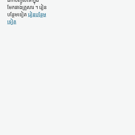
ដាក់​បញ្ចូល​ទៅក្នុង​
មែកធាង​គ្រួសារ ។ រៀន​
បន្ថែម​ទៀត
រៀន​បន្ថែម​
ទៀត