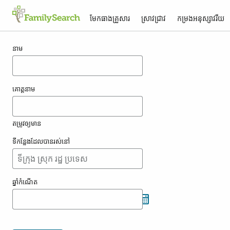
មែកធាង​គ្រួសារ
ស្រាវជ្រាវ
កម្រង​អនុស្សាវរីយ
លទ្ធផល​សម្រាប់ taminiaux
នាម
គោត្តនាម
តម្រូវ​ឲ្យ​មាន
ទីកន្លែង​ដែល​បាន​រស់នៅ
ឆ្នាំ​កំណើត