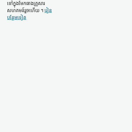
ទៅក្នុង​មែកធាង​គ្រួសារ​
សហគមន៍​រួចហើយ ។
រៀន​
បន្ថែម​ទៀត