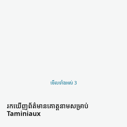
មើល​ទាំងអស់ 3
រកឃើញ​ព័ត៌មាន​គោត្តនាម​សម្រាប់
Taminiaux