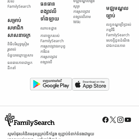
មជ្ឈមណ្ឌល​រៀន
របស់
ធនធាន​
សូត្រ
FamilySearch
មជ្ឈមណ្ឌល​
ពង្សាវលី​
ការស្រាវជ្រាវ​
ច្បាប់
ពង្សាវលី​តាម
ទាំងឡាយ
សម្រាប់​
Wiki
លក្ខខណ្ឌ​ប្រើប្រាស់​
សមាជិក​
ឈាបនដ្ឋាន
កម្មវិធី
សាសនាចក្រ
FamilySearch
កាតាឡុក​របស់
សេចក្តីជូនដំណឹង​
FamilySearch
ពិធី​បរិសុទ្ធ​ត្រៀម​
ជា​ឯកជនភាព
ការស្រាវជ្រាវ​រក​បុព្វ
រួចរាល់
ការីជន
ជំនួយ​ឈ្មោះ​គ្រួសារ
ការស្រាវជ្រាវ​
ពង្សាវលី
ធនធាន​ភាពជាអ្នក
ដឹកនាំ
សូម​បំផុស​គំនិត​មនុស្ស​គ្រប់ទី​កន្លែង ឲ្យ​ភ្ជាប់​ទំនាក់ទំនង​ជាមួយ​