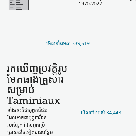
1970-2022
មើល​ទាំងអស់ 339,519
រកឃើញ​ប្រវត្តិរូប​
មែកធាង​គ្រួសារ​
សម្រាប់
Taminiaux
ទាំងនេះ​គឺជា​បុព្វការីជន​
មើល​ទាំងអស់ 34,443
ដែល​អាចជា​បុព្វការីជន​
របស់​អ្នក ដែល​អ្នកប្រើ
ប្រាស់​ដទៃ​ទៀត​បាន​បន្ថែម​