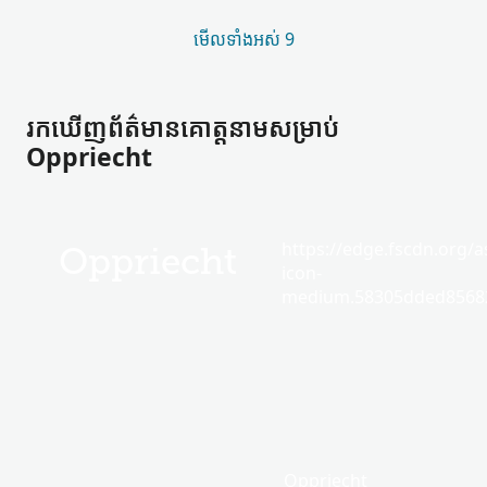
មើល​ទាំងអស់ 9
រកឃើញ​ព័ត៌មាន​គោត្តនាម​សម្រាប់
Oppriecht
https://edge.fscdn.org/as
Oppriecht
icon-
medium.58305dded85682
Oppriecht