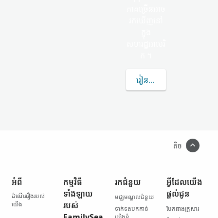
ភាគច្រើន​អាច​
រកឃើញ​នៅ
ក្នុង
សហរដ្ឋអាមេរិ
ក ។
រៀន​បន្ថែម​ទៀត​អំពី OPPR
តិច
អំពី
កម្មវិធី​
រក​ជំនួយ
អ្វី​ដែល​យើង​
ទាំងឡាយ​
ផ្ដល់ជូន
ដំណើររឿង​របស់​
មជ្ឈមណ្ឌល​ជំនួយ
យើង
របស់
ទាក់ទង​មកកាន់​
មែកធាង​គ្រួសារ
FamilySea
យើងខ្ញុំ