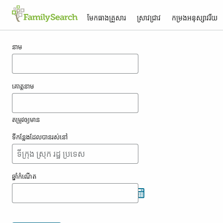
មែកធាង​គ្រួសារ
ស្រាវជ្រាវ
កម្រង​អនុស្សាវរីយ
លទ្ធផល​សម្រាប់ oppriecht
នាម
គោត្តនាម
តម្រូវ​ឲ្យ​មាន
ទីកន្លែង​ដែល​បាន​រស់នៅ
ឆ្នាំ​កំណើត