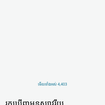
មើល​ទាំងអស់ 4,403
រកឃើញ​អនុស្សាវរីយ​