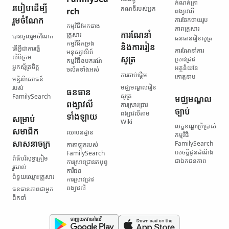
កំណត់ត្រា​
របៀប​ដើម្បី​
គណនី​របស់​អ្នក
rch
ពង្សាវលី
រួមចំណែក
ការចែកចាយ​រូប
កម្មវិធី​មែកធាង​
ភាព​គ្រួសារ
ការណែនាំ
គ្រួសារ
បានចូលរួមចំណែក
ធនធាន​រៀនសូត្រ
កម្មវិធី​កម្រង​
និង​ការរៀន
តើ​អ្វី​ជា​ការធ្វើ​
ការណែនាំ​ការ
អនុស្សាវរីយ៍
លិបិក្រម
សូត្រ
ស្រាវជ្រាវ
កម្មវិធី​ឧបករណ៍​
អ្នកស្ម័គ្រចិត្ត
អត្ថន័យ​នៃ​
ចល័ត​ទាំងអស់
ការចាប់ផ្ដើម
គោត្តនាម
មន្ទីរ​ពិសោធន៍​
មជ្ឈមណ្ឌល​រៀន
របស់
ធនធាន​
សូត្រ
FamilySearch
មជ្ឈមណ្ឌល​
ពង្សាវលី​
ការស្រាវជ្រាវ​
ច្បាប់
ពង្សាវលី​តាម
ទាំងឡាយ
សម្រាប់​
Wiki
លក្ខខណ្ឌ​ប្រើប្រាស់​
សមាជិក​
ឈាបនដ្ឋាន
កម្មវិធី
សាសនាចក្រ
FamilySearch
កាតាឡុក​របស់
សេចក្តីជូនដំណឹង​
FamilySearch
ពិធី​បរិសុទ្ធ​ត្រៀម​
ជា​ឯកជនភាព
ការស្រាវជ្រាវ​រក​បុព្វ
រួចរាល់
ការីជន
ជំនួយ​ឈ្មោះ​គ្រួសារ
ការស្រាវជ្រាវ​
ពង្សាវលី
ធនធាន​ភាពជាអ្នក
ដឹកនាំ