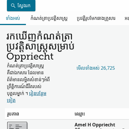
ស្វែងរក
ទាំងអស់
កំណត់ត្រា​ប្រវត្តិសាស្ត្រ
ប្រវត្តិរូប​មែកធាង​គ្រួសារ
អន
រកឃើញ​កំណត់ត្រា​
ប្រវត្តិសាស្ត្រ​សម្រាប់
Oppriecht
កំណត់ត្រា​ប្រវត្តិសាស្ត្រ​
មើល​ទាំងអស់ 26,725
គឺជា​ឯកសារ ដែល​មាន​
ព័ត៌មាន​លម្អិត​សំខាន់ៗ​អំពី​
ព្រឹត្តិការណ៍​ជីវិត​របស់​
បុគ្គល​ម្នាក់ ។
រៀន​បន្ថែម​
ទៀត
រូបភាព
ឈ្មោះ
ច្រើន
Amel H Oppriecht