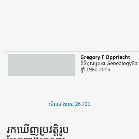
ច្រើន
Gregory F Oppriecht
ពិធីបុណ្យសព GenealogyBan
ឆ្នាំ 1980-2015
មើល​ទាំងអស់ 26,725
រកឃើញ​ប្រវត្តិរូប​