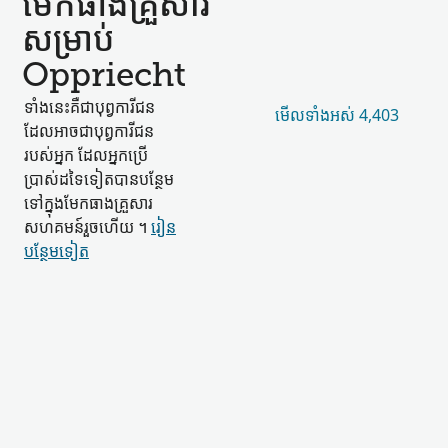
មែកធាង​គ្រួសារ​
សម្រាប់
Oppriecht
ទាំងនេះ​គឺជា​បុព្វការីជន​
មើល​ទាំងអស់ 4,403
ដែល​អាចជា​បុព្វការីជន​
របស់​អ្នក ដែល​អ្នកប្រើ
ប្រាស់​ដទៃ​ទៀត​បាន​បន្ថែម​
ទៅក្នុង​មែកធាង​គ្រួសារ​
សហគមន៍​រួចហើយ ។
រៀន​
បន្ថែម​ទៀត