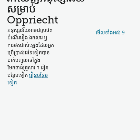
សម្រាប់
Oppriecht
អនុស្សាវរីយ​អាច​ជា​រូបថត
មើល​ទាំងអស់ 9
ដំណើររឿង ឯកសារ ឬ​
ការថត​ជា​សំឡេង​ដែល​អ្នក
ប្រើប្រាស់​ដទៃទៀត​បាន​
ដាក់​បញ្ចូល​ទៅក្នុង​
មែកធាង​គ្រួសារ ។ រៀន​
បន្ថែម​ទៀត
រៀន​បន្ថែម​
ទៀត