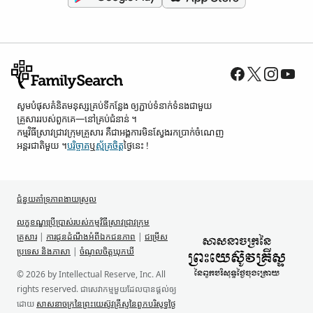
សូម​បំផុស​គំនិត​មនុស្ស​គ្រប់ទី​កន្លែង ឲ្យ​ភ្ជាប់​ទំនាក់ទំនង​ជាមួយ​
គ្រួសារ​របស់​ពួកគេ—នៅ​គ្រប់​ជំនាន់ ។
កម្មវិធី​ស្រាវជ្រាវ​ក្រុមគ្រួសារ គឺជា​អង្គការ​មិន​ស្វែង​រក​ប្រាក់​ចំណេញ​
អន្តរជាតិ​មួយ ។
បរិច្ចាគ
ឬ
ស្ម័គ្រចិត្ត
ថ្ងៃនេះ !
ជំនួយគាំទ្រ​ភាពងាយស្រួល
លក្ខខណ្ឌ​ប្រើប្រាស់​របស់​កម្មវិធី​ស្រាវជ្រាវ​ក្រុម
គ្រួសារ
|
ការជូន​ដំណឹង​អំពី​ឯកជនភាព
|
ជម្រើស
ប្រទេស និង​ភាសា
|
ចំណូលចិត្ត​ឃុកឃី
© 2026 by Intellectual Reserve, Inc. All
rights reserved. ជា​សេវាកម្ម​មួយ​ដែល​បាន​ផ្ដល់​ឲ្យ​
ដោយ
សាសនាចក្រ​នៃ​ព្រះយេស៊ូវគ្រីស្ទ​នៃ​ពួក​បរិសុទ្ធ​ថ្ងៃ​