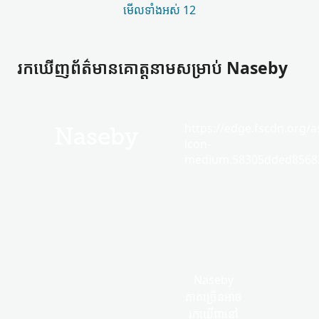
មើល​ទាំងអស់ 12
រកឃើញ​ព័ត៌មាន​គោត្តនាម​សម្រាប់ Naseby
https://edge.fscdn.org/as
Naseby
icon-
medium.58305dded85682
Naseby
ភាគច្រើន​អាច​
រកឃើញ​នៅ