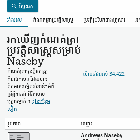
ស្វែងរក
ទាំងអស់
កំណត់ត្រា​ប្រវត្តិសាស្ត្រ
ប្រវត្តិរូប​មែកធាង​គ្រួសារ
អន
រកឃើញ​កំណត់ត្រា​
ប្រវត្តិសាស្ត្រ​សម្រាប់
Naseby
កំណត់ត្រា​ប្រវត្តិសាស្ត្រ​
មើល​ទាំងអស់ 34,422
គឺជា​ឯកសារ ដែល​មាន​
ព័ត៌មាន​លម្អិត​សំខាន់ៗ​អំពី​
ព្រឹត្តិការណ៍​ជីវិត​របស់​
បុគ្គល​ម្នាក់ ។
រៀន​បន្ថែម​
ទៀត
រូបភាព
ឈ្មោះ
ច្រើន
Andrews Naseby