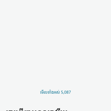
មើល​ទាំងអស់ 5,087