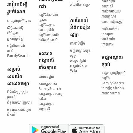
កំណត់ត្រា​
របៀប​ដើម្បី​
គណនី​របស់​អ្នក
rch
ពង្សាវលី
រួមចំណែក
ការចែកចាយ​រូប
កម្មវិធី​មែកធាង​
ភាព​គ្រួសារ
ការណែនាំ
គ្រួសារ
បានចូលរួមចំណែក
ធនធាន​រៀនសូត្រ
កម្មវិធី​កម្រង​
និង​ការរៀន
តើ​អ្វី​ជា​ការធ្វើ​
ការណែនាំ​ការ
អនុស្សាវរីយ៍
លិបិក្រម
សូត្រ
ស្រាវជ្រាវ
កម្មវិធី​ឧបករណ៍​
អ្នកស្ម័គ្រចិត្ត
អត្ថន័យ​នៃ​
ចល័ត​ទាំងអស់
ការចាប់ផ្ដើម
គោត្តនាម
មន្ទីរ​ពិសោធន៍​
មជ្ឈមណ្ឌល​រៀន
របស់
ធនធាន​
សូត្រ
FamilySearch
មជ្ឈមណ្ឌល​
ពង្សាវលី​
ការស្រាវជ្រាវ​
ច្បាប់
ពង្សាវលី​តាម
ទាំងឡាយ
សម្រាប់​
Wiki
លក្ខខណ្ឌ​ប្រើប្រាស់​
សមាជិក​
ឈាបនដ្ឋាន
កម្មវិធី
សាសនាចក្រ
FamilySearch
កាតាឡុក​របស់
សេចក្តីជូនដំណឹង​
FamilySearch
ពិធី​បរិសុទ្ធ​ត្រៀម​
ជា​ឯកជនភាព
ការស្រាវជ្រាវ​រក​បុព្វ
រួចរាល់
ការីជន
ជំនួយ​ឈ្មោះ​គ្រួសារ
ការស្រាវជ្រាវ​
ពង្សាវលី
ធនធាន​ភាពជាអ្នក
ដឹកនាំ