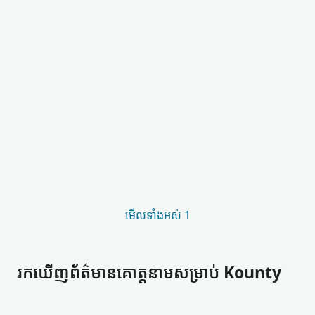
មើល​ទាំងអស់ 1
រកឃើញ​ព័ត៌មាន​គោត្តនាម​សម្រាប់ Kounty