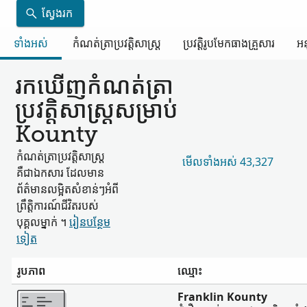
ស្វែងរក
ទាំងអស់
កំណត់ត្រា​ប្រវត្តិសាស្ត្រ
ប្រវត្តិរូប​មែកធាង​គ្រួសារ
អន
រកឃើញ​កំណត់ត្រា​
ប្រវត្តិសាស្ត្រ​សម្រាប់
Kounty
កំណត់ត្រា​ប្រវត្តិសាស្ត្រ​
មើល​ទាំងអស់ 43,327
គឺជា​ឯកសារ ដែល​មាន​
ព័ត៌មាន​លម្អិត​សំខាន់ៗ​អំពី​
ព្រឹត្តិការណ៍​ជីវិត​របស់​
បុគ្គល​ម្នាក់ ។
រៀន​បន្ថែម​
ទៀត
រូបភាព
ឈ្មោះ
ច្រើន
Franklin Kounty