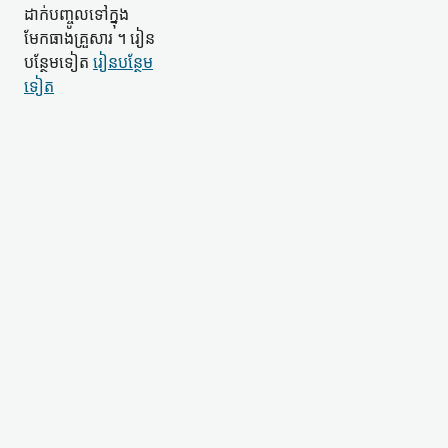
ដាក់​បញ្ចូល​ទៅក្នុង​
មែកធាង​គ្រួសារ ។ រៀន​
បន្ថែម​ទៀត
រៀន​បន្ថែម​
ទៀត