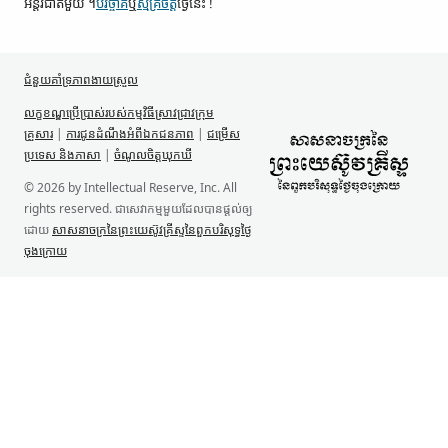
អន្តរជាតិ​មួយ ។
បរិច្ចាគ
ឬ
ស្ម័គ្រចិត្ត
ថ្ងៃនេះ !
ជំនួយគាំទ្រ​ភាពងាយស្រួល
លក្ខខណ្ឌ​ប្រើប្រាស់​របស់​កម្មវិធី​ស្រាវជ្រាវ​ក្រុម
គ្រួសារ
|
ការជូន​ដំណឹង​អំពី​ឯកជនភាព
|
ជម្រើស
ប្រទេស និង​ភាសា
|
ចំណូលចិត្ត​ឃុកឃី
© 2026 by Intellectual Reserve, Inc. All
rights reserved. ជា​សេវាកម្ម​មួយ​ដែល​បាន​ផ្ដល់​ឲ្យ​
ដោយ
សាសនាចក្រ​នៃ​ព្រះយេស៊ូវគ្រីស្ទ​នៃ​ពួក​បរិសុទ្ធ​ថ្ងៃ​
ចុង​ក្រោយ