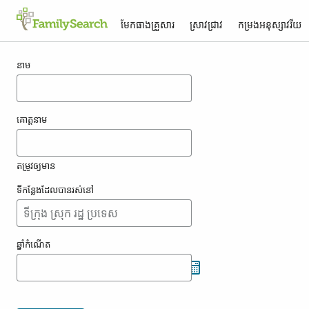
មែកធាង​គ្រួសារ
ស្រាវជ្រាវ
កម្រង​អនុស្សាវរីយ
លទ្ធផល​សម្រាប់ kounty
នាម
គោត្តនាម
តម្រូវ​ឲ្យ​មាន
ទីកន្លែង​ដែល​បាន​រស់នៅ
ឆ្នាំ​កំណើត