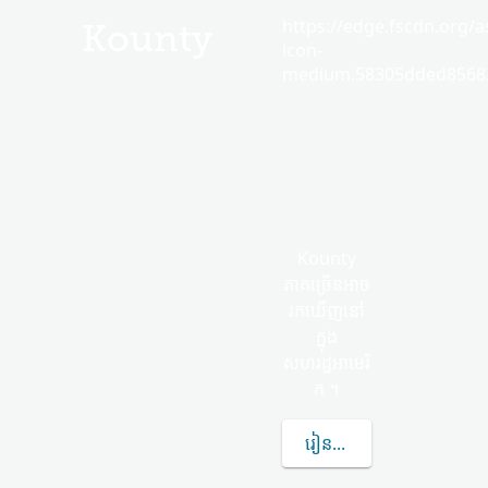
https://edge.fscdn.org/as
Kounty
icon-
medium.58305dded85682
Kounty
ភាគច្រើន​អាច​
រកឃើញ​នៅ
ក្នុង
សហរដ្ឋអាមេរិ
ក ។
រៀន​បន្ថែម​ទៀត​អំពី KOUN