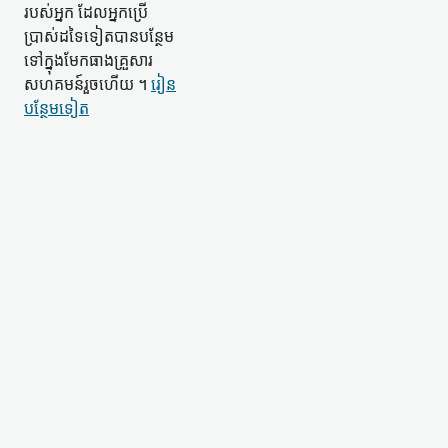
របស់​អ្នក ដែល​អ្នកប្រើ
ប្រាស់​ដទៃ​ទៀត​បាន​បន្ថែម​
ទៅក្នុង​មែកធាង​គ្រួសារ​
សហគមន៍​រួចហើយ ។
រៀន​
បន្ថែម​ទៀត