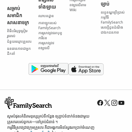
ច្បាប់
ពង្សាវលី​តាម
ទាំងឡាយ
សម្រាប់​
Wiki
លក្ខខណ្ឌ​ប្រើប្រាស់​
សមាជិក​
ឈាបនដ្ឋាន
កម្មវិធី
សាសនាចក្រ
FamilySearch
កាតាឡុក​របស់
សេចក្តីជូនដំណឹង​
FamilySearch
ពិធី​បរិសុទ្ធ​ត្រៀម​
ជា​ឯកជនភាព
ការស្រាវជ្រាវ​រក​បុព្វ
រួចរាល់
ការីជន
ជំនួយ​ឈ្មោះ​គ្រួសារ
ការស្រាវជ្រាវ​
ពង្សាវលី
ធនធាន​ភាពជាអ្នក
ដឹកនាំ
សូម​បំផុស​គំនិត​មនុស្ស​គ្រប់ទី​កន្លែង ឲ្យ​ភ្ជាប់​ទំនាក់ទំនង​ជាមួយ​
គ្រួសារ​របស់​ពួកគេ—នៅ​គ្រប់​ជំនាន់ ។
កម្មវិធី​ស្រាវជ្រាវ​ក្រុមគ្រួសារ គឺជា​អង្គការ​មិន​ស្វែង​រក​ប្រាក់​ចំណេញ​