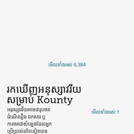
មើល​ទាំងអស់ 6,384
រកឃើញ​អនុស្សាវរីយ​
សម្រាប់ Kounty
អនុស្សាវរីយ​អាច​ជា​រូបថត
មើល​ទាំងអស់ 1
ដំណើររឿង ឯកសារ ឬ​
ការថត​ជា​សំឡេង​ដែល​អ្នក
ប្រើប្រាស់​ដទៃទៀត​បាន​