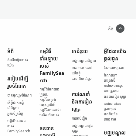
តិច
អំពី
កម្មវិធី​
រក​ជំនួយ
អ្វី​ដែល​យើង​
ទាំងឡាយ​
ផ្ដល់ជូន
ដំណើររឿង​របស់​
មជ្ឈមណ្ឌល​ជំនួយ
យើង
របស់
ទាក់ទង​មកកាន់​
មែកធាង​គ្រួសារ
FamilySea
យើងខ្ញុំ
កំណត់ត្រា​
របៀប​ដើម្បី​
គណនី​របស់​អ្នក
rch
ពង្សាវលី
រួមចំណែក
ការចែកចាយ​រូប
កម្មវិធី​មែកធាង​
ភាព​គ្រួសារ
ការណែនាំ
គ្រួសារ
បានចូលរួមចំណែក
ធនធាន​រៀនសូត្រ
កម្មវិធី​កម្រង​
និង​ការរៀន
តើ​អ្វី​ជា​ការធ្វើ​
ការណែនាំ​ការ
អនុស្សាវរីយ៍
លិបិក្រម
សូត្រ
ស្រាវជ្រាវ
កម្មវិធី​ឧបករណ៍​
អ្នកស្ម័គ្រចិត្ត
អត្ថន័យ​នៃ​
ចល័ត​ទាំងអស់
ការចាប់ផ្ដើម
គោត្តនាម
មន្ទីរ​ពិសោធន៍​
មជ្ឈមណ្ឌល​រៀន
របស់
ធនធាន​
សូត្រ
FamilySearch
មជ្ឈមណ្ឌល​
ពង្សាវលី​
ការស្រាវជ្រាវ​