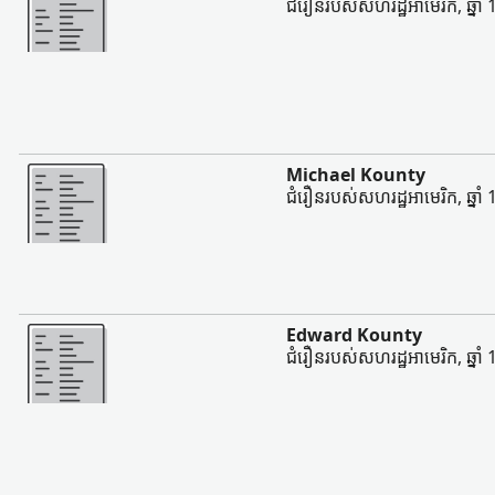
ជំរឿនរបស់សហរដ្ឋអាមេរិក, ឆ្នាំ
ច្រើន
Michael Kounty
ជំរឿនរបស់សហរដ្ឋអាមេរិក, ឆ្នាំ
ច្រើន
Edward Kounty
ជំរឿនរបស់សហរដ្ឋអាមេរិក, ឆ្នាំ