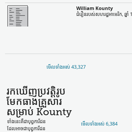
ច្រើន
William Kounty
ជំរឿនរបស់សហរដ្ឋអាមេរិក, ឆ្នាំ
មើល​ទាំងអស់ 43,327
រកឃើញ​ប្រវត្តិរូប​
មែកធាង​គ្រួសារ​
សម្រាប់ Kounty
ទាំងនេះ​គឺជា​បុព្វការីជន​
មើល​ទាំងអស់ 6,384
ដែល​អាចជា​បុព្វការីជន​