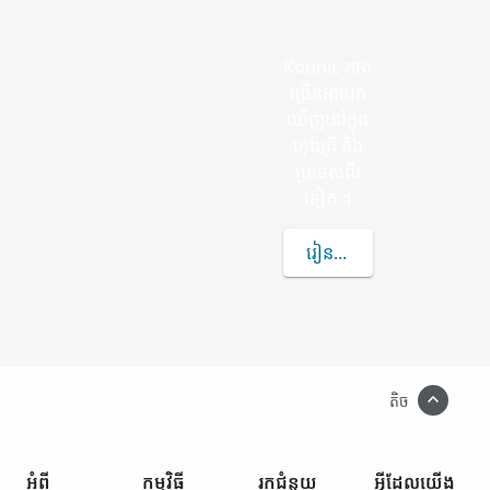
Kounic ភាគ
ច្រើន​អាច​រក
ឃើញ​នៅក្នុង
ហុងគ្រី និង​
ប្រទេស​ពីរ​
ទៀត ។
រៀន​បន្ថែម​ទៀត​អំពី KOUN
តិច
អំពី
កម្មវិធី​
រក​ជំនួយ
អ្វី​ដែល​យើង​