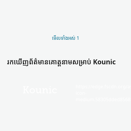
មើល​ទាំងអស់ 1
រកឃើញ​ព័ត៌មាន​គោត្តនាម​សម្រាប់ Kounic
https://edge.fscdn.org/as
Kounic
icon-
medium.58305dded85682