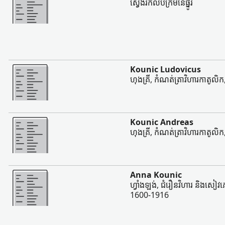
ស្វែងរកលិបិក្រមនៃផ្នូរ
ច្រើន
Kounic Ludovicus
ហុងគ្រី, កំណត់ត្រាវិហារកាតូលិក
ច្រើន
Kounic Andreas
ហុងគ្រី, កំណត់ត្រាវិហារកាតូលិក
ច្រើន
Anna Kounic
ហ្វាំងឡង់, ជំរឿនវិហារ និងសៀវភៅប
1600-1916