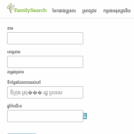
មែកធាង​គ្រួសារ
ស្រាវជ្រាវ
កម្រង​អនុស្សាវរីយ
លទ្ធផល​សម្រាប់ kounic
នាម
គោត្តនាម
តម្រូវ​ឲ្យ​មាន
ទីកន្លែង​ដែល​បាន​រស់នៅ
ឆ្នាំ​កំណើត