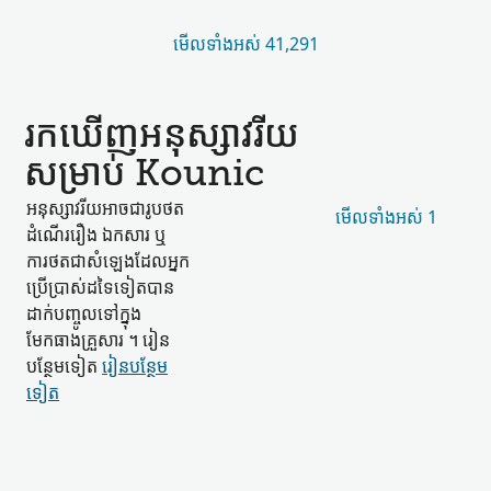
មើល​ទាំងអស់ 41,291
រកឃើញ​អនុស្សាវរីយ​
សម្រាប់ Kounic
អនុស្សាវរីយ​អាច​ជា​រូបថត
មើល​ទាំងអស់ 1
ដំណើររឿង ឯកសារ ឬ​
ការថត​ជា​សំឡេង​ដែល​អ្នក
ប្រើប្រាស់​ដទៃទៀត​បាន​
ដាក់​បញ្ចូល​ទៅក្នុង​
មែកធាង​គ្រួសារ ។ រៀន​
បន្ថែម​ទៀត
រៀន​បន្ថែម​
ទៀត