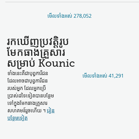
មើល​ទាំងអស់ 278,052
រកឃើញ​ប្រវត្តិរូប​
មែកធាង​គ្រួសារ​
សម្រាប់ Kounic
ទាំងនេះ​គឺជា​បុព្វការីជន​
មើល​ទាំងអស់ 41,291
ដែល​អាចជា​បុព្វការីជន​
របស់​អ្នក ដែល​អ្នកប្រើ
ប្រាស់​ដទៃ​ទៀត​បាន​បន្ថែម​
ទៅក្នុង​មែកធាង​គ្រួសារ​
សហគមន៍​រួចហើយ ។
រៀន​
បន្ថែម​ទៀត