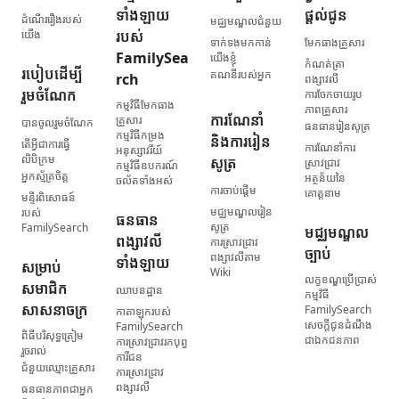
ទាំងឡាយ​
ផ្ដល់ជូន
ដំណើររឿង​របស់​
មជ្ឈមណ្ឌល​ជំនួយ
យើង
របស់
ទាក់ទង​មកកាន់​
មែកធាង​គ្រួសារ
FamilySea
យើងខ្ញុំ
កំណត់ត្រា​
របៀប​ដើម្បី​
គណនី​របស់​អ្នក
rch
ពង្សាវលី
រួមចំណែក
ការចែកចាយ​រូប
កម្មវិធី​មែកធាង​
ភាព​គ្រួសារ
ការណែនាំ
គ្រួសារ
បានចូលរួមចំណែក
ធនធាន​រៀនសូត្រ
កម្មវិធី​កម្រង​
និង​ការរៀន
តើ​អ្វី​ជា​ការធ្វើ​
ការណែនាំ​ការ
អនុស្សាវរីយ៍
លិបិក្រម
សូត្រ
ស្រាវជ្រាវ
កម្មវិធី​ឧបករណ៍​
អ្នកស្ម័គ្រចិត្ត
អត្ថន័យ​នៃ​
ចល័ត​ទាំងអស់
ការចាប់ផ្ដើម
គោត្តនាម
មន្ទីរ​ពិសោធន៍​
មជ្ឈមណ្ឌល​រៀន
របស់
ធនធាន​
សូត្រ
FamilySearch
មជ្ឈមណ្ឌល​
ពង្សាវលី​
ការស្រាវជ្រាវ​
ច្បាប់
ពង្សាវលី​តាម
ទាំងឡាយ
សម្រាប់​
Wiki
លក្ខខណ្ឌ​ប្រើប្រាស់​
សមាជិក​
ឈាបនដ្ឋាន
កម្មវិធី
សាសនាចក្រ
FamilySearch
កាតាឡុក​របស់
សេចក្តីជូនដំណឹង​
FamilySearch
ពិធី​បរិសុទ្ធ​ត្រៀម​
ជា​ឯកជនភាព
ការស្រាវជ្រាវ​រក​បុព្វ
រួចរាល់
ការីជន
ជំនួយ​ឈ្មោះ​គ្រួសារ
ការស្រាវជ្រាវ​
ពង្សាវលី
ធនធាន​ភាពជាអ្នក