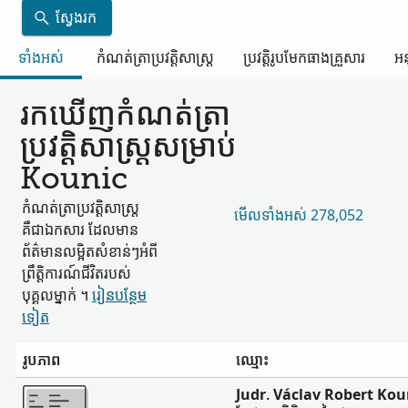
ស្វែងរក
ទាំងអស់
កំណត់ត្រា​ប្រវត្តិសាស្ត្រ
ប្រវត្តិរូប​មែកធាង​គ្រួសារ
អន
រកឃើញ​កំណត់ត្រា​
ប្រវត្តិសាស្ត្រ​សម្រាប់
Kounic
កំណត់ត្រា​ប្រវត្តិសាស្ត្រ​
មើល​ទាំងអស់ 278,052
គឺជា​ឯកសារ ដែល​មាន​
ព័ត៌មាន​លម្អិត​សំខាន់ៗ​អំពី​
ព្រឹត្តិការណ៍​ជីវិត​របស់​
បុគ្គល​ម្នាក់ ។
រៀន​បន្ថែម​
ទៀត
រូបភាព
ឈ្មោះ
ច្រើន
Judr. Václav Robert Kou