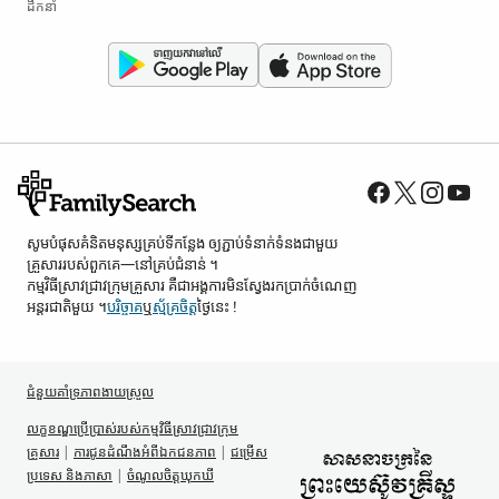
ដឹកនាំ
សូម​បំផុស​គំនិត​មនុស្ស​គ្រប់ទី​កន្លែង ឲ្យ​ភ្ជាប់​ទំនាក់ទំនង​ជាមួយ​
គ្រួសារ​របស់​ពួកគេ—នៅ​គ្រប់​ជំនាន់ ។
កម្មវិធី​ស្រាវជ្រាវ​ក្រុមគ្រួសារ គឺជា​អង្គការ​មិន​ស្វែង​រក​ប្រាក់​ចំណេញ​
អន្តរជាតិ​មួយ ។
បរិច្ចាគ
ឬ
ស្ម័គ្រចិត្ត
ថ្ងៃនេះ !
ជំនួយគាំទ្រ​ភាពងាយស្រួល
លក្ខខណ្ឌ​ប្រើប្រាស់​របស់​កម្មវិធី​ស្រាវជ្រាវ​ក្រុម
គ្រួសារ
|
ការជូន​ដំណឹង​អំពី​ឯកជនភាព
|
ជម្រើស
ប្រទេស និង​ភាសា
|
ចំណូលចិត្ត​ឃុកឃី