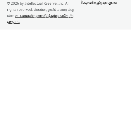
© 2026 by Intellectual Reserve, Inc. All
rights reserved. ជា​សេវាកម្ម​មួយ​ដែល​បាន​ផ្ដល់​ឲ្យ​
ដោយ
សាសនាចក្រ​នៃ​ព្រះយេស៊ូវគ្រីស្ទ​នៃ​ពួក​បរិសុទ្ធ​ថ្ងៃ​
ចុង​ក្រោយ