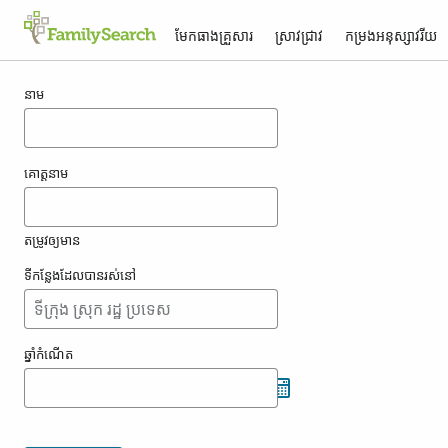
មែកធាង​គ្រួសារ
ស្រាវជ្រាវ
កម្រង​អនុស្សាវរីយ
លទ្ធផល​សម្រាប់ korfhagen
នាម
គោត្តនាម
តម្រូវ​ឲ្យ​មាន
ទីកន្លែង​ដែល​បាន​រស់នៅ
ឆ្នាំ​កំណើត