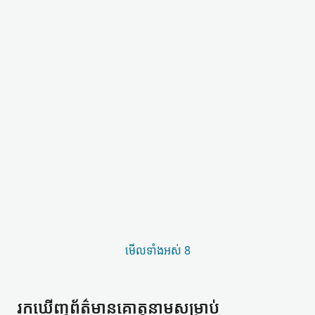
មើល​ទាំងអស់ 8
រកឃើញ​ព័ត៌មាន​គោត្តនាម​សម្រាប់