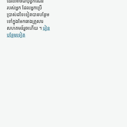
ដែល​អាចជា​បុព្វការីជន​
របស់​អ្នក ដែល​អ្នកប្រើ
ប្រាស់​ដទៃ​ទៀត​បាន​បន្ថែម​
ទៅក្នុង​មែកធាង​គ្រួសារ​
សហគមន៍​រួចហើយ ។
រៀន​
បន្ថែម​ទៀត