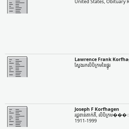
United States, Obituary 
ច្រើន
Lawrence Frank Korfh
ស្វែងរកលិបិក្រមនៃផ្នូរ
ច្រើន
Joseph F Korfhagen
រដ្ឋខាន់តាក់គី, លិបិក្រម���ំ
1911-1999