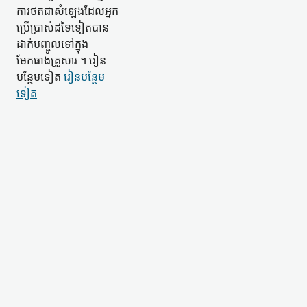
ការថត​ជា​សំឡេង​ដែល​អ្នក
ប្រើប្រាស់​ដទៃទៀត​បាន​
ដាក់​បញ្ចូល​ទៅក្នុង​
មែកធាង​គ្រួសារ ។ រៀន​
បន្ថែម​ទៀត
រៀន​បន្ថែម​
ទៀត