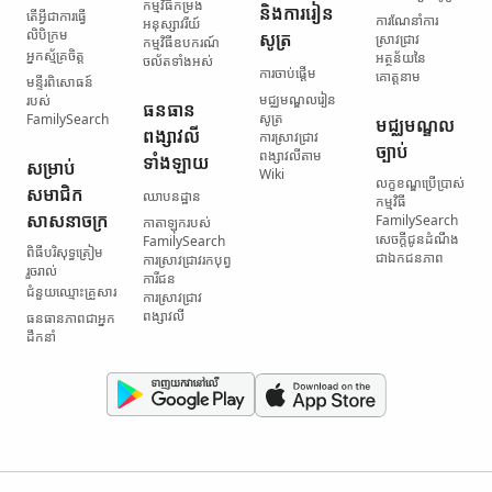
កម្មវិធី​កម្រង​
និង​ការរៀន
តើ​អ្វី​ជា​ការធ្វើ​
ការណែនាំ​ការ
អនុស្សាវរីយ៍
លិបិក្រម
សូត្រ
ស្រាវជ្រាវ
កម្មវិធី​ឧបករណ៍​
អ្នកស្ម័គ្រចិត្ត
អត្ថន័យ​នៃ​
ចល័ត​ទាំងអស់
ការចាប់ផ្ដើម
គោត្តនាម
មន្ទីរ​ពិសោធន៍​
មជ្ឈមណ្ឌល​រៀន
របស់
ធនធាន​
សូត្រ
FamilySearch
មជ្ឈមណ្ឌល​
ពង្សាវលី​
ការស្រាវជ្រាវ​
ច្បាប់
ពង្សាវលី​តាម
ទាំងឡាយ
សម្រាប់​
Wiki
លក្ខខណ្ឌ​ប្រើប្រាស់​
សមាជិក​
ឈាបនដ្ឋាន
កម្មវិធី
សាសនាចក្រ
FamilySearch
កាតាឡុក​របស់
សេចក្តីជូនដំណឹង​
FamilySearch
ពិធី​បរិសុទ្ធ​ត្រៀម​
ជា​ឯកជនភាព
ការស្រាវជ្រាវ​រក​បុព្វ
រួចរាល់
ការីជន
ជំនួយ​ឈ្មោះ​គ្រួសារ
ការស្រាវជ្រាវ​
ពង្សាវលី
ធនធាន​ភាពជាអ្នក
ដឹកនាំ