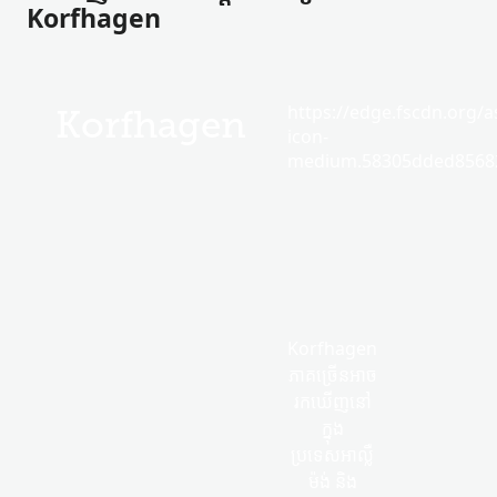
Korfhagen
https://edge.fscdn.org/as
Korfhagen
icon-
medium.58305dded85682
Korfhagen
ភាគច្រើន​អាច​
រកឃើញ​នៅ
ក្នុង
ប្រទេសអាល្លឺ
ម៉ង់ និង​