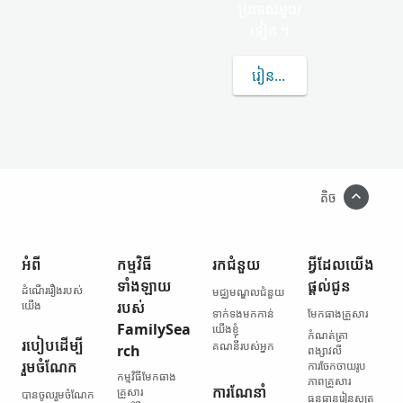
ប្រទេស​មួយ​
ទៀត ។
រៀន​បន្ថែម​ទៀត​អំពី KOR
តិច
អំពី
កម្មវិធី​
រក​ជំនួយ
អ្វី​ដែល​យើង​
ទាំងឡាយ​
ផ្ដល់ជូន
ដំណើររឿង​របស់​
មជ្ឈមណ្ឌល​ជំនួយ
យើង
របស់
ទាក់ទង​មកកាន់​
មែកធាង​គ្រួសារ
FamilySea
យើងខ្ញុំ
កំណត់ត្រា​
របៀប​ដើម្បី​
គណនី​របស់​អ្នក
rch
ពង្សាវលី
រួមចំណែក
ការចែកចាយ​រូប
កម្មវិធី​មែកធាង​
ភាព​គ្រួសារ
ការណែនាំ
គ្រួសារ
បានចូលរួមចំណែក
ធនធាន​រៀនសូត្រ