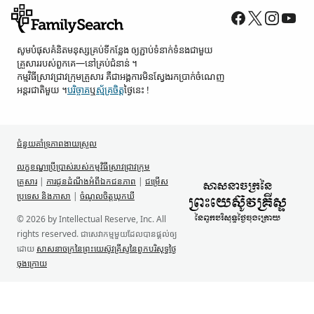
សូម​បំផុស​គំនិត​មនុស្ស​គ្រប់ទី​កន្លែង ឲ្យ​ភ្ជាប់​ទំនាក់ទំនង​ជាមួយ​
គ្រួសារ​របស់​ពួកគេ—នៅ​គ្រប់​ជំនាន់ ។
កម្មវិធី​ស្រាវជ្រាវ​ក្រុមគ្រួសារ គឺជា​អង្គការ​មិន​ស្វែង​រក​ប្រាក់​ចំណេញ​
អន្តរជាតិ​មួយ ។
បរិច្ចាគ
ឬ
ស្ម័គ្រចិត្ត
ថ្ងៃនេះ !
ជំនួយគាំទ្រ​ភាពងាយស្រួល
លក្ខខណ្ឌ​ប្រើប្រាស់​របស់​កម្មវិធី​ស្រាវជ្រាវ​ក្រុម
គ្រួសារ
|
ការជូន​ដំណឹង​អំពី​ឯកជនភាព
|
ជម្រើស
ប្រទេស និង​ភាសា
|
ចំណូលចិត្ត​ឃុកឃី
© 2026 by Intellectual Reserve, Inc. All
rights reserved. ជា​សេវាកម្ម​មួយ​ដែល​បាន​ផ្ដល់​ឲ្យ​
ដោយ
សាសនាចក្រ​នៃ​ព្រះយេស៊ូវគ្រីស្ទ​នៃ​ពួក​បរិសុទ្ធ​ថ្ងៃ​
ចុង​ក្រោយ