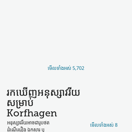
មើល​ទាំងអស់ 5,702
រកឃើញ​អនុស្សាវរីយ​
សម្រាប់
Korfhagen
អនុស្សាវរីយ​អាច​ជា​រូបថត
មើល​ទាំងអស់ 8
ដំណើររឿង ឯកសារ ឬ​