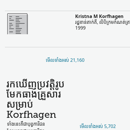
ច្រើន
Kristna M Korfhagen
រដ្ឋខាន់តាក់គី, លិបិក្រមកំណត់ត្រ
1999
មើល​ទាំងអស់ 21,160
រកឃើញ​ប្រវត្តិរូប​
មែកធាង​គ្រួសារ​
សម្រាប់
Korfhagen
ទាំងនេះ​គឺជា​បុព្វការីជន​
មើល​ទាំងអស់ 5,702