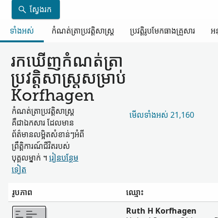
ស្វែងរក
ទាំងអស់
កំណត់ត្រា​ប្រវត្តិសាស្ត្រ
ប្រវត្តិរូប​មែកធាង​គ្រួសារ
អន
រកឃើញ​កំណត់ត្រា​
ប្រវត្តិសាស្ត្រ​សម្រាប់
Korfhagen
កំណត់ត្រា​ប្រវត្តិសាស្ត្រ​
មើល​ទាំងអស់ 21,160
គឺជា​ឯកសារ ដែល​មាន​
ព័ត៌មាន​លម្អិត​សំខាន់ៗ​អំពី​
ព្រឹត្តិការណ៍​ជីវិត​របស់​
បុគ្គល​ម្នាក់ ។
រៀន​បន្ថែម​
ទៀត
រូបភាព
ឈ្មោះ
ច្រើន
Ruth H Korfhagen