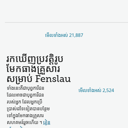
មើល​ទាំងអស់ 21,887
រកឃើញ​ប្រវត្តិរូប​
មែកធាង​គ្រួសារ​
សម្រាប់ Fenslau
ទាំងនេះ​គឺជា​បុព្វការីជន​
មើល​ទាំងអស់ 2,524
ដែល​អាចជា​បុព្វការីជន​
របស់​អ្នក ដែល​អ្នកប្រើ
ប្រាស់​ដទៃ​ទៀត​បាន​បន្ថែម​
ទៅក្នុង​មែកធាង​គ្រួសារ​
សហគមន៍​រួចហើយ ។
រៀន​