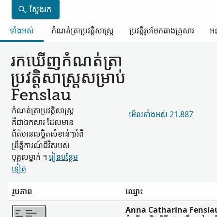
ស្វែងរក
ទាំងអស់
កំណត់ត្រា​ប្រវត្តិសាស្ត្រ
ប្រវត្តិរូប​មែកធាង​គ្រួសារ
អន
រកឃើញ​កំណត់ត្រា​
ប្រវត្តិសាស្ត្រ​សម្រាប់
Fenslau
កំណត់ត្រា​ប្រវត្តិសាស្ត្រ​
មើល​ទាំងអស់ 21,887
គឺជា​ឯកសារ ដែល​មាន​
ព័ត៌មាន​លម្អិត​សំខាន់ៗ​អំពី​
ព្រឹត្តិការណ៍​ជីវិត​របស់​
បុគ្គល​ម្នាក់ ។
រៀន​បន្ថែម​
ទៀត
រូបភាព
ឈ្មោះ
ច្រើន
Anna Catharina Fensla