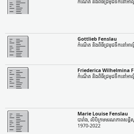
កំណើត និងពិធីជ្រមុជទឹកនៅអាល្លឺ
ច្រើន
Gottlieb Fenslau
កំណើត និងពិធីជ្រមុជទឹកនៅអាល្លឺ
ច្រើន
Friederica Wilhelmina 
កំណើត និងពិធីជ្រមុជទឹកនៅអាល្លឺ
ច្រើន
Marie Louise Fenslau
បារាំង, លិបិក្រមមរណភាពសន្ដិសុខ
1970-2022