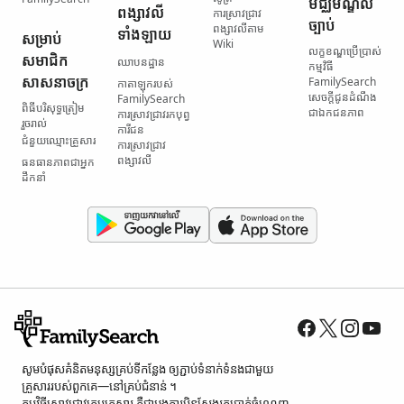
មជ្ឈមណ្ឌល​
ពង្សាវលី​
ការស្រាវជ្រាវ​
ច្បាប់
ពង្សាវលី​តាម
ទាំងឡាយ
សម្រាប់​
Wiki
លក្ខខណ្ឌ​ប្រើប្រាស់​
សមាជិក​
ឈាបនដ្ឋាន
កម្មវិធី
សាសនាចក្រ
FamilySearch
កាតាឡុក​របស់
សេចក្តីជូនដំណឹង​
FamilySearch
ពិធី​បរិសុទ្ធ​ត្រៀម​
ជា​ឯកជនភាព
ការស្រាវជ្រាវ​រក​បុព្វ
រួចរាល់
ការីជន
ជំនួយ​ឈ្មោះ​គ្រួសារ
ការស្រាវជ្រាវ​
ពង្សាវលី
ធនធាន​ភាពជាអ្នក
ដឹកនាំ
សូម​បំផុស​គំនិត​មនុស្ស​គ្រប់ទី​កន្លែង ឲ្យ​ភ្ជាប់​ទំនាក់ទំនង​ជាមួយ​
គ្រួសារ​របស់​ពួកគេ—នៅ​គ្រប់​ជំនាន់ ។
កម្មវិធី​ស្រាវជ្រាវ​ក្រុមគ្រួសារ គឺជា​អង្គការ​មិន​ស្វែង​រក​ប្រាក់​ចំណេញ​