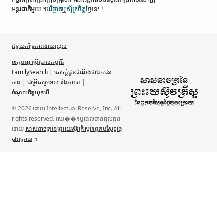
អន្តរជាតិ​មួយ ។
បរិច្ចាគ
ឬ
ស្ម័គ្រចិត្ត
ថ្ងៃនេះ !
ជំនួយ​គាំទ្រ​ភាពងាយស្រួល
លក្ខខណ្ឌ​ប្រើប្រាស់​កម្មវិធី
FamilySearch
|
សេចក្តីជូនដំណឹង​ជា​ឯកជន
ភាព
|
ជម្រើស​ប្រទេស និង​ភាសា
|
ចំណូលចិត្ត​ឃុកឃី
© 2026 ដោយ Intellectual Reserve, Inc. All
rights reserved. សេវ��កម្ម​ដែល​បាន​ផ្ដល់​ជូន​
ដោយ
សាសនាចក្រ​នៃ​ព្រះយេស៊ូវ​គ្រីស្ទ​នៃ​ពួកបរិសុទ្ធ​ថ្ងៃ​
ចុងក្រោយ
។