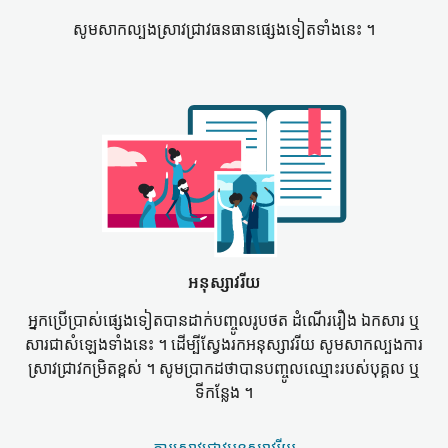
សូម​សាកល្បង​ស្រាវជ្រាវ​ធនធាន​ផ្សេងទៀត​ទាំងនេះ ។
អនុស្សាវរីយ
អ្នកប្រើប្រាស់​ផ្សេងទៀត​បាន​ដាក់​បញ្ចូល​រូបថត ដំណើររឿង ឯកសារ ឬ​
សារ​ជា​សំឡេង​ទាំងនេះ ។ ដើម្បី​ស្វែងរក​អនុស្សាវរីយ សូម​សាកល្បង​ការ
ស្រាវជ្រាវ​កម្រិត​ខ្ពស់ ។ សូម​ប្រាកដ​ថា​បាន​បញ្ចូល​ឈ្មោះ​របស់​បុគ្គល ឬ​
ទីកន្លែង ។