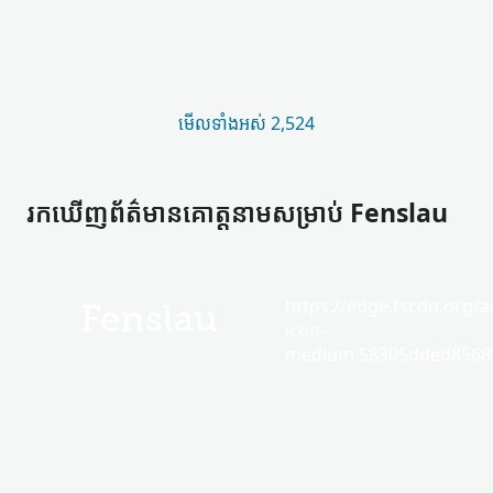
មើល​ទាំងអស់ 2,524
រកឃើញ​ព័ត៌មាន​គោត្តនាម​សម្រាប់ Fenslau
https://edge.fscdn.org/as
Fenslau
icon-
medium.58305dded85682