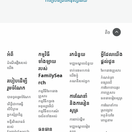
ការស្រាវជ្រាវ​អនុស្សាវរីយ
តិច
អំពី
កម្មវិធី​
រក​ជំនួយ
អ្វី​ដែល​យើង​
ទាំងឡាយ​
ផ្ដល់ជូន
ដំណើររឿង​របស់​
មជ្ឈមណ្ឌល​ជំនួយ
យើង
របស់
ទាក់ទង​មកកាន់​
មែកធាង​គ្រួសារ
FamilySea
យើងខ្ញុំ
កំណត់ត្រា​
របៀប​ដើម្បី​
គណនី​របស់​អ្នក
rch
ពង្សាវលី
រួមចំណែក
ការចែកចាយ​រូប
កម្មវិធី​មែកធាង​
ភាព​គ្រួសារ
ការណែនាំ
គ្រួសារ
បានចូលរួមចំណែក
ធនធាន​រៀនសូត្រ
កម្មវិធី​កម្រង​
និង​ការរៀន
តើ​អ្វី​ជា​ការធ្វើ​
ការណែនាំ​ការ
អនុស្សាវរីយ៍
លិបិក្រម
សូត្រ
ស្រាវជ្រាវ
កម្មវិធី​ឧបករណ៍​
អ្នកស្ម័គ្រចិត្ត
អត្ថន័យ​នៃ​
ចល័ត​ទាំងអស់
ការចាប់ផ្ដើម
គោត្តនាម
មន្ទីរ​ពិសោធន៍​
មជ្ឈមណ្ឌល​រៀន
របស់
ធនធាន​
សូត្រ
FamilySearch