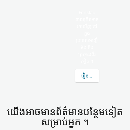
Fenslau
ភាគច្រើន​អាច​
រកឃើញ​នៅ
ក្នុង
ប្រទេសអាល្លឺ
ម៉ង់ និង​
ប្រទេស​ពីរ​
ទៀត ។
រៀន​បន្ថែម​ទៀត​អំពី FENS
យើង​អាច​មាន​ព័ត៌មាន​បន្ថែម​ទៀត​
សម្រាប់​អ្នក ។