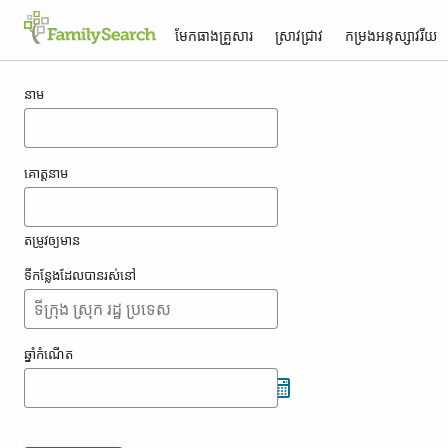
មែកធាង​គ្រួសារ
ស្រាវជ្រាវ
កម្រង​អនុស្សាវរីយ
លទ្ធផល​សម្រាប់ fenslau
នាម
គោត្តនាម
តម្រូវ​ឲ្យ​មាន
ទីកន្លែង​ដែល​បាន​រស់នៅ
ឆ្នាំ​កំណើត