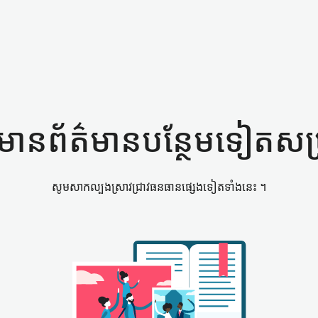
ាន​ព័ត៌មាន​បន្ថែម​ទៀត​សម្រ
សូម​សាកល្បង​ស្រាវជ្រាវ​ធនធាន​ផ្សេងទៀត​ទាំងនេះ ។