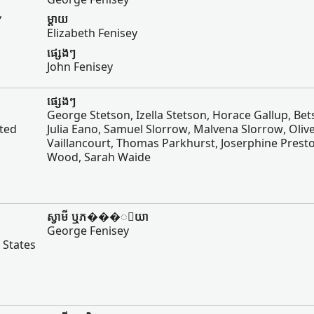
,
ម្ដាយ
Elizabeth Fenisey
ផ្សេងៗ
John Fenisey
ផ្សេងៗ
George Stetson, Izella Stetson, Horace Gallup, Bet
ited
Julia Eano, Samuel Slorrow, Malvena Slorrow, Oliv
Vaillancourt, Thomas Parkhurst, Joserphine Presto
Wood, Sarah Waide
ស្វាមី ឬ​ភ���ិយា
George Fenisey
 States