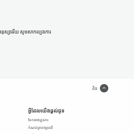
​អនុស្សាវរីយ សូម​សាកល្បង​ការ
។
តិច
អ្វី​ដែល​យើង​ផ្ដល់ជូន
មែកធាង​គ្រួសារ
កំណត់ត្រា​ពង្សាវលី