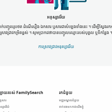
អនុស្សាវរីយ
​ដាក់​បញ្ចូល​រូបថត ដំណើររឿង ឯកសារ ឬ​សារ​ជា​សំឡេង​ទាំងនេះ ។ ដើម្បី​ស្វែងរក
ស្រាវជ្រាវ​កម្រិត​ខ្ពស់ ។ សូម​ប្រាកដ​ថា​បាន​បញ្ចូល​ឈ្មោះ​របស់​បុគ្គល ឬ​ទីកន្លែង 
ការស្រាវជ្រាវ​អនុស្សាវរីយ
ទាំងឡាយ​របស់ FamilySearch
រក​ជំនួយ
គ្រួសារ
មជ្ឈមណ្ឌល​ជំនួយ
ុស្សាវរីយ៍
ទាក់ទង​មកកាន់​យើងខ្ញុំ