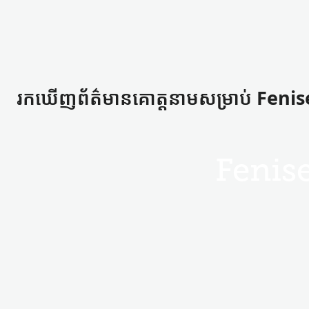
រកឃើញ​ព័ត៌មាន​គោត្តនាម​សម្រាប់ Feni
Fenis