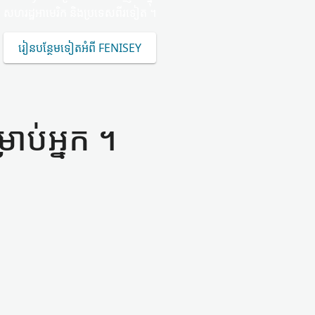
សហរដ្ឋអាមេរិក និង​ប្រទេស​ពីរ​ទៀត ។
រៀន​បន្ថែម​ទៀត​អំពី FENISEY
ាប់​អ្នក ។