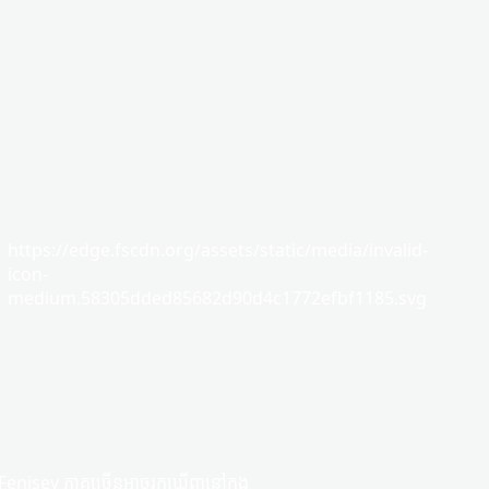
https://edge.fscdn.org/assets/static/media/invalid-
icon-
medium.58305dded85682d90d4c1772efbf1185.svg
Fenisey ភាគច្រើន​អាច​រកឃើញ​នៅក្នុង