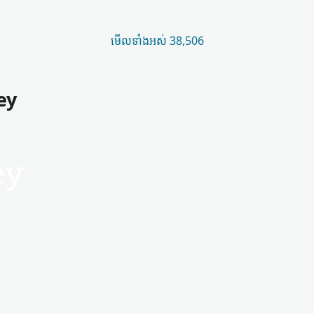
មើល​ទាំងអស់ 38,506
sey
ey