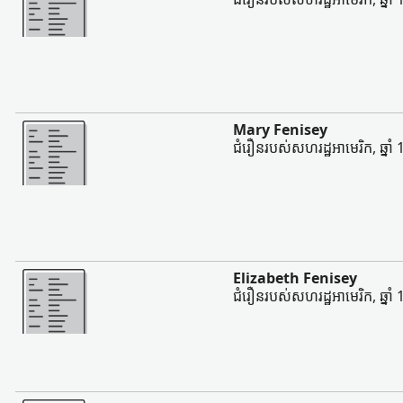
ច្រើន
Mary Fenisey
ជំរឿនរបស់សហរដ្ឋអាមេរិក, ឆ្នាំ
ច្រើន
Elizabeth Fenisey
ជំរឿនរបស់សហរដ្ឋអាមេរិក, ឆ្នាំ
ច្រើន