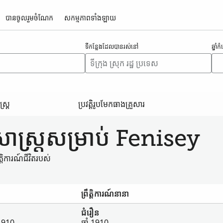
បានចូលរួមចំណែក
សកម្មភាព​ទាំងឡាយ
ទីកន្លែង​ដែល​បាន​រស់នៅ
ឆ្នាំ
្ត្រ
ប្រវត្តិរូប​មែកធាង​គ្រួសារ
សាស្ត្រ​សម្រាប់ Fenisey
្តិការណ៍​ជីវិត​របស់​
ព្រឹត្តិការណ៍​នានា
ជំរឿន
 1910
ឆ្នាំ 1910