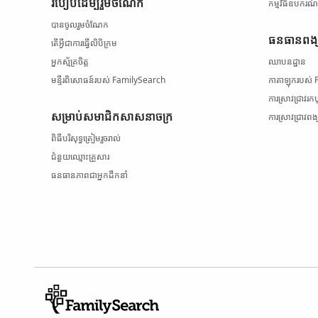
របៀប​ដើម្បី​រួមចំណែក
កម្មវិធី​ឧបករណ
បានចូលរួមចំណែក
ធនធាន​ពង្
តើ​អ្វី​ជា​ការធ្វើ​លិបិក្រម
អ្នកស្ម័គ្រចិត្ត
ឈាបនដ្ឋាន
មន្ទីរ​ពិសោធន៍​របស់ FamilySearch
កាតាឡុក​របស់
ការស្រាវជ្រាវ​រក​
សម្រាប់​សមាជិក​សាសនាចក្រ
ការស្រាវជ្រាវ​ពង
ពិធី​បរិសុទ្ធ​ត្រៀម​រួចរាល់
ជំនួយ​ឈ្មោះ​គ្រួសារ
ធនធាន​ភាពជាអ្នកដឹកនាំ