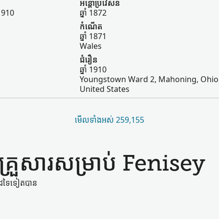
អន្តោប្រវេសន៍
 1910
ឆ្នាំ 1872
កំណើត
ឆ្នាំ 1871
Wales
ជំរឿន
ឆ្នាំ 1910
Youngstown Ward 2, Mahoning, Ohio
United States
មើល​ទាំងអស់ 259,155
​គ្រួសារ​សម្រាប់ Fenisey
់​ដទៃ​ទៀត​បាន​