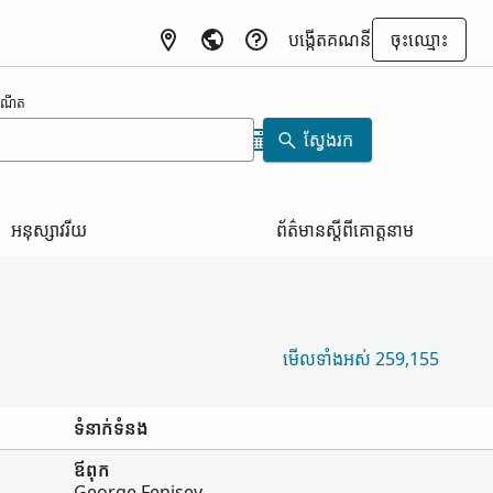
បង្កើត​គណនី
ចុះ​ឈ្មោះ
​កំណើត
ស្វែងរក
អនុស្សាវរីយ
ព័ត៌មាន​ស្ដីពី​គោត្តនាម
មើល​ទាំងអស់ 259,155
ទំនាក់ទំនង
ឪពុក
George Fenisey