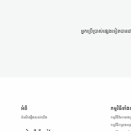
អ្នកប្រើប្រាស់​ផ្សេងទៀត​បាន
អំពី
កម្មវិធី​
ដំណើររឿង​របស់​យើង
កម្មវិធី​មែកធាង​
កម្មវិធី​កម្រង​អន