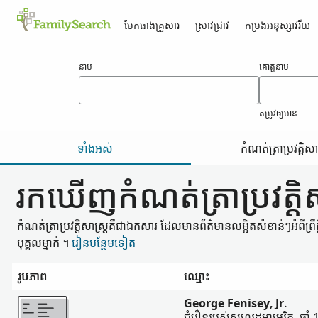
មែកធាង​គ្រួសារ
ស្រាវជ្រាវ
កម្រង​អនុស្សាវរីយ
លទ្ធផល​សម្រាប់ fenisey
នាម
គោត្តនាម
តម្រូវ​ឲ្យ​មាន
ទាំងអស់
កំណត់ត្រា​ប្រវត្តិសាស
រកឃើញ​កំណត់ត្រា​ប្រវត្តិ
កំណត់ត្រា​ប្រវត្តិសាស្ត្រ​គឺជា​ឯកសារ ដែល​មាន​ព័ត៌មាន​លម្អិត​សំខាន់ៗ​អំពី​ព្រឹត
បុគ្គល​ម្នាក់ ។
រៀន​បន្ថែម​ទៀត
រូបភាព
ឈ្មោះ
ច្រើន
George Fenisey, Jr.
ជំរឿនរបស់សហរដ្ឋអាមេរិក, ឆ្នាំ