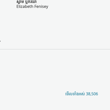
ស្វាមី ឬ​ភរិយា
Elizabeth Fenisey
,
មើល​ទាំងអស់ 38,506