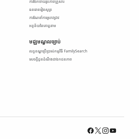
ការចែកចាយ​រូបភាព​គ្រួសារ
ធនធាន​រៀនសូត្រ
ការណែនាំ​ការស្រាវជ្រាវ
អត្ថន័យ​នៃ​គោត្តនាម
មជ្ឈមណ្ឌល​ច្បាប់
លក្ខខណ្ឌ​ប្រើប្រាស់​កម្មវិធី FamilySearch
សេចក្តីជូនដំណឹង​ជា​ឯកជនភាព