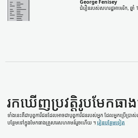
George Fenisey
ជំរឿនរបស់សហរដ្ឋអាមេរិក, ឆ្នាំ
រកឃើញ​ប្រវត្តិរូប​មែកធាង
ទាំងនេះ​គឺជា​បុព្វការីជន​ដែល​អាចជា​បុព្វការីជន​របស់​អ្នក ដែល​អ្នកប្រើប្រាស
បន្ថែម​ទៅក្នុង​មែកធាង​គ្រួសារ​សហគមន៍​រួចហើយ ។
រៀន​បន្ថែម​ទៀត