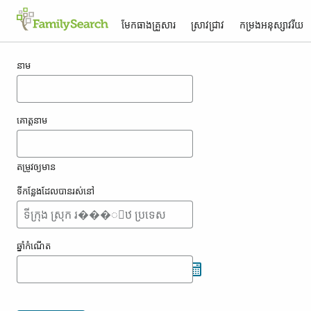
មែកធាង​គ្រួសារ
ស្រាវជ្រាវ
កម្រង​អនុស្សាវរីយ
លទ្ធផល​សម្រាប់ fenise
នាម
គោត្តនាម
តម្រូវ​ឲ្យ​មាន
ទីកន្លែង​ដែល​បាន​រស់នៅ
ឆ្នាំ​កំណើត