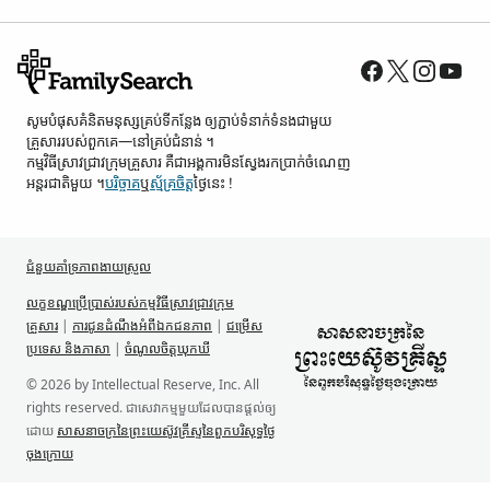
សូម​បំផុស​គំនិត​មនុស្ស​គ្រប់ទី​កន្លែង ឲ្យ​ភ្ជាប់​ទំនាក់ទំនង​ជាមួយ​
គ្រួសារ​របស់​ពួកគេ—នៅ​គ្រប់​ជំនាន់ ។
កម្មវិធី​ស្រាវជ្រាវ​ក្រុមគ្រួសារ គឺជា​អង្គការ​មិន​ស្វែង​រក​ប្រាក់​ចំណេញ​
អន្តរជាតិ​មួយ ។
បរិច្ចាគ
ឬ
ស្ម័គ្រចិត្ត
ថ្ងៃនេះ !
ជំនួយគាំទ្រ​ភាពងាយស្រួល
លក្ខខណ្ឌ​ប្រើប្រាស់​របស់​កម្មវិធី​ស្រាវជ្រាវ​ក្រុម
គ្រួសារ
|
ការជូន​ដំណឹង​អំពី​ឯកជនភាព
|
ជម្រើស
ប្រទេស និង​ភាសា
|
ចំណូលចិត្ត​ឃុកឃី
© 2026 by Intellectual Reserve, Inc. All
rights reserved. ជា​សេវាកម្ម​មួយ​ដែល​បាន​ផ្ដល់​ឲ្យ​
ដោយ
សាសនាចក្រ​នៃ​ព្រះយេស៊ូវគ្រីស្ទ​នៃ​ពួក​បរិសុទ្ធ​ថ្ងៃ​
ចុង​ក្រោយ