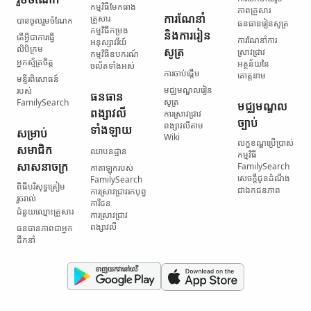
កម្មវិធី​មែកធាង​
ភាព​គ្រួសារ
ការណែនាំ
គ្រួសារ
បានចូលរួមចំណែក
ធនធាន​រៀនសូត្រ
កម្មវិធី​កម្រង​
និង​ការរៀន
តើ​អ្វី​ជា​ការធ្វើ​
ការណែនាំ​ការ
អនុស្សាវរីយ៍
លិបិក្រម
សូត្រ
ស្រាវជ្រាវ
កម្មវិធី​ឧបករណ៍​
អ្នកស្ម័គ្រចិត្ត
អត្ថន័យ​នៃ​
ចល័ត​ទាំងអស់
ការចាប់ផ្ដើម
គោត្តនាម
មន្ទីរ​ពិសោធន៍​
មជ្ឈមណ្ឌល​រៀន
របស់
ធនធាន​
សូត្រ
FamilySearch
មជ្ឈមណ្ឌល​
ពង្សាវលី​
ការស្រាវជ្រាវ​
ច្បាប់
ពង្សាវលី​តាម
ទាំងឡាយ
សម្រាប់​
Wiki
លក្ខខណ្ឌ​ប្រើប្រាស់​
សមាជិក​
ឈាបនដ្ឋាន
កម្មវិធី
សាសនាចក្រ
FamilySearch
កាតាឡុក​របស់
សេចក្តីជូនដំណឹង​
FamilySearch
ពិធី​បរិសុទ្ធ​ត្រៀម​
ជា​ឯកជនភាព
ការស្រាវជ្រាវ​រក​បុព្វ
រួចរាល់
ការីជន
ជំនួយ​ឈ្មោះ​គ្រួសារ
ការស្រាវជ្រាវ​
ពង្សាវលី
ធនធាន​ភាពជាអ្នក
ដឹកនាំ