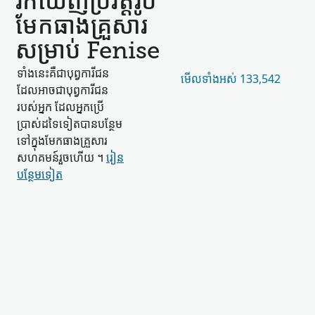
រកឃើញ​ប្រវត្តិរូប​
មែកធាង​គ្រួសារ​
សម្រាប់ Fenise
ទាំងនេះ​គឺជា​បុព្វការីជន​
មើល​ទាំងអស់ 133,542
ដែល​អាចជា​បុព្វការីជន​
របស់​អ្នក ដែល​អ្នកប្រើ
ប្រាស់​ដទៃ​ទៀត​បាន​បន្ថែម​
ទៅក្នុង​មែកធាង​គ្រួសារ​
សហគមន៍​រួចហើយ ។
រៀន​
បន្ថែម​ទៀត