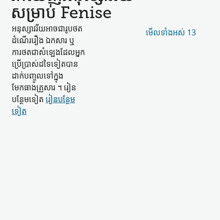
សម្រាប់ Fenise
អនុស្សាវរីយ​អាច​ជា​រូបថត
មើល​ទាំងអស់ 13
ដំណើររឿង ឯកសារ ឬ​
ការថត​ជា​សំឡេង​ដែល​អ្នក
ប្រើប្រាស់​ដទៃទៀត​បាន​
ដាក់​បញ្ចូល​ទៅក្នុង​
មែកធាង​គ្រួសារ ។ រៀន​
បន្ថែម​ទៀត
រៀន​បន្ថែម​
ទៀត