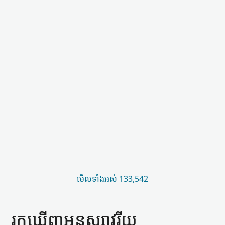
មើល​ទាំងអស់ 133,542
រកឃើញ​អនុស្សាវរីយ​