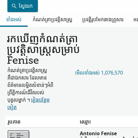
ស្វែងរក
ទាំងអស់
កំណត់ត្រា​ប្រវត្តិសាស្ត្រ
ប្រវត្តិរូប​មែកធាង​គ្រួសារ
អន
រកឃើញ​កំណត់ត្រា​
ប្រវត្តិសាស្ត្រ​សម្រាប់
Fenise
កំណត់ត្រា​ប្រវត្តិសាស្ត្រ​
មើល​ទាំងអស់ 1,076,570
គឺជា​ឯកសារ ដែល​មាន​
ព័ត៌មាន​លម្អិត​សំខាន់ៗ​អំពី​
ព្រឹត្តិការណ៍​ជីវិត​របស់​
បុគ្គល​ម្នាក់ ។
រៀន​បន្ថែម​
ទៀត
រូបភាព
ឈ្មោះ
ច្រើន
Antonio Fenise