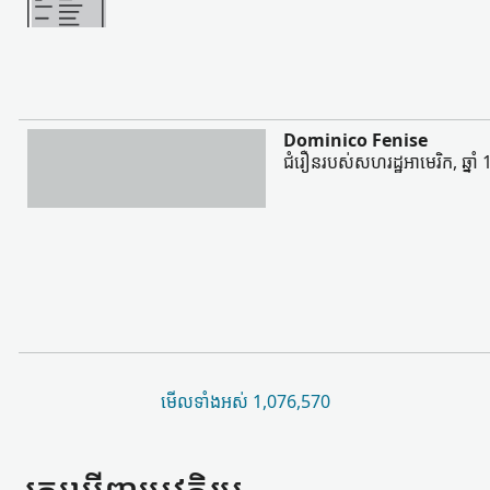
ច្រើន
Dominico Fenise
ជំរឿនរបស់សហរដ្ឋអាមេរិក, ឆ្នាំ
មើល​ទាំងអស់ 1,076,570