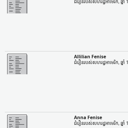
ជំរឿនរបស់សហរដ្ឋអាមេរិក, ឆ្នាំ
ច្រើន
Allilian Fenise
ជំរឿនរបស់សហរដ្ឋអាមេរិក, ឆ្នាំ
ច្រើន
Anna Fenise
ជំរឿនរបស់សហរដ្ឋអាមេរិក, ឆ្នាំ