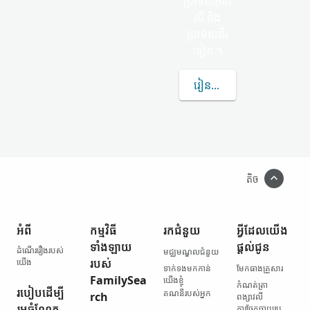
ប្រទេសអ៊ីតា
លី និង​
ប្រទេស​ពីរ​
ទៀត ។
រៀន​បន្ថែម​ទៀត​អំពី FENISE
តិច
អំពី
កម្មវិធី​
រក​ជំនួយ
អ្វី​ដែល​យើង​
ទាំងឡាយ​
ផ្ដល់ជូន
ដំណើររឿង​របស់​
មជ្ឈមណ្ឌល​ជំនួយ
យើង
របស់
ទាក់ទង​មកកាន់​
មែកធាង​គ្រួសារ
FamilySea
យើងខ្ញុំ
កំណត់ត្រា​
របៀប​ដើម្បី​
គណនី​របស់​អ្នក
rch
ពង្សាវលី
រួមចំណែក
ការចែកចាយ​រូប