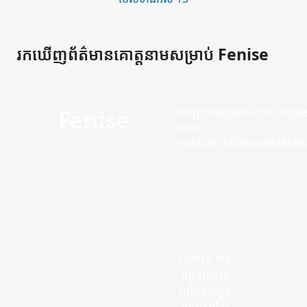
រកឃើញ​ព័ត៌មាន​គោត្តនាម​សម្រាប់ Fenise
https://edge.fscdn.org/as
Fenise
icon-
medium.58305dded85682
Fenise ភាគ
ច្រើន​អាច​រក
ឃើញ​នៅក្នុង