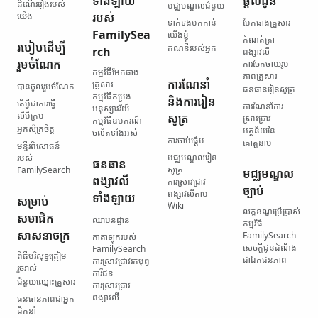
ទាំងឡាយ​
ផ្ដល់ជូន
ដំណើររឿង​របស់​
មជ្ឈមណ្ឌល​ជំនួយ
យើង
របស់
ទាក់ទង​មកកាន់​
មែកធាង​គ្រួសារ
FamilySea
យើងខ្ញុំ
កំណត់ត្រា​
របៀប​ដើម្បី​
គណនី​របស់​អ្នក
rch
ពង្សាវលី
រួមចំណែក
ការចែកចាយ​រូប
កម្មវិធី​មែកធាង​
ភាព​គ្រួសារ
ការណែនាំ
គ្រួសារ
បានចូលរួមចំណែក
ធនធាន​រៀនសូត្រ
កម្មវិធី​កម្រង​
និង​ការរៀន
តើ​អ្វី​ជា​ការធ្វើ​
ការណែនាំ​ការ
អនុស្សាវរីយ៍
លិបិក្រម
សូត្រ
ស្រាវជ្រាវ
កម្មវិធី​ឧបករណ៍​
អ្នកស្ម័គ្រចិត្ត
អត្ថន័យ​នៃ​
ចល័ត​ទាំងអស់
ការចាប់ផ្ដើម
គោត្តនាម
មន្ទីរ​ពិសោធន៍​
មជ្ឈមណ្ឌល​រៀន
របស់
ធនធាន​
សូត្រ
FamilySearch
មជ្ឈមណ្ឌល​
ពង្សាវលី​
ការស្រាវជ្រាវ​
ច្បាប់
ពង្សាវលី​តាម
ទាំងឡាយ
សម្រាប់​
Wiki
លក្ខខណ្ឌ​ប្រើប្រាស់​
សមាជិក​
ឈាបនដ្ឋាន
កម្មវិធី
សាសនាចក្រ
FamilySearch
កាតាឡុក​របស់
សេចក្តីជូនដំណឹង​
FamilySearch
ពិធី​បរិសុទ្ធ​ត្រៀម​
ជា​ឯកជនភាព
ការស្រាវជ្រាវ​រក​បុព្វ
រួចរាល់
ការីជន
ជំនួយ​ឈ្មោះ​គ្រួសារ
ការស្រាវជ្រាវ​
ពង្សាវលី
ធនធាន​ភាពជាអ្នក
ដឹកនាំ