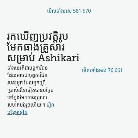
មើល​ទាំងអស់ 581,570
រកឃើញ​ប្រវត្តិរូប​
មែកធាង​គ្រួសារ​
សម្រាប់ Ashikari
ទាំងនេះ​គឺជា​បុព្វការីជន​
មើល​ទាំងអស់ 76,661
ដែល​អាចជា​បុព្វការីជន​
របស់​អ្នក ដែល​អ្នកប្រើ
ប្រាស់​ដទៃ​ទៀត​បាន​បន្ថែម​
ទៅក្នុង​មែកធាង​គ្រួសារ​
សហគមន៍​រួចហើយ ។
រៀន​
បន្ថែម​ទៀត