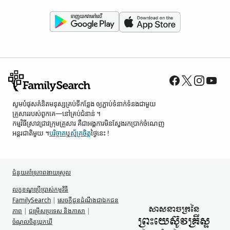
សូម​បំផុស​គំនិត​មនុស្ស​គ្រប់ទី​កន្លែង ឲ្យ​ភ្ជាប់​ទំនាក់ទំនង​ជាមួយ​
គ្រួសារ​របស់​ពួកគេ—នៅ​គ្រប់​ជំនាន់ ។
កម្មវិធី​ស្រាវជ្រាវ​ក្រុមគ្រួសារ គឺជា​អង្គការ​មិន​ស្វែង​រក​ប្រាក់​ចំណេញ​
អន្តរជាតិ​មួយ ។
បរិច្ចាគ
ឬ
ស្ម័គ្រចិត្ត
ថ្ងៃនេះ !
ជំនួយ​គាំទ្រ​ភាពងាយស្រួល
លក្ខខណ្ឌ​ប្រើប្រាស់​កម្មវិធី
FamilySearch
|
សេចក្តីជូនដំណឹង​ជា​ឯកជន
ភាព
|
ជម្រើស​ប្រទេស និង​ភាសា
|
ចំណូលចិត្ត​ឃុកឃី