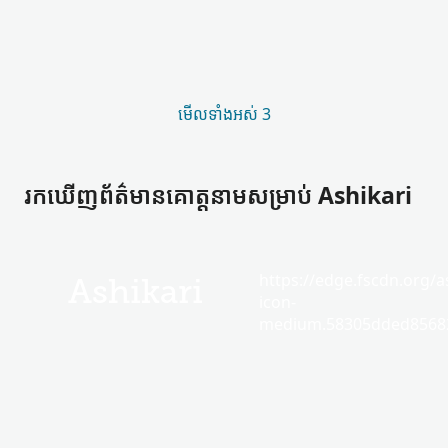
មើល​ទាំងអស់ 3
រកឃើញ​ព័ត៌មាន​គោត្តនាម​សម្រាប់ Ashikari
https://edge.fscdn.org/as
Ashikari
icon-
medium.58305dded85682