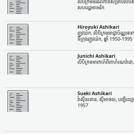
លិបិក្រមមរណភាពសម្រាប់របបសន
សហរដ្ឋអាមេរិក
ច្រើន
Hiroyuki Ashikari
ញូវយ៉ក, លិបិក្រមអាជ្ញាប័ណ្ណអ
ទីក្រុងញូវយ៉ក, ឆ្នាំ 1950-1995
ច្រើន
Junichi Ashikari
លិបិក្រមអាពាហ៍ពិពាហ៍ណេវ៉ាដា,
ច្រើន
Sueki Ashikari
វ៉ាស៊ីនតោន, ស៊ីអាថល, បញ្ជីឈ្មោ
1957