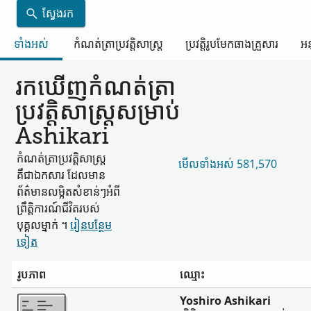
ស្វែងរក
ទាំងអស់
កំណត់ត្រា​ប្រវត្តិសាស្ត្រ
ប្រវត្តិរូប​មែកធាង​គ្រួសារ
អន
រកឃើញ​កំណត់ត្រា​
ប្រវត្តិសាស្ត្រ​សម្រាប់
Ashikari
កំណត់ត្រា​ប្រវត្តិសាស្ត្រ​
មើល​ទាំងអស់ 581,570
គឺជា​ឯកសារ ដែល​មាន​
ព័ត៌មាន​លម្អិត​សំខាន់ៗ​អំពី​
ព្រឹត្តិការណ៍​ជីវិត​របស់​
បុគ្គល​ម្នាក់ ។
រៀន​បន្ថែម​
ទៀត
រូបភាព
ឈ្មោះ
ច្រើន
Yoshiro Ashikari