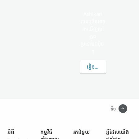
Ashikari
ភាគច្រើន​អាច​
រកឃើញ​នៅ
ក្នុង
ប្រទេសជប៉ុន
។
រៀន​បន្ថែម​ទៀត​អំពី ASHIK
តិច
អំពី
កម្មវិធី​
រក​ជំនួយ
អ្វី​ដែល​យើង​