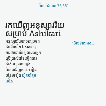
មើល​ទាំងអស់ 76,661
រកឃើញ​អនុស្សាវរីយ​
សម្រាប់ Ashikari
អនុស្សាវរីយ​អាច​ជា​រូបថត
មើល​ទាំងអស់ 3
ដំណើររឿង ឯកសារ ឬ​
ការថត​ជា​សំឡេង​ដែល​អ្នក
ប្រើប្រាស់​ដទៃទៀត​បាន​
ដាក់​បញ្ចូល​ទៅក្នុង​
មែកធាង​គ្រួសារ ។ រៀន​
បន្ថែម​ទៀត
រៀន​បន្ថែម​
ទៀត