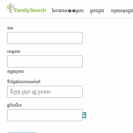
មែកធាង​គ��រួសារ
ស្រាវជ្រាវ
កម្រង​អនុស្សា
លទ្ធផល​សម្រាប់ ashikari
នាម
គោត្តនាម
តម្រូវ​ឲ្យ​មាន
ទីកន្លែង​ដែល​បាន​រស់នៅ
ឆ្នាំ​កំណើត