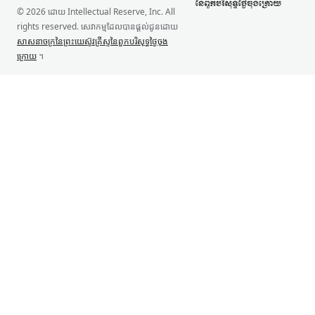
© 2026 ដោយ Intellectual Reserve, Inc. All
rights reserved. សេវាកម្ម​ដែល​បាន​ផ្ដល់​ជូន​ដោយ
សាសនាចក្រ​នៃ​ព្រះយេស៊ូវ​គ្រីស្ទ​នៃ​ពួកបរិសុទ្ធ​ថ្ងៃ​ចុង
ក្រោយ
។