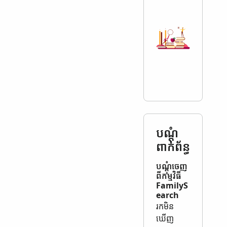
បណ្តុំ​
ពាក់ព័ន្ធ
បណ្តុំ​ចេញ​
ពី​កម្មវិធី​
FamilyS
earch
រក​មិន​
ឃើញ​