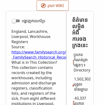
រុករក WIKI
ព័ត៌មាន​
បង្ហាញ​ការបកប្រែ
លម្អិត​
អំពី​
England, Lancashire,
Liverpool, Workhouse
ការចង
Registers
ក្រង​នេះ
Source:
https://www.familysearch.org/en/wiki/England,_Lan
​ប្រភេទ​
_FamilySearch_Historical_Records
កំណត់ត្រា​​
What is in This Collection?
ផ្សេងៗ ៖
This collection contains
Directory
records created by the
workhouses, including
1,502,302
admission and discharge
បុគ្គល
registers, classification
ទាំងឡាយ
lists, and registers of the
43,337
sick, from eight different
រូបភាព​
institutions in Liverpool.