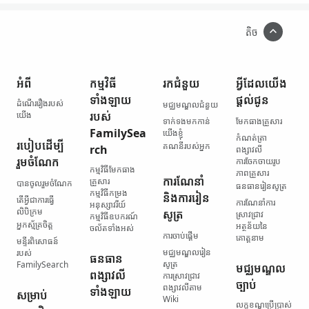
តិច
អំពី
កម្មវិធី​
រក​ជំនួយ
អ្វី​ដែល​យើង​
ទាំងឡាយ​
ផ្ដល់ជូន
ដំណើររឿង​របស់​
មជ្ឈមណ្ឌល​ជំនួយ
យើង
របស់
ទាក់ទង​មកកាន់​
មែកធាង​គ្រួសារ
FamilySea
យើងខ្ញុំ
កំណត់ត្រា​
របៀប​ដើម្បី​
គណនី​របស់​អ្នក
rch
ពង្សាវលី
រួមចំណែក
ការចែកចាយ​រូប
កម្មវិធី​មែកធាង​
ភាព​គ្រួសារ
ការណែនាំ
គ្រួសារ
បានចូលរួមចំណែក
ធនធាន​រៀនសូត្រ
កម្មវិធី​កម្រង​
និង​ការរៀន
តើ​អ្វី​ជា​ការធ្វើ​
ការណែនាំ​ការ
អនុស្សាវរីយ៍
លិបិក្រម
សូត្រ
ស្រាវជ្រាវ
កម្មវិធី​ឧបករណ៍​
អ្នកស្ម័គ្រចិត្ត
អត្ថន័យ​នៃ​
ចល័ត​ទាំងអស់
ការចាប់ផ្ដើម
គោត្តនាម
មន្ទីរ​ពិសោធន៍​
មជ្ឈមណ្ឌល​រៀន
របស់
ធនធាន​
សូត្រ
FamilySearch
មជ្ឈមណ្ឌល​
ពង្សាវលី​
ការស្រាវជ្រាវ​
ច្បាប់
ពង្សាវលី​តាម
ទាំងឡាយ
សម្រាប់​
Wiki
លក្ខខណ្ឌ​ប្រើប្រាស់​