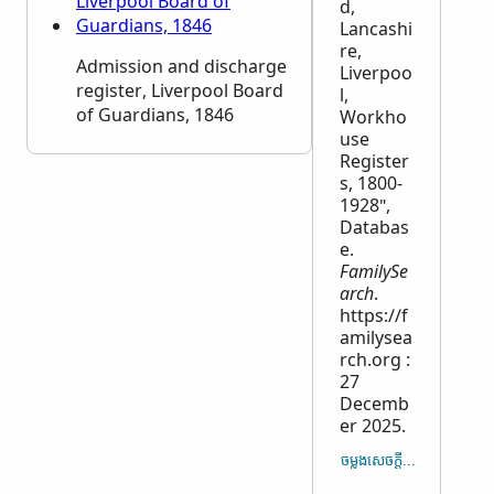
d,
Lancashi
re,
Admission and discharge
Liverpoo
register, Liverpool Board
l,
of Guardians, 1846
Workho
use
Register
s, 1800-
1928",
Databas
e.
FamilySe
arch
.
https://f
amilysea
rch.org :
27
Decemb
er 2025.
ចម្លង​សេចក្ដី​ដកស្រង់