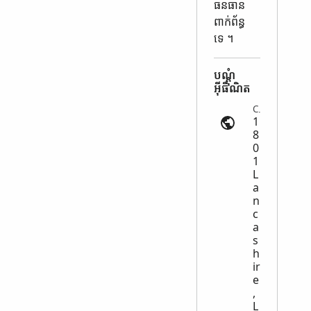
ធនធាន​
ពាក់ព័ន្ធ​
ទេ ។
បណ្តុំ​
អ៊ីធឺណិត
Census | search.findmypast.com
1
8
0
1
L
a
n
c
a
s
h
ir
e
,
L