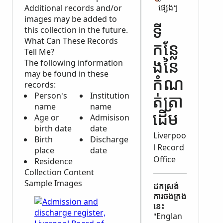
ផ្សេងៗ
Additional records and/or
images may be added to
this collection in the future.
ទី
What Can These Records
កន្លែ
Tell Me?
The following information
ង​នៃ​
may be found in these
កំណ
records:
Person's
Institution
ត់ត្រា​
name
name
Age or
Admisison
ដើម
birth date
date
Liverpoo
Birth
Discharge
l Record
place
date
Office
Residence
Collection Content
Sample Images
ដកស្រង់​
ការចងក្រង​
នេះ
"Englan