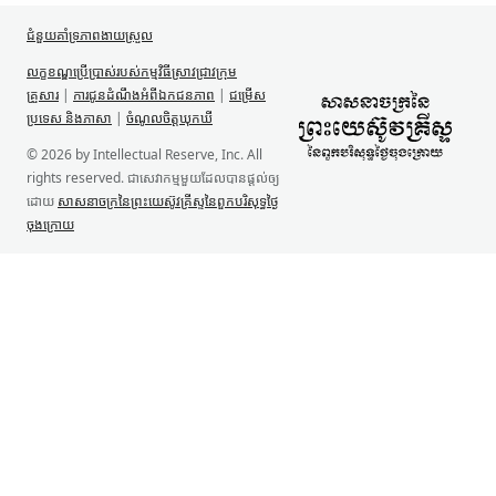
ជំនួយគាំទ្រ​ភាពងាយស្រួល
លក្ខខណ្ឌ​ប្រើប្រាស់​របស់​កម្មវិធី​ស្រាវជ្រាវ​ក្រុម
គ្រួសារ
|
ការជូន​ដំណឹង​អំពី​ឯកជនភាព
|
ជម្រើស
ប្រទេស និង​ភាសា
|
ចំណូលចិត្ត​ឃុកឃី
© 2026 by Intellectual Reserve, Inc. All
rights reserved. ជា​សេវាកម្ម​មួយ​ដែល​បាន​ផ្ដល់​ឲ្យ​
ដោយ
សាសនាចក្រ​នៃ​ព្រះយេស៊ូវគ្រីស្ទ​នៃ​ពួក​បរិសុទ្ធ​ថ្ងៃ​
ចុង​ក្រោយ