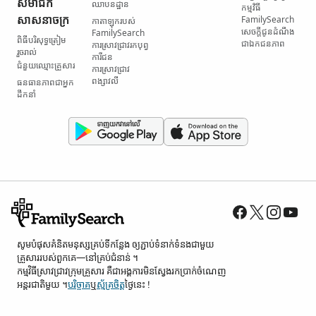
សមាជិក​
ឈាបនដ្ឋាន
កម្មវិធី
សាសនាចក្រ
FamilySearch
កាតាឡុក​របស់
សេចក្តីជូនដំណឹង​
FamilySearch
ពិធី​បរិសុទ្ធ​ត្រៀម​
ជា​ឯកជនភាព
ការស្រាវជ្រាវ​រក​បុព្វ
រួចរាល់
ការីជន
ជំនួយ​ឈ្មោះ​គ្រួសារ
ការស្រាវជ្រាវ​
ពង្សាវលី
ធនធាន​ភាពជាអ្នក
ដឹកនាំ
សូម​បំផុស​គំនិត​មនុស្ស​គ្រប់ទី​កន្លែង ឲ្យ​ភ្ជាប់​ទំនាក់ទំនង​ជាមួយ​
គ្រួសារ​របស់​ពួកគេ—នៅ​គ្រប់​ជំនាន់ ។
កម្មវិធី​ស្រាវជ្រាវ​ក្រុមគ្រួសារ គឺជា​អង្គការ​មិន​ស្វែង​រក​ប្រាក់​ចំណេញ​
អន្តរជាតិ​មួយ ។
បរិច្ចាគ
ឬ
ស្ម័គ្រចិត្ត
ថ្ងៃនេះ !