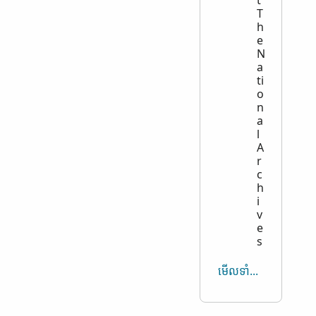
t
T
h
e
N
a
ti
o
n
a
l
A
r
c
h
i
v
e
s
មើល​ទាំងអស់