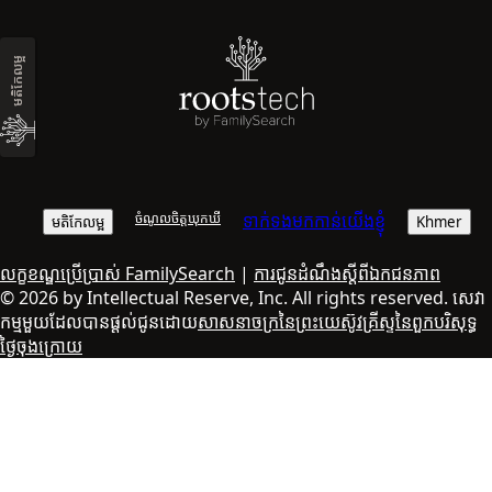
មតិ​កែលម្អ
ចំណូលចិត្ត​ឃុកឃី
ទាក់ទង​មកកាន់​យើងខ្ញុំ
មតិ​កែលម្អ
Khmer
លក្ខខណ្ឌ​ប្រើប្រាស់ FamilySearch
|
ការជូន​ដំណឹង​ស្តីពី​ឯកជនភាព
© 2026 by Intellectual Reserve, Inc. All rights reserved. សេវា
កម្ម​មួយ​ដែល​បាន​ផ្ដល់​ជូន​ដោយ
សាសនាចក្រ​នៃ​ព្រះយេស៊ូវគ្រីស្ទ​នៃ​ពួកបរិសុទ្ធ​
ថ្ងៃ​ចុងក្រោយ