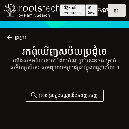
ព្រឹត្តិការណ៍
មើល​
ចុះ​ឈ្មោះ
RootsTech
វីដេអូ
ត្រឡប់
រក​ពុំ​ឃើញ​សម័យ​ប្រជុំ​ទេ
យើង​សូម​អភ័យទោស ដែល​តំណភ្ជាប់​នេះ​ខូច​សម្រាប់​
សម័យ​ប្រជុំ​នេះ សូម​ព្យាយាម​ស្រាវជ្រាវ​ក្នុង​បណ្ណាល័យ ។
ស្រាវជ្រាវ​ក្នុង​បណ្ណាល័យ​ពេញលេញ