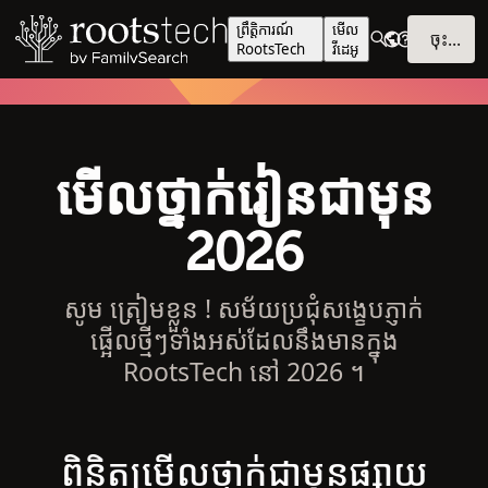
ព្រឹត្តិការណ៍
មើល​
ចុះ​ឈ្មោះ
RootsTech
វីដេអូ
មើល​ថ្នាក់រៀន​ជា​មុន
​2026
សូម ត្រៀម​ខ្លួន ! សម័យ​ប្រជុំ​សង្ខេប​ភ្ញាក់
ផ្អើល​ថ្មីៗ​ទាំងអស់​ដែល​នឹង​មាន​ក្នុង
RootsTech នៅ ​2026 ។
ពិនិត្យ​មើល​ថ្នាក់​ជាមុន​ផ្សាយ​