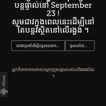
បន្ត​ផ្ទាល់​នៅ September
23 !
សូម​ជាវ​ក្នុង​ពេលនេះ​ដើម្បី​នៅ​
តែ​បន្តរ​ស្ថិត​នៅលើ​រង្វង់ ។
ជាវ​ជា​ប្រចាំ​ដើម្បី​ទទួល​បាន​ការធ្វើ​បច្ចុប្បន្នភាព
ចូល​ទៅ​គេហទំព័រ​ដើម
អ្នក​ក៏​អាច​តាមដាន​បណ្តាញ​សង្គម​របស់​យើង​ផងដែរ
។
មតិ​កែលម្អ