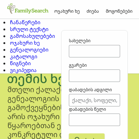
ოჯახური ხე
ძიება
მოგონებები
ჩანაწერები
სრული ტექსტი
გამოსახულებები
სახელები
ოჯახური ხე
გენეალოგიები
კატალოგი
წიგნები
გვარები
ვიკიპედია
თემის ხეები
მთელი ქალაქის ან თემის
დაბადების ადგილი
გენეალოგიის შეგროვებისა და
გამოქვეყნების მცდელობა. ეს
დაბადების წელი
არის ოჯახური ხეები, მათ
წყაროებთან ერთად,
კონკრეტული დროის