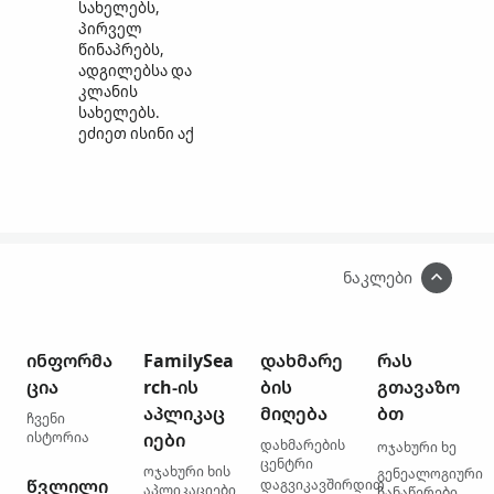
სახელებს,
პირველ
წინაპრებს,
ადგილებსა და
კლანის
სახელებს.
ეძიეთ ისინი აქ
ნაკლები
ინფორმა
FamilySea
დახმარე
რას
ცია
rch-ის
ბის
გთავაზო
აპლიკაც
მიღება
ბთ
ჩვენი
ისტორია
იები
დახმარების
ოჯახური ხე
ცენტრი
ოჯახური ხის
გენეალოგიური
წვლილი
დაგვიკავშირდით
აპლიკაციები
ჩანაწერები