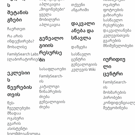
აპლიკაცია
ს
თქვენი
ოჯახური
„მოგონებები“
ანგარიში
ფოტოების
შეტანის
ყველა
გაზიარება
გზები
მობილური
სასწავლო
დაკვალი
აპლიკაცია
რესურსები
ჩაერთეთ
ანება და
დაკვალიანება
კვლევისთვის
რა არის
სწავლა
გენეალო
გვარების
ინდექსირება?
გიიის
მნიშვნელობები
მოხალისე
დაწყება
რესურსე
FamilySearch Labs
სასწავლო
იურიდიუ
ბი
(ლაბორატორიები)
ცენტრი
გენეალოგიის
ლი
სასაფლაოები
კვლევის Wiki
ეკლესიი
ცენტრი
FamilySearch-
ს
ის
FamilySearch-
წევრების
კატალოგი
ის
წინაპრების
მოხმარების
თვის
ძიება
პირობები
გენეალოგიის
კონფიდენციალ
წეს-
ძიება
შეტყობინება
ჩვეულებები
მზადაა
ოჯახური
გვარის
ასისტენტი
ხელმძღვანელთა