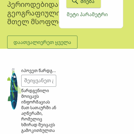
ᲫᲘᲔᲑᲐ
პერიოდებიდან და
გეოგრაფიული მდებარეობიდან
ᲛᲔᲢᲘ ᲞᲐᲠᲐᲛᲔᲢᲠᲘ
მთელ მსოფლიოში.
ᲓᲐᲐᲗᲕᲐᲚᲘᲔᲠᲔᲗ ᲧᲕᲔᲚᲐ
იპოვეთ წარდგენილი საკვანძო სიტყვის მიხედვით
წარდგენილი
მოიცავს
ინფორმაციას
მათ სათაურში ან
აღწერაში,
რომელიც
ხშირად შეიცავს
გამოკითხულთა