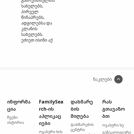
გამოკითხულთა
სახელებს,
პირველ
წინაპრებს,
ადგილებსა და
კლანის
სახელებს.
ეძიეთ ისინი აქ
ნაკლები
ინფორმა
FamilySea
დახმარე
რას
ცია
rch-ის
ბის
გთავაზო
აპლიკაც
მიღება
ბთ
ჩვენი
ისტორია
იები
დახმარების
ოჯახური ხე
ცენტრი
ოჯახური ხის
გენეალოგიური