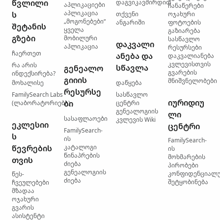
წვლილი
დაგვიკავშირდით
აპლიკაციები
ჩანაწერები
აპლიკაცია
ს
თქვენი
ოჯახური
„მოგონებები“
ანგარიში
ფოტოების
შეტანის
ყველა
გაზიარება
გზები
მობილური
სასწავლო
დაკვალი
აპლიკაცია
რესურსები
ჩაერთეთ
ანება და
დაკვალიანება
კვლევისთვის
რა არის
სწავლა
გენეალო
გვარების
ინდექსირება?
გიიის
მნიშვნელობები
მოხალისე
დაწყება
რესურსე
FamilySearch Labs
სასწავლო
იურიდიუ
ბი
(ლაბორატორიები)
ცენტრი
გენეალოგიის
ლი
სასაფლაოები
კვლევის Wiki
ეკლესიი
ცენტრი
FamilySearch-
ს
ის
FamilySearch-
წევრების
კატალოგი
ის
წინაპრების
მოხმარების
თვის
ძიება
პირობები
გენეალოგიის
კონფიდენციალ
წეს-
ძიება
შეტყობინება
ჩვეულებები
მზადაა
ოჯახური
გვარის
ასისტენტი