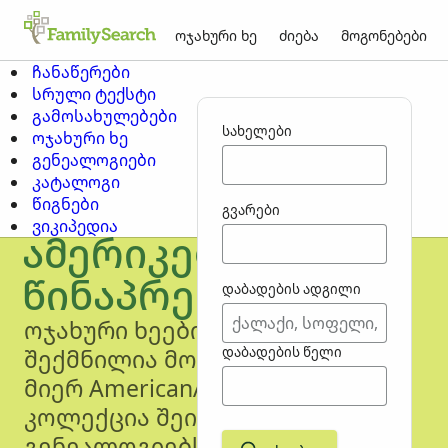
ოჯახური ხე
ძიება
მოგონებები
ჩანაწერები
სრული ტექსტი
გამოსახულებები
სახელები
ოჯახური ხე
გენეალოგიები
კატალოგი
წიგნები
გვარები
ვიკიპედია
ამერიკელი
წინაპრები
დაბადების ადგილი
ოჯახური ხეები, რომლებიც
შექმნილია მომხმარებლების
დაბადების წელი
მიერ AmericanAncestors-ში.
კოლექცია შეიცავს
გენეალოგიებს, რომლებსაც