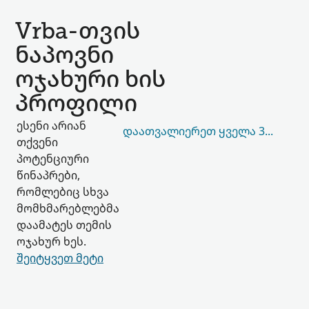
Vrba-თვის
ნაპოვნი
ოჯახური ხის
პროფილი
ესენი არიან
ᲓᲐᲐᲗᲕᲐᲚᲘᲔᲠᲔᲗ ᲧᲕᲔᲚᲐ 35,550
თქვენი
პოტენციური
წინაპრები,
რომლებიც სხვა
მომხმარებლებმა
დაამატეს თემის
ოჯახურ ხეს.
შეიტყვეთ მეტი