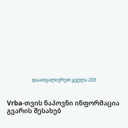
ᲓᲐᲐᲗᲕᲐᲚᲘᲔᲠᲔᲗ ᲧᲕᲔᲚᲐ 233
Vrba-თვის ნაპოვნი ინფორმაცია
გვარის შესახებ