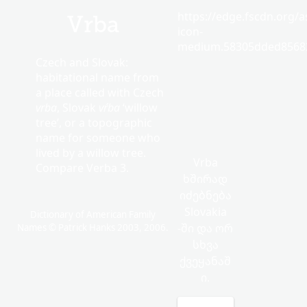
https://edge.fscdn.org/as
Vrba
icon-
medium.58305dded85682
Czech and Slovak:
habitational name from
a place called with Czech
vrba
, Slovak
vŕba
‘willow
tree’, or a topographic
name for someone who
lived by a willow tree.
Vrba
Compare Verba 3.
ხშირად
იძებნება
Slovakia
Dictionary of American Family
-ში და ორ
Names © Patrick Hanks 2003, 2006.
სხვა
ქვეყანაშ
ი.