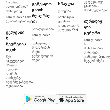
კვლევისთვის
რა არის
სწავლა
გენეალო
გვარების
ინდექსირება?
გიიის
მნიშვნელობები
მოხალისე
დაწყება
რესურსე
FamilySearch Labs
სასწავლო
იურიდიუ
ბი
(ლაბორატორიები)
ცენტრი
გენეალოგიის
ლი
სასაფლაოები
კვლევის Wiki
ეკლესიი
ცენტრი
FamilySearch-
ს
ის
FamilySearch-
წევრების
კატალოგი
ის
წინაპრების
მოხმარების
თვის
ძიება
პირობები
გენეალოგიის
კონფიდენციალ
წეს-
ძიება
შეტყობინება
ჩვეულებები
მზადაა
ოჯახური
გვარის
ასისტენტი
ხელმძღვანელთა
რესურსები