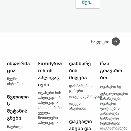
ᲨᲔᲘᲢᲧᲕᲔᲗ ᲛᲔᲢᲘ VRBA
ნაკლები
ინფორმა
FamilySea
დახმარე
რას
ცია
rch-ის
ბის
გთავაზო
აპლიკაც
მიღება
ბთ
ჩვენი
ისტორია
იები
დახმარების
ოჯახური ხე
ცენტრი
ოჯახური ხის
გენეალოგიური
წვლილი
დაგვიკავშირდით
აპლიკაციები
ჩანაწერები
აპლიკაცია
ს
თქვენი
ოჯახური
„მოგონებები“
ანგარიში
ფოტოების
შეტანის
ყველა
გაზიარება
გზები
მობილური
სასწავლო
დაკვალი
აპლიკაცია
რესურსები
ჩაერთეთ
ანება და
დაკვალიანება