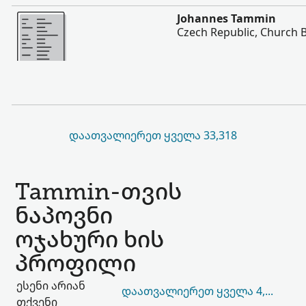
შევიტყოთ მეტი
Johannes Tammin
Czech Republic, Church 
ᲓᲐᲐᲗᲕᲐᲚᲘᲔᲠᲔᲗ ᲧᲕᲔᲚᲐ 33,318
Tammin-თვის
ნაპოვნი
ოჯახური ხის
პროფილი
ესენი არიან
ᲓᲐᲐᲗᲕᲐᲚᲘᲔᲠᲔᲗ ᲧᲕᲔᲚᲐ 4,205
თქვენი