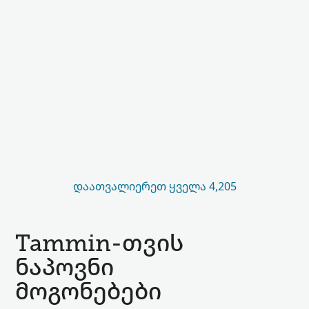
ᲓᲐᲐᲗᲕᲐᲚᲘᲔᲠᲔᲗ ᲧᲕᲔᲚᲐ 4,205
Tammin-თვის
ნაპოვნი
მოგონებები