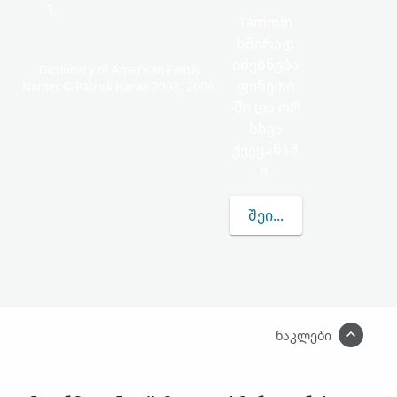
1.
Tammin
ხშირად
იძებნება
Dictionary of American Family
ფინეთი
Names © Patrick Hanks 2003, 2006.
-ში და ორ
სხვა
ქვეყანაშ
ი.
ᲨᲔᲘᲢᲧᲕᲔᲗ ᲛᲔᲢᲘ TAM
ნაკლები