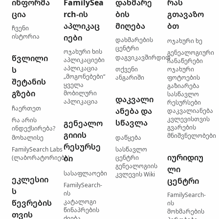
ინფორმა
FamilySea
დახმარე
რას
ცია
rch-ის
ბის
გთავაზო
აპლიკაც
მიღება
ბთ
ჩვენი
ისტორია
იები
დახმარების
ოჯახური ხე
ცენტრი
ოჯახური ხის
გენეალოგიური
წვლილი
დაგვიკავშირდით
აპლიკაციები
ჩანაწერები
აპლიკაცია
ს
თქვენი
ოჯახური
„მოგონებები“
ანგარიში
ფოტოების
შეტანის
ყველა
გაზიარება
გზები
მობილური
სასწავლო
დაკვალი
აპლიკაცია
რესურსები
ჩაერთეთ
ანება და
დაკვალიანება
კვლევისთვის
რა არის
სწავლა
გენეალო
გვარების
ინდექსირება?
გიიის
მნიშვნელობები
მოხალისე
დაწყება
რესურსე
FamilySearch Labs
სასწავლო
იურიდიუ
ბი
(ლაბორატორიები)
ცენტრი
გენეალოგიის
ლი
სასაფლაოები
კვლევის Wiki
ეკლესიი
ცენტრი
FamilySearch-
ს
ის
FamilySearch-
წევრების
კატალოგი
ის
წინაპრების
მოხმარების
თვის
ძიება