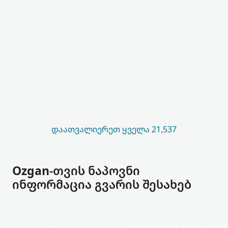
ᲓᲐᲐᲗᲕᲐᲚᲘᲔᲠᲔᲗ ᲧᲕᲔᲚᲐ 21,537
Ozgan-თვის ნაპოვნი
ინფორმაცია გვარის შესახებ
https://edge.fscdn.org/as