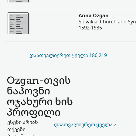
შევიტყოთ მეტი
Anna Ozgan
Slovakia, Church and Sy
1592-1935
ᲓᲐᲐᲗᲕᲐᲚᲘᲔᲠᲔᲗ ᲧᲕᲔᲚᲐ 186,219
Ozgan-თვის
ნაპოვნი
ოჯახური ხის
პროფილი
ესენი არიან
ᲓᲐᲐᲗᲕᲐᲚᲘᲔᲠᲔᲗ ᲧᲕᲔᲚᲐ 21,537
თქვენი