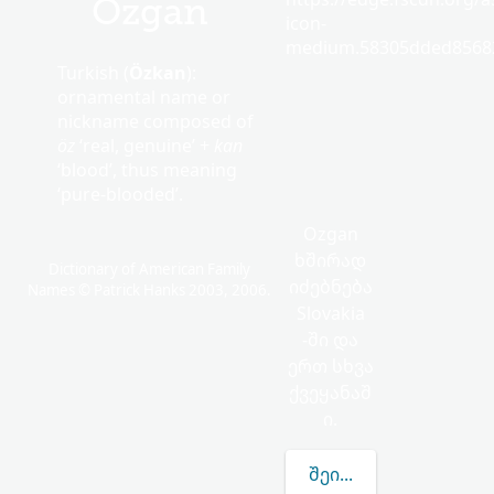
Ozgan
icon-
medium.58305dded85682
Turkish (
Özkan
):
ornamental name or
nickname composed of
öz
‘real, genuine’ +
kan
‘blood’, thus meaning
‘pure-blooded’.
Ozgan
ხშირად
Dictionary of American Family
იძებნება
Names © Patrick Hanks 2003, 2006.
Slovakia
-ში და
ერთ სხვა
ქვეყანაშ
ი.
ᲨᲔᲘᲢᲧᲕᲔᲗ ᲛᲔᲢᲘ OZG