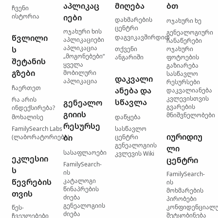
აპლიკაც
მიღება
ბთ
ჩვენი
ისტორია
იები
დახმარების
ოჯახური ხე
ცენტრი
ოჯახური ხის
გენეალოგიური
წვლილი
დაგვიკავშირდით
აპლიკაციები
ჩანაწერები
აპლიკაცია
ს
თქვენი
ოჯახური
„მოგონებები“
ანგარიში
ფოტოების
შეტანის
ყველა
გაზიარება
გზები
მობილური
სასწავლო
დაკვალი
აპლიკაცია
რესურსები
ჩაერთეთ
ანება და
დაკვალიანება
კვლევისთვის
რა არის
სწავლა
გენეალო
გვარების
ინდექსირება?
გიიის
მნიშვნელობები
მოხალისე
დაწყება
რესურსე
FamilySearch Labs
სასწავლო
იურიდიუ
ბი
(ლაბორატორიები)
ცენტრი
გენეალოგიის
ლი
სასაფლაოები
კვლევის Wiki
ეკლესიი
ცენტრი
FamilySearch-
ს
ის
FamilySearch-
წევრების
კატალოგი
ის
წინაპრების
მოხმარების
თვის
ძიება
პირობები
გენეალოგიის
კონფიდენციალ
წეს-
ძიება
შეტყობინება
ჩვეულებები