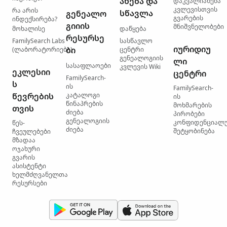
ანება და
დაკვალიანება
კვლევისთვის
რა არის
სწავლა
გენეალო
გვარების
ინდექსირება?
გიიის
მნიშვნელობები
მოხალისე
დაწყება
რესურსე
FamilySearch Labs
სასწავლო
იურიდიუ
ბი
(ლაბორატორიები)
ცენტრი
გენეალოგიის
ლი
სასაფლაოები
კვლევის Wiki
ეკლესიი
ცენტრი
FamilySearch-
ს
ის
FamilySearch-
წევრების
კატალოგი
ის
წინაპრების
მოხმარების
თვის
ძიება
პირობები
გენეალოგიის
კონფიდენციალ
წეს-
ძიება
შეტყობინება
ჩვეულებები
მზადაა
ოჯახური
გვარის
ასისტენტი
ხელმძღვანელთა
რესურსები