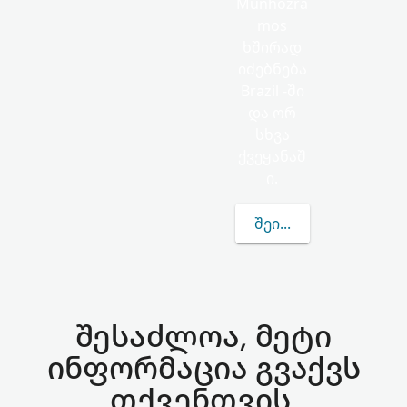
Munhozra
mos
ხშირად
იძებნება
Brazil -ში
და ორ
სხვა
ქვეყანაშ
ი.
ᲨᲔᲘᲢᲧᲕᲔᲗ ᲛᲔᲢᲘ MUN
შესაძლოა, მეტი
ინფორმაცია გვაქვს
თქვენთვის.