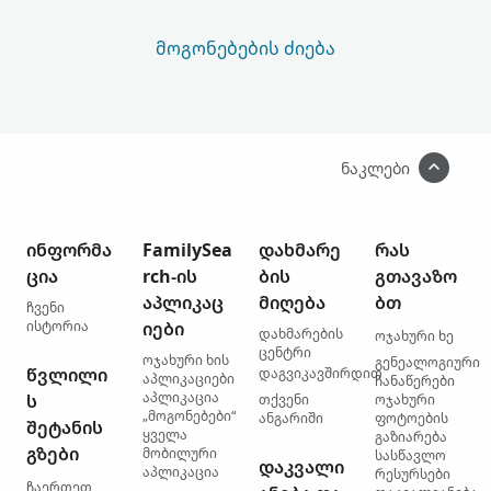
ᲛᲝᲒᲝᲜᲔᲑᲔᲑᲘᲡ ᲫᲘᲔᲑᲐ
ნაკლები
ინფორმა
FamilySea
დახმარე
რას
ცია
rch-ის
ბის
გთავაზო
აპლიკაც
მიღება
ბთ
ჩვენი
ისტორია
იები
დახმარების
ოჯახური ხე
ცენტრი
ოჯახური ხის
გენეალოგიური
წვლილი
დაგვიკავშირდით
აპლიკაციები
ჩანაწერები
აპლიკაცია
ს
თქვენი
ოჯახური
„მოგონებები“
ანგარიში
ფოტოების
შეტანის
ყველა
გაზიარება
გზები
მობილური
სასწავლო
დაკვალი
აპლიკაცია
რესურსები
ჩაერთეთ