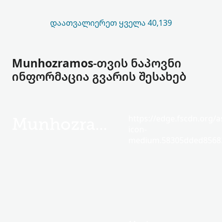
ᲓᲐᲐᲗᲕᲐᲚᲘᲔᲠᲔᲗ ᲧᲕᲔᲚᲐ 40,139
Munhozramos-თვის ნაპოვნი
ინფორმაცია გვარის შესახებ
https://edge.fscdn.org/as
Munhozramos
icon-
medium.58305dded85682