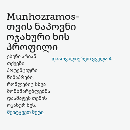
Munhozramos-
თვის ნაპოვნი
ოჯახური ხის
პროფილი
ესენი არიან
ᲓᲐᲐᲗᲕᲐᲚᲘᲔᲠᲔᲗ ᲧᲕᲔᲚᲐ 40,139
თქვენი
პოტენციური
წინაპრები,
რომლებიც სხვა
მომხმარებლებმა
დაამატეს თემის
ოჯახურ ხეს.
შეიტყვეთ მეტი