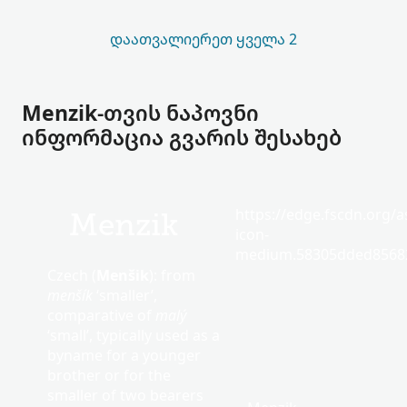
ᲓᲐᲐᲗᲕᲐᲚᲘᲔᲠᲔᲗ ᲧᲕᲔᲚᲐ 2
Menzik-თვის ნაპოვნი
ინფორმაცია გვარის შესახებ
https://edge.fscdn.org/as
Menzik
icon-
medium.58305dded85682
Czech (
Menšik
): from
menšík
‘smaller’,
comparative of
malý
‘small’, typically used as a
byname for a younger
brother or for the
smaller of two bearers