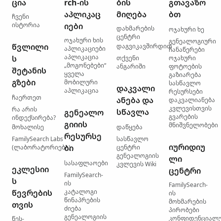
ცია
rch-ის
ბის
გთავაზო
აპლიკაც
მიღება
ბთ
ჩვენი
ისტორია
იები
დახმარების
ოჯახური ხე
ცენტრი
ოჯახური ხის
გენეალოგიური
წვლილი
დაგვიკავშირდით
აპლიკაციები
ჩანაწერები
აპლიკაცია
ს
თქვენი
ოჯახური
„მოგონებები“
ანგარიში
ფოტოების
შეტანის
ყველა
გაზიარება
გზები
მობილური
სასწავლო
დაკვალი
აპლიკაცია
რესურსები
ჩაერთეთ
ანება და
დაკვალიანება
კვლევისთვის
რა არის
სწავლა
გენეალო
გვარების
ინდექსირება?
გიიის
მნიშვნელობები
მოხალისე
დაწყება
რესურსე
FamilySearch Labs
სასწავლო
იურიდიუ
ბი
(ლაბორატორიები)
ცენტრი
გენეალოგიის
ლი
სასაფლაოები
კვლევის Wiki
ეკლესიი
ცენტრი
FamilySearch-
ს
ის
FamilySearch-
წევრების
კატალოგი
ის
წინაპრების
მოხმარების
თვის
ძიება
პირობები
გენეალოგიის
კონფიდენციალ
წეს-