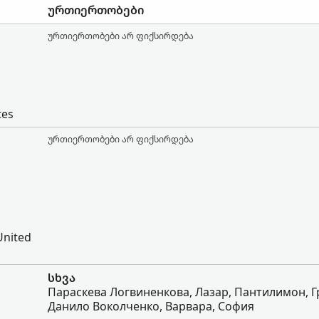
ურთიერთობები
ურთიერთობები არ ფიქსირდება
tes
ურთიერთობები არ ფიქსირდება
 United
სხვა
Параскева Логвиненкова, Лазар, Пантилимон, Г
Данило Воколченко, Варвара, София