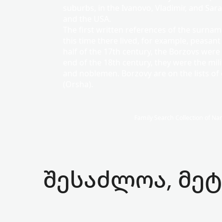
suburbs, in the Ivanovo, Vladimir, and Sarat
and the USA.
The first written references of the surnam
this time there lived, for example, peasant
half of the 17th century, the Borzovs were 
end of the 18th century, they were the mil
and noblemen. Borzovy are on the lists of
(Orsha).
Family Search Collection of 
შესაძლოა, მეტ