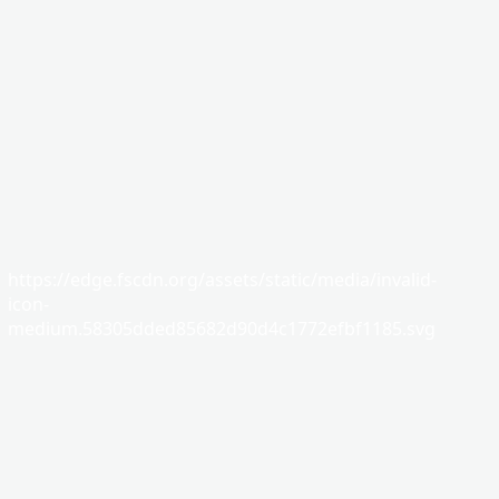
https://edge.fscdn.org/assets/static/media/invalid-
icon-
medium.58305dded85682d90d4c1772efbf1185.svg