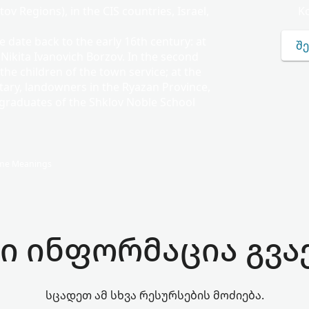
ov Regions), in the CIS countries, Israel,
K
e date back to the early 16th century: at
ᲨᲔ
 Nikita Ivanovich Borzov. In the second
the children of the town service; at the
itary, landowners in the Ryazan Province,
 graduates of the Shklov Noble School
Name Meanings
ი ინფორმაცია გვა
სცადეთ ამ სხვა რესურსების მოძიება.