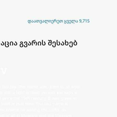
ᲓᲐᲐᲗᲕᲐᲚᲘᲔᲠᲔᲗ ᲧᲕᲔᲚᲐ 9,715
აცია გვარის შესახებ
ov
 Borzoy. This name was given to an agile
s job, a light-limbed person, perhaps a
nce the 15th century. It was given, in
lived at that time. The last name is
nickname by adding the suffix -ov.
ost of all in Moscow and the Moscow