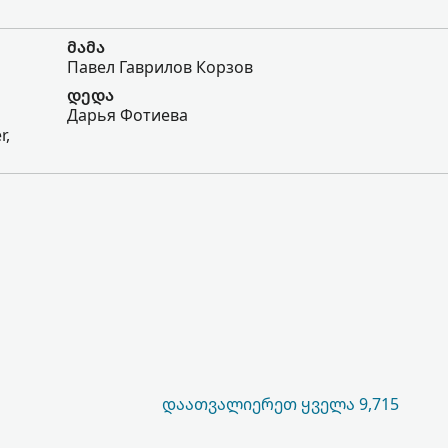
მამა
Павел Гаврилов Корзов
დედა
Дарья Фотиева
r,
ᲓᲐᲐᲗᲕᲐᲚᲘᲔᲠᲔᲗ ᲧᲕᲔᲚᲐ 9,715