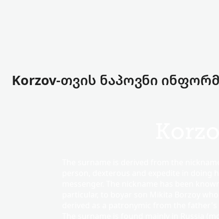
Korzov-თვის ნაპოვნი ინფორმ
Korz
The surname is derived from the nickname
person, dexterous and expedite in doing hi
messenger. The nickname has been known si
particular, to boyar son Mikita Borzoy who 
derived as a patronymic from the father's 
The surname is found mainly in Russia (m