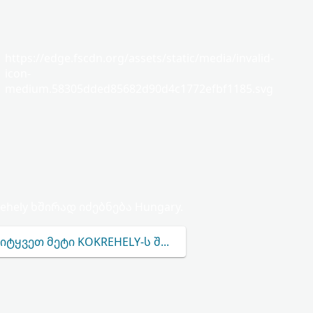
https://edge.fscdn.org/assets/static/media/invalid-
icon-
medium.58305dded85682d90d4c1772efbf1185.svg
ehely ხშირად იძებნება Hungary.
ᲘᲢᲧᲕᲔᲗ ᲛᲔᲢᲘ KOKREHELY-Ს ᲨᲔᲡᲐᲮᲔᲑ