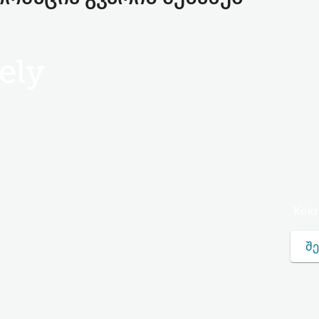
ely
Kokr
ᲨᲔ