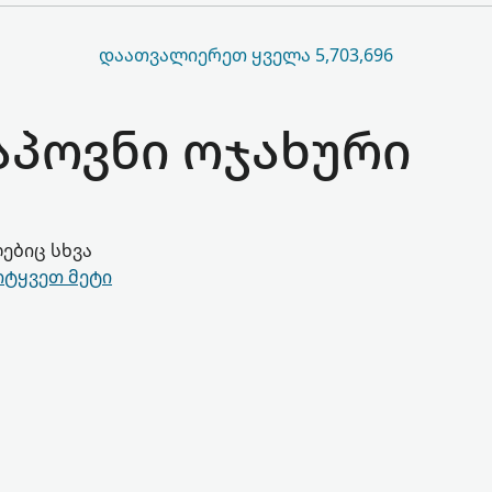
ᲓᲐᲐᲗᲕᲐᲚᲘᲔᲠᲔᲗ ᲧᲕᲔᲚᲐ 5,703,696
ნაპოვნი ოჯახური
ებიც სხვა
იტყვეთ მეტი