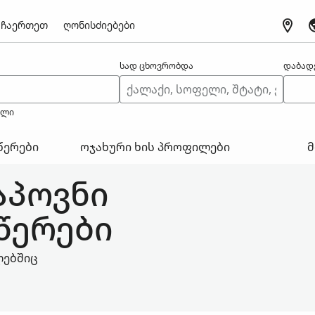
ჩაერთეთ
ღონისძიებები
სად ცხოვრობდა
დაბად
ელი
წერები
ოჯახური ხის პროფილები
მ
აპოვნი
წერები
ლებშიც