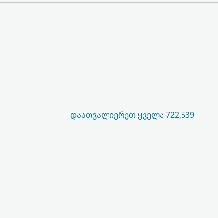
ᲓᲐᲐᲗᲕᲐᲚᲘᲔᲠᲔᲗ ᲧᲕᲔᲚᲐ 722,539