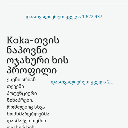
ᲓᲐᲐᲗᲕᲐᲚᲘᲔᲠᲔᲗ ᲧᲕᲔᲚᲐ 1,622,937
Koka-თვის
ნაპოვნი
ოჯახური ხის
პროფილი
ესენი არიან
ᲓᲐᲐᲗᲕᲐᲚᲘᲔᲠᲔᲗ ᲧᲕᲔᲚᲐ 206,029
თქვენი
პოტენციური
წინაპრები,
რომლებიც სხვა
მომხმარებლებმა
დაამატეს თემის
ოჯახურ ხეს.