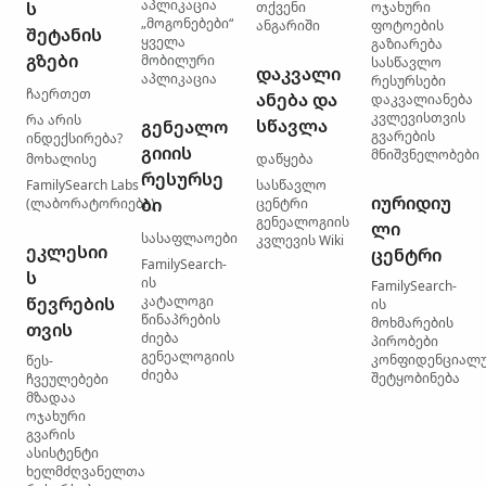
აპლიკაცია
ს
თქვენი
ოჯახური
„მოგონებები“
ანგარიში
ფოტოების
შეტანის
ყველა
გაზიარება
გზები
მობილური
სასწავლო
დაკვალი
აპლიკაცია
რესურსები
ჩაერთეთ
ანება და
დაკვალიანება
კვლევისთვის
რა არის
სწავლა
გენეალო
გვარების
ინდექსირება?
გიიის
მნიშვნელობები
მოხალისე
დაწყება
რესურსე
FamilySearch Labs
სასწავლო
იურიდიუ
ბი
(ლაბორატორიები)
ცენტრი
გენეალოგიის
ლი
სასაფლაოები
კვლევის Wiki
ეკლესიი
ცენტრი
FamilySearch-
ს
ის
FamilySearch-
წევრების
კატალოგი
ის
წინაპრების
მოხმარების
თვის
ძიება
პირობები
გენეალოგიის
კონფიდენციალ
წეს-
ძიება
შეტყობინება
ჩვეულებები
მზადაა
ოჯახური
გვარის
ასისტენტი
ხელმძღვანელთა