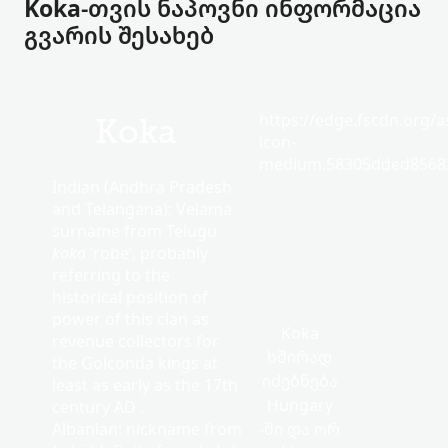
Koka-თვის ნაპოვნი ინფორმაცია
გვარის შესახებ
https://edge.fscdn.org/as
Koka
icon-
medium.58305dded85682
Indian (Andhra Pradesh
and Telangana): Velama
surname from Telugu
koka
‘robe’, probably
referring to the
historical position of
power of this clan as
Koka
revenue collectors for
ხშირად
the Golconda kings at
იძებნება
least as early as the 17th
Hungary
century AD .
Albanian: nickname from
-ში და ორ