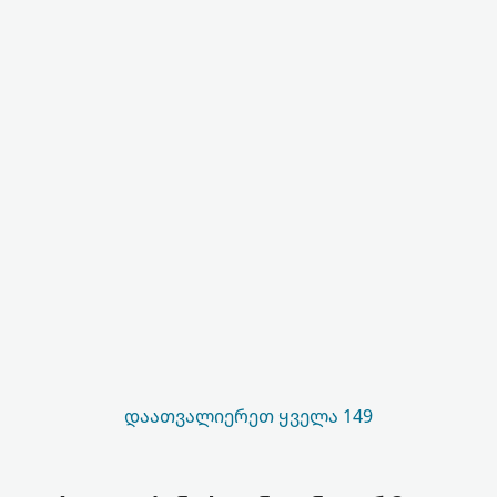
ᲓᲐᲐᲗᲕᲐᲚᲘᲔᲠᲔᲗ ᲧᲕᲔᲚᲐ 149