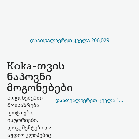
ᲓᲐᲐᲗᲕᲐᲚᲘᲔᲠᲔᲗ ᲧᲕᲔᲚᲐ 206,029
Koka-თვის
ნაპოვნი
მოგონებები
მოგონებებში
ᲓᲐᲐᲗᲕᲐᲚᲘᲔᲠᲔᲗ ᲧᲕᲔᲚᲐ 149
მოისაზრება
ფოტოები,
ისტორიები,
დოკუმენტები და
აუდიო კლიპებიც