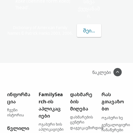
kokë
(definite form
koka
)
სხვა
‘head’.
ქვეყანაშ
ი.
Dictionary of American Family
ᲨᲔᲘᲢᲧᲕᲔᲗ ᲛᲔᲢᲘ KOKA
Names © Patrick Hanks 2003, 2006.
ნაკლები
ინფორმა
FamilySea
დახმარე
რას
ცია
rch-ის
ბის
გთავაზო
აპლიკაც
მიღება
ბთ
ჩვენი
ისტორია
იები
დახმარების
ოჯახური ხე
ცენტრი
ოჯახური ხის
გენეალოგიური
წვლილი
დაგვიკავშირდით
აპლიკაციები
ჩანაწერები