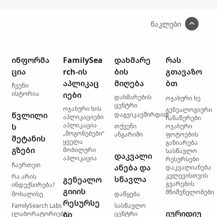
ნაკლები
ინფორმა
FamilySea
დახმარე
რას
ცია
rch-ის
ბის
გთავაზო
აპლიკაც
მიღება
ბთ
ჩვენი
ისტორია
იები
დახმარების
ოჯახური ხე
ცენტრი
ოჯახური ხის
გენეალოგიური
წვლილი
დაგვიკავშირდით
აპლიკაციები
ჩანაწერები
აპლიკაცია
ს
თქვენი
ოჯახური
„მოგონებები“
ანგარიში
ფოტოების
შეტანის
ყველა
გაზიარება
გზები
მობილური
სასწავლო
დაკვალი
აპლიკაცია
რესურსები
ჩაერთეთ
ანება და
დაკვალიანება
კვლევისთვის
რა არის
სწავლა
გენეალო
გვარების
ინდექსირება?
გიიის
მნიშვნელობები
მოხალისე
დაწყება
რესურსე
FamilySearch Labs
სასწავლო
იურიდიუ
ბი
(ლაბორატორიები)
ცენტრი