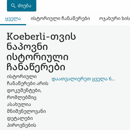
ᲫᲘᲔᲑᲐ
ყველა
ისტორიული ჩანაწერები
ოჯახური ხი
Koeberli-თვის
ნაპოვნი
ისტორიული
ჩანაწერები
ისტორიული
ᲓᲐᲐᲗᲕᲐᲚᲘᲔᲠᲔᲗ ᲧᲕᲔᲚᲐ 661,241
ჩანაწერები არის
დოკუმენტები,
რომლებშიც
ასახულია
მნიშვნელოვანი
დეტალები
პიროვნების