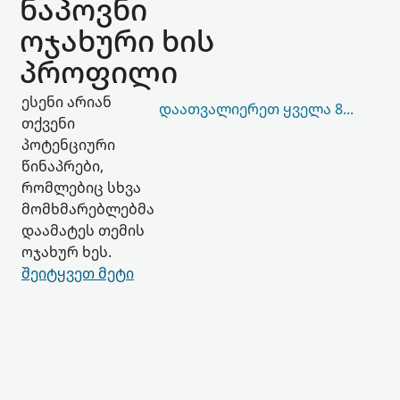
ნაპოვნი
ოჯახური ხის
პროფილი
ესენი არიან
ᲓᲐᲐᲗᲕᲐᲚᲘᲔᲠᲔᲗ ᲧᲕᲔᲚᲐ 84,022
თქვენი
პოტენციური
წინაპრები,
რომლებიც სხვა
მომხმარებლებმა
დაამატეს თემის
ოჯახურ ხეს.
შეიტყვეთ მეტი