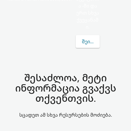
ა -ში და
ერთ სხვა
ქვეყანაშ
ი.
ᲨᲔᲘᲢᲧᲕᲔᲗ ᲛᲔᲢᲘ KOEB
შესაძლოა, მეტი
ინფორმაცია გვაქვს
თქვენთვის.
სცადეთ ამ სხვა რესურსების მოძიება.