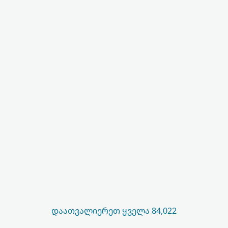
ᲓᲐᲐᲗᲕᲐᲚᲘᲔᲠᲔᲗ ᲧᲕᲔᲚᲐ 84,022