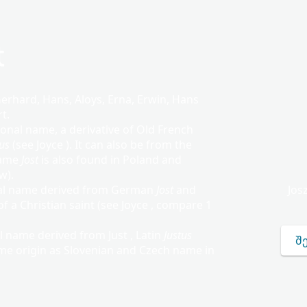
t
rhard, Hans, Aloys, Erna, Erwin, Hans
t.
onal name, a derivative of Old French
us
(see Joyce ). It can also be from the
name
Jost
is also found in Poland and
w).
nal name derived from German
Jost
and
Jos
of a Christian saint (see Joyce , compare 1
l name derived from Just , Latin
Justus
Შ
ame origin as Slovenian and Czech name in