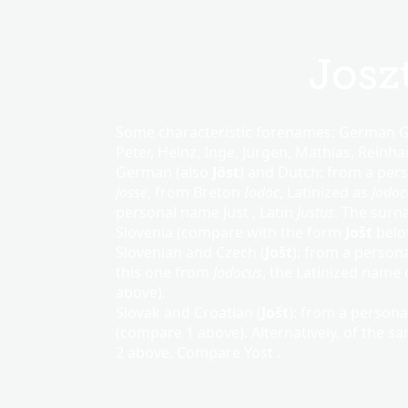
Josz
Some characteristic forenames: German Ge
Peter, Heinz, Inge, Jurgen, Mathias, Reinhar
German (also
Jöst
) and Dutch: from a pers
Josse
, from Breton
Iodoc
, Latinized as
Jodoc
personal name Just , Latin
Justus
. The sur
Slovenia (compare with the form
Jošt
belo
Slovenian and Czech (
Jošt
): from a perso
this one from
Jodocus
, the Latinized name 
above).
Slovak and Croatian (
Jošt
): from a persona
(compare 1 above). Alternatively, of the s
2 above. Compare Yost .