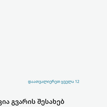
ᲓᲐᲐᲗᲕᲐᲚᲘᲔᲠᲔᲗ ᲧᲕᲔᲚᲐ 12
ცია გვარის შესახებ