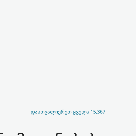
ᲓᲐᲐᲗᲕᲐᲚᲘᲔᲠᲔᲗ ᲧᲕᲔᲚᲐ 15,367