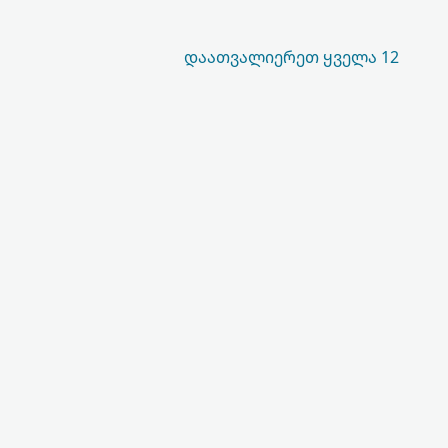
ᲓᲐᲐᲗᲕᲐᲚᲘᲔᲠᲔᲗ ᲧᲕᲔᲚᲐ 12