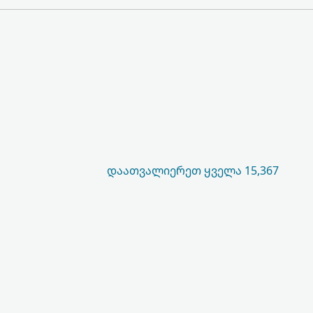
ᲓᲐᲐᲗᲕᲐᲚᲘᲔᲠᲔᲗ ᲧᲕᲔᲚᲐ 15,367