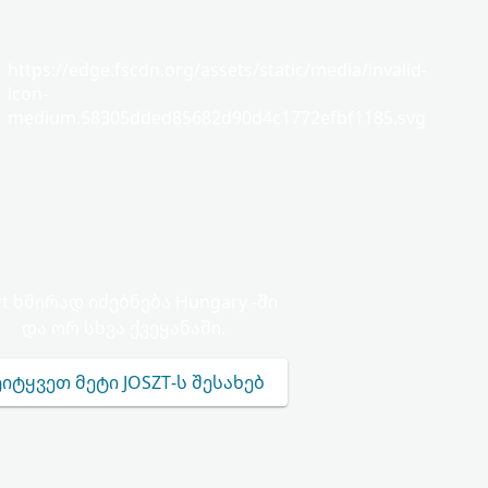
https://edge.fscdn.org/assets/static/media/invalid-
icon-
medium.58305dded85682d90d4c1772efbf1185.svg
zt ხშირად იძებნება Hungary -ში
და ორ სხვა ქვეყანაში.
ᲔᲘᲢᲧᲕᲔᲗ ᲛᲔᲢᲘ JOSZT-Ს ᲨᲔᲡᲐᲮᲔᲑ