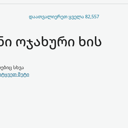
ᲓᲐᲐᲗᲕᲐᲚᲘᲔᲠᲔᲗ ᲧᲕᲔᲚᲐ 82,557
ნი ოჯახური ხის
ებიც სხვა
იტყვეთ მეტი