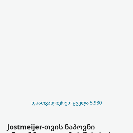
ᲓᲐᲐᲗᲕᲐᲚᲘᲔᲠᲔᲗ ᲧᲕᲔᲚᲐ 5,930
Jostmeijer-თვის ნაპოვნი