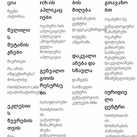
ცია
rch-ის
ბის
გთავაზო
აპლიკაც
მიღება
ბთ
ჩვენი
ისტორია
იები
დახმარების
ოჯახური ხე
ცენტრი
ოჯახური ხის
გენეალოგიური
წვლილი
დაგვიკავშირდით
აპლიკაციები
ჩანაწერები
აპლიკაცია
ს
თქვენი
ოჯახური
„მოგონებები“
ანგარიში
ფოტოების
შეტანის
ყველა
გაზიარება
გზები
მობილური
სასწავლო
დაკვალი
აპლიკაცია
რესურსები
ჩაერთეთ
ანება და
დაკვალიანება
კვლევისთვის
რა არის
სწავლა
გენეალო
გვარების
ინდექსირება?
გიიის
მნიშვნელობები
მოხალისე
დაწყება
რესურსე
FamilySearch Labs
სასწავლო
იურიდიუ
ბი
(ლაბორატორიები)
ცენტრი
გენეალოგიის
ლი
სასაფლაოები
კვლევის Wiki
ეკლესიი
ცენტრი
FamilySearch-
ს
ის
FamilySearch-
წევრების
კატალოგი
ის
წინაპრების
მოხმარების
თვის
ძიება
პირობები
გენეალოგიის
კონფიდენციალ
წეს-