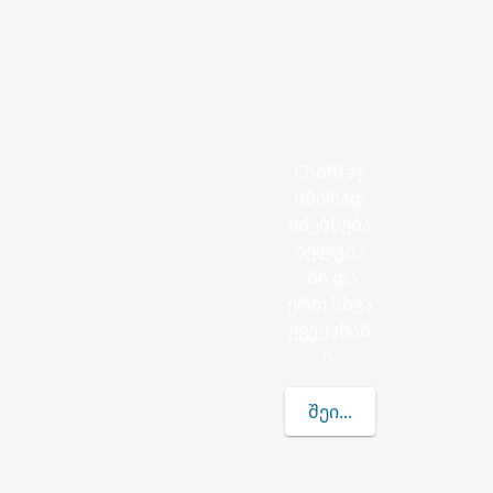
Choffray
ხშირად
იძებნება
ბელგია
-ში და
ერთ სხვა
ქვეყანაშ
ი.
ᲨᲔᲘᲢᲧᲕᲔᲗ ᲛᲔᲢᲘ CHOF