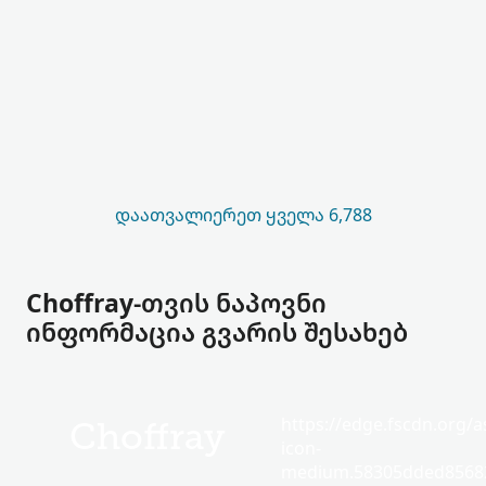
ᲓᲐᲐᲗᲕᲐᲚᲘᲔᲠᲔᲗ ᲧᲕᲔᲚᲐ 6,788
Choffray-თვის ნაპოვნი
ინფორმაცია გვარის შესახებ
https://edge.fscdn.org/as
Choffray
icon-
medium.58305dded85682