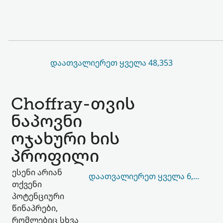
ᲓᲐᲐᲗᲕᲐᲚᲘᲔᲠᲔᲗ ᲧᲕᲔᲚᲐ 48,353
Choffray-თვის
ნაპოვნი
ოჯახური ხის
პროფილი
ესენი არიან
ᲓᲐᲐᲗᲕᲐᲚᲘᲔᲠᲔᲗ ᲧᲕᲔᲚᲐ 6,788
თქვენი
პოტენციური
წინაპრები,
რომლებიც სხვა