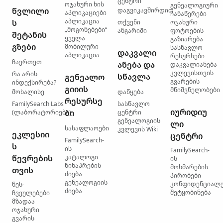
ცენტრი
ოჯახური ხის
გენეალოგიური
წვლილი
დაგვიკავშირდით
აპლიკაციები
ჩანაწერები
აპლიკაცია
ს
თქვენი
ოჯახური
„მოგონებები“
ანგარიში
ფოტოების
შეტანის
ყველა
გაზიარება
გზები
მობილური
სასწავლო
დაკვალი
აპლიკაცია
რესურსები
ჩაერთეთ
ანება და
დაკვალიანება
კვლევისთვის
რა არის
სწავლა
გენეალო
გვარების
ინდექსირება?
გიიის
მნიშვნელობები
მოხალისე
დაწყება
რესურსე
FamilySearch Labs
სასწავლო
იურიდიუ
ბი
(ლაბორატორიები)
ცენტრი
გენეალოგიის
ლი
სასაფლაოები
კვლევის Wiki
ეკლესიი
ცენტრი
FamilySearch-
ს
ის
FamilySearch-
წევრების
კატალოგი
ის
წინაპრების
მოხმარების
თვის
ძიება
პირობები
გენეალოგიის
კონფიდენციალ
წეს-
ძიება
შეტყობინება
ჩვეულებები
მზადაა
ოჯახური
გვარის